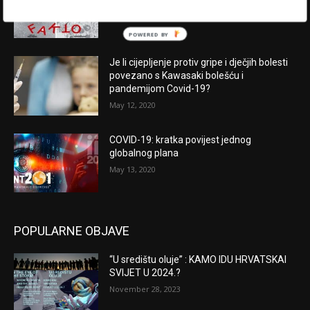
August 2, 2020
POWERED BY
Je li cijepljenje protiv gripe i dječjih bolesti
povezano s Kawasaki bolešću i
pandemijom Covid-19?
May 12, 2020
COVID-19: kratka povijest jednog
globalnog plana
May 13, 2020
POPULARNE OBJAVE
“U središtu oluje” : KAMO IDU HRVATSKAI
SVIJET U 2024.?
November 28, 2023