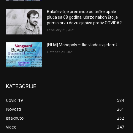
Balašević je preminuo od teške upale
pluća sa 68 godina, ubrzo nakon što je
primio prvu dozu cjepiva protiv COVIDA?
February 21, 2021
[FILM] Monopoly – tko vlada svijetom?
October 28, 2021
KATEGORIJE
Covid-19
584
Novosti
261
istaknuto
252
Video
247