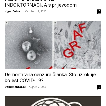
INDOKTORNACIJA s prijevodom
Vigor Colnar
-
October 19, 2020
0
Demontirana cenzura članka: Što uzrokuje
bolest COVID-19?
Dokumentarac
-
August 2, 2020
6