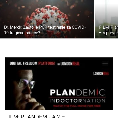
Dr. Merck: Zašto je PCR testiranje za COVID-
FILM: Plan
19 tragično smeće?
– s prev
FILM: PLANDEMIJA 2 –