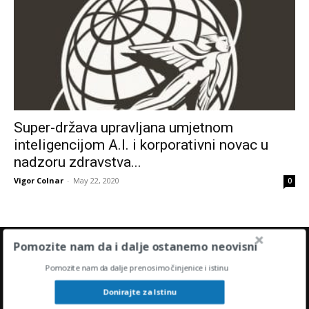
Super-država upravljana umjetnom
inteligencijom A.I. i korporativni novac u
nadzoru zdravstva...
Vigor Colnar
-
May 22, 2020
0
Pomozite nam da i dalje ostanemo neovisni
ODABIR UREDNIKA
Pomozite nam da dalje prenosimo činjenice i istinu
Donirajte za Istinu
Demontirana cenzura članka: Što uzrokuje
bolest COVID-19?