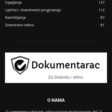
Cijepljenje
137
Liječnici i znanstvenici progovaraju
112
Razmišljanja
87
Znanstveni radovi
81
O NAMA
"'U vremenima obmane, istina postaje revolucionarni akt" G.