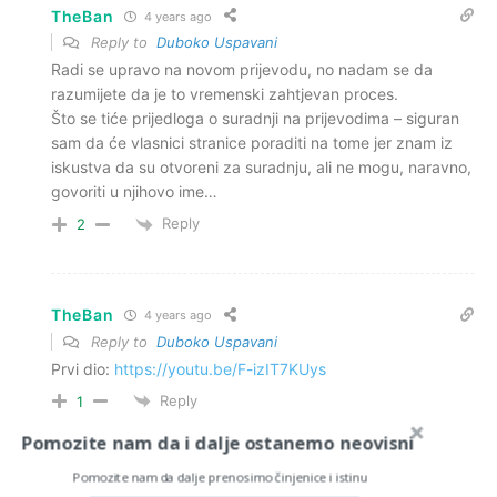
TheBan
4 years ago
Reply to
Duboko Uspavani
Radi se upravo na novom prijevodu, no nadam se da
razumijete da je to vremenski zahtjevan proces.
Što se tiće prijedloga o suradnji na prijevodima – siguran
sam da će vlasnici stranice poraditi na tome jer znam iz
iskustva da su otvoreni za suradnju, ali ne mogu, naravno,
govoriti u njihovo ime…
Reply
2
TheBan
4 years ago
Reply to
Duboko Uspavani
Prvi dio:
https://youtu.be/F-izIT7KUys
Reply
1
Pomozite nam da i dalje ostanemo neovisni
Pomozite nam da dalje prenosimo činjenice i istinu
TheBan
4 years ago