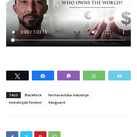
Tweet
Share
Vibe
WhatsApp
Email
TAGS
BlackRock
farmaceutska industrija
investicijski fondovi
Vanguard