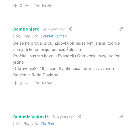
Reply
0
Bombonjero
2 years ago
Reply to
Drazen Kocijan
De se ne provaljuj cuj Zidovi ubili Isusa Rimljani su točnije
a koju ti Mitomaniju tumačiš Žalosno
Pročitaj Isus sto kaze u Evanđelju Otkrivenju Isus/Lucifer
jedno
Otkrovenje22:16 ja sam Svjetlonoša Jutarnja Zvijezda
Danica iz Roda Davidov
Reply
0
Budimir Vuković
4 years ago
Reply to
TheBan