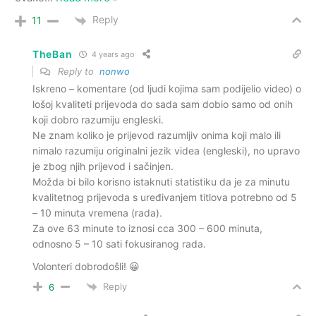
Reply
11
TheBan
4 years ago
Reply to
nonwo
Iskreno – komentare (od ljudi kojima sam podijelio video) o
lošoj kvaliteti prijevoda do sada sam dobio samo od onih
koji dobro razumiju engleski.
Ne znam koliko je prijevod razumljiv onima koji malo ili
nimalo razumiju originalni jezik videa (engleski), no upravo
je zbog njih prijevod i sačinjen.
Možda bi bilo korisno istaknuti statistiku da je za minutu
kvalitetnog prijevoda s uređivanjem titlova potrebno od 5
– 10 minuta vremena (rada).
Za ove 63 minute to iznosi cca 300 – 600 minuta,
odnosno 5 – 10 sati fokusiranog rada.
Volonteri dobrodošli! 😀
Reply
6