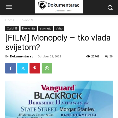
Home
Covid-19
Covid-19
Ekonomija
istaknuto
Video
[FILM] Monopoly – tko vlada
svijetom?
By
Dokumentarac
-
October 28, 2021
22768
39