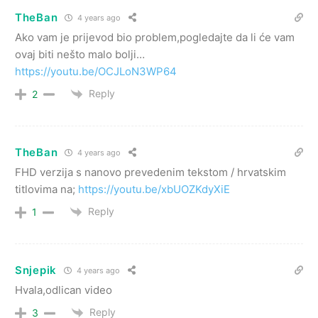
TheBan
4 years ago
Ako vam je prijevod bio problem,pogledajte da li će vam
ovaj biti nešto malo bolji…
https://youtu.be/OCJLoN3WP64
Reply
2
TheBan
4 years ago
FHD verzija s nanovo prevedenim tekstom / hrvatskim
titlovima na;
https://youtu.be/xbUOZKdyXiE
Reply
1
Snjepik
4 years ago
Hvala,odlican video
Reply
3