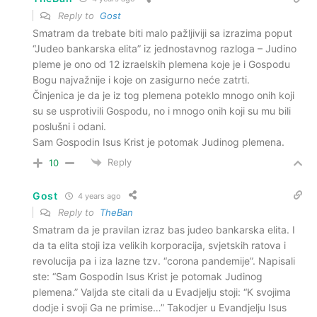
Reply to
Gost
Smatram da trebate biti malo pažljiviji sa izrazima poput
“Judeo bankarska elita” iz jednostavnog razloga – Judino
pleme je ono od 12 izraelskih plemena koje je i Gospodu
Bogu najvažnije i koje on zasigurno neće zatrti.
Činjenica je da je iz tog plemena poteklo mnogo onih koji
su se usprotivili Gospodu, no i mnogo onih koji su mu bili
poslušni i odani.
Sam Gospodin Isus Krist je potomak Judinog plemena.
Reply
10
Gost
4 years ago
Reply to
TheBan
Smatram da je pravilan izraz bas judeo bankarska elita. I
da ta elita stoji iza velikih korporacija, svjetskih ratova i
revolucija pa i iza lazne tzv. “corona pandemije”. Napisali
ste: “Sam Gospodin Isus Krist je potomak Judinog
plemena.” Valjda ste citali da u Evadjelju stoji: “K svojima
dodje i svoji Ga ne primise…” Takodjer u Evandjelju Isus