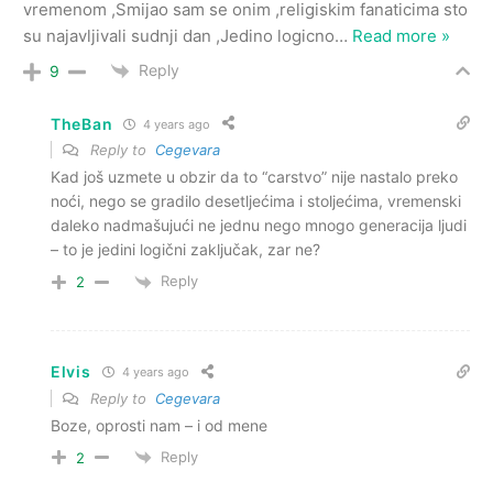
vremenom ,Smijao sam se onim ,religiskim fanaticima sto
su najavljivali sudnji dan ,Jedino logicno
…
Read more »
Reply
9
TheBan
4 years ago
Reply to
Cegevara
Kad još uzmete u obzir da to “carstvo” nije nastalo preko
noći, nego se gradilo desetljećima i stoljećima, vremenski
daleko nadmašujući ne jednu nego mnogo generacija ljudi
– to je jedini logični zaključak, zar ne?
Reply
2
Elvis
4 years ago
Reply to
Cegevara
Boze, oprosti nam – i od mene
Reply
2