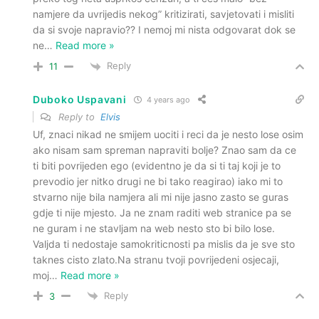
namjere da uvrijedis nekog” kritizirati, savjetovati i misliti
da si svoje napravio?? I nemoj mi nista odgovarat dok se
ne
…
Read more »
Reply
11
Duboko Uspavani
4 years ago
Reply to
Elvis
Uf, znaci nikad ne smijem uociti i reci da je nesto lose osim
ako nisam sam spreman napraviti bolje? Znao sam da ce
ti biti povrijeden ego (evidentno je da si ti taj koji je to
prevodio jer nitko drugi ne bi tako reagirao) iako mi to
stvarno nije bila namjera ali mi nije jasno zasto se guras
gdje ti nije mjesto. Ja ne znam raditi web stranice pa se
ne guram i ne stavljam na web nesto sto bi bilo lose.
Valjda ti nedostaje samokriticnosti pa mislis da je sve sto
taknes cisto zlato.Na stranu tvoji povrijedeni osjecaji,
moj
…
Read more »
Reply
3