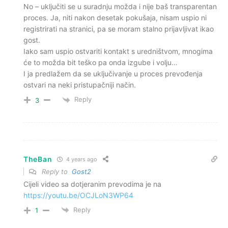
No – uključiti se u suradnju možda i nije baš transparentan
proces. Ja, niti nakon desetak pokušaja, nisam uspio ni
registrirati na stranici, pa se moram stalno prijavljivat ikao
gost.
Iako sam uspio ostvariti kontakt s uredništvom, mnogima
će to možda bit teško pa onda izgube i volju…
I ja predlažem da se uključivanje u proces prevođenja
ostvari na neki pristupačniji način.
Reply
3
TheBan
4 years ago
Reply to
Gost2
Cijeli video sa dotjeranim prevodima je na
https://youtu.be/OCJLoN3WP64
Reply
1