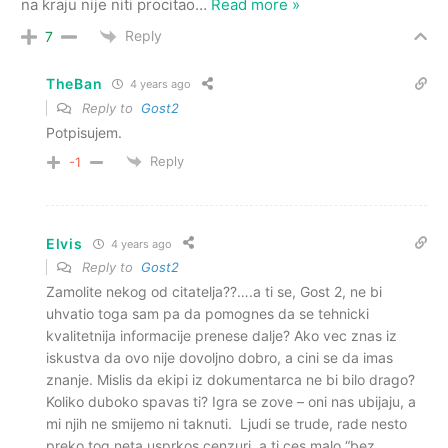
na kraju nije niti procitao
…
Read more »
Reply
7
TheBan
4 years ago
Reply to
Gost2
Potpisujem.
Reply
-1
Elvis
4 years ago
Reply to
Gost2
Zamolite nekog od citatelja??….a ti se, Gost 2, ne bi
uhvatio toga sam pa da pomognes da se tehnicki
kvalitetnija informacije prenese dalje? Ako vec znas iz
iskustva da ovo nije dovoljno dobro, a cini se da imas
znanje. Mislis da ekipi iz dokumentarca ne bi bilo drago?
Koliko duboko spavas ti? Igra se zove – oni nas ubijaju, a
mi njih ne smijemo ni taknuti. Ljudi se trude, rade nesto
preko tog neta usprkos cenzuri, a ti ces malo “bez