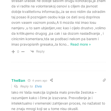
strasan uradak ne dobije sasvim drugu konotaciju,ja znam
da vi radite na volonterakoj osnovi s ciljem da javnost
dobije kvalitetivnu informaciju,Ja se evo nidim da odradim
taj posao ili poznqjem osobu koja ce dati svoj doprinos
ovom vasem vaznom poslu,A ti mozda nisi imao losu
namjeru ,u to sam ubjedjen,vec kao i cijelo drustvo ,volimo
da kritikujemo drugog ,pa cak i sa dozom naslađivanja , i
cinicnim komentara,tda se podbaci nekom pa barem i
imao pravopisnih gresaka,Ja licno
…
Read more »
Reply
0
TheBan
4 years ago
Reply to
Elvis
Iako mi Vaša reakcija izgleda malo previše žestoka –
razumijem kako i čime je izazvana. Prevođenje je i
intelektualno i vremenski zahtjevan proces, no nažalost to
ne znaju mnogi koji se u tome nisu okusili.