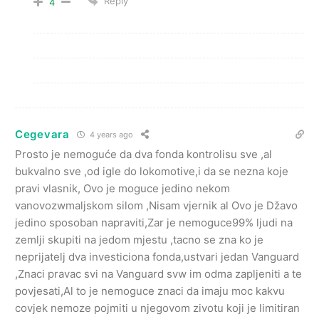
Reply
4
Cegevara
4 years ago
Prosto je nemoguće da dva fonda kontrolisu sve ,al
bukvalno sve ,od igle do lokomotive,i da se nezna koje
pravi vlasnik, Ovo je moguce jedino nekom
vanovozwmaljskom silom ,Nisam vjernik al Ovo je Džavo
jedino sposoban napraviti,Zar je nemoguce99% ljudi na
zemlji skupiti na jedom mjestu ,tacno se zna ko je
neprijatelj dva investiciona fonda,ustvari jedan Vanguard
,Znaci pravac svi na Vanguard svw im odma zapljeniti a te
povjesati,Al to je nemoguce znaci da imaju moc kakvu
covjek nemoze pojmiti u njegovom zivotu koji je limitiran