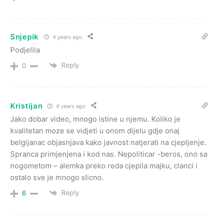
Snjepik
4 years ago
Podjelila
Reply
0
Kristijan
4 years ago
Jako dobar video, mnogo istine u njemu. Koliko je
kvalitetan moze se vidjeti u onom dijelu gdje onaj
belgijanac objasnjava kako javnost natjerati na cjepljenje.
Spranca primjenjena i kod nas. Nepoliticar -beros, ono sa
nogometom – alemka preko reda cjepila majku, clanci i
ostalo sve je mnogo slicno.
Reply
6