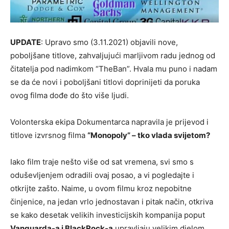
UPDATE
: Upravo smo (3.11.2021) objavili nove,
poboljšane titlove, zahvaljujući marljivom radu jednog od
čitatelja pod nadimkom “TheBan”. Hvala mu puno i nadam
se da će novi i poboljšani titlovi doprinijeti da poruka
ovog filma dođe do što više ljudi.
Volonterska ekipa Dokumentarca napravila je prijevod i
titlove izvrsnog filma
“Monopoly” – tko vlada svijetom?
Iako film traje nešto više od sat vremena, svi smo s
oduševljenjem odradili ovaj posao, a vi pogledajte i
otkrijte zašto. Naime, u ovom filmu kroz nepobitne
činjenice, na jedan vrlo jednostavan i pitak način, otkriva
se kako desetak velikih investicijskih kompanija poput
Vanguarda-a i BlackRock-a
upravljaju velikim djelom