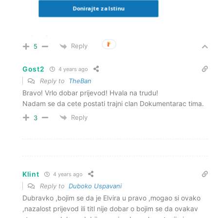
Donirajte za Istinu
Reply to
Duboko Uspavani
Cijeli video sa dotjeranim prevodima je na
https://youtu.be/OCJLoN3WP64
Reply
5
Gost2
4 years ago
Reply to
TheBan
Bravo! Vrlo dobar prijevod! Hvala na trudu!
Nadam se da cete postati trajni clan Dokumentarac tima.
Reply
3
Klint
4 years ago
Reply to
Duboko Uspavani
Dubravko ,bojim se da je Elvira u pravo ,mogao si ovako
,nazalost prijevod ili titl nije dobar o bojim se da ovakav