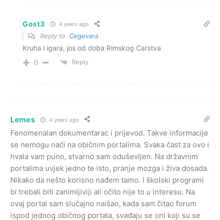
Gost3
4 years ago
Reply to
Cegevara
Kruha i igara, jos od doba Rimskog Carstva
Reply
0
Lemes
4 years ago
Fenomenalan dokumentarac i prijevod. Takve informacije
se nemogu naći na običnim portalima. Svaka čast za ovo i
hvala vam puno, stvarno sam oduševljen. Na državnim
portalima uvjek jedno te isto, pranje mozga i živa dosada.
Nikako da nešto korisno nađem tamo. I školski programi
bi trebali biti zanimljiviji ali očito nije to u interesu. Na
ovaj portal sam slučajno naišao, kada sam čitao forum
ispod jednog običnog portala, svađaju se oni koji su se