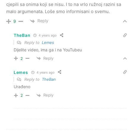
cjepili sa onima koji se nisu. I to na vrlo ružnoj razini sa
malo argumenata. Loše smo informisani o svemu.
Reply
9
TheBan
4 years ago
Reply to
Lemes
Dijelite video, ima ga i na YouTubeu
Reply
2
Lemes
4 years ago
Reply to
TheBan
Urađeno
Reply
2