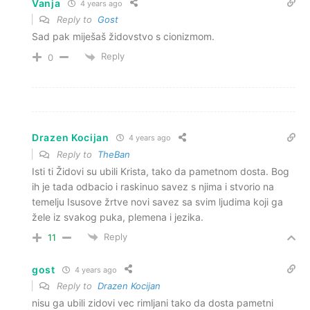
Vanja
4 years ago
Reply to
Gost
Sad pak miješaš židovstvo s cionizmom.
Reply
0
Drazen Kocijan
4 years ago
Reply to
TheBan
Isti ti Židovi su ubili Krista, tako da pametnom dosta. Bog
ih je tada odbacio i raskinuo savez s njima i stvorio na
temelju Isusove žrtve novi savez sa svim ljudima koji ga
žele iz svakog puka, plemena i jezika.
Reply
11
gost
4 years ago
Reply to
Drazen Kocijan
nisu ga ubili zidovi vec rimljani tako da dosta pametni