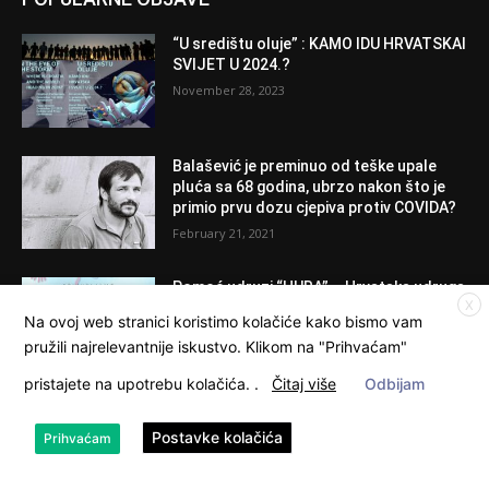
“U središtu oluje” : KAMO IDU HRVATSKAI
SVIJET U 2024.?
November 28, 2023
Balašević je preminuo od teške upale
pluća sa 68 godina, ubrzo nakon što je
primio prvu dozu cjepiva protiv COVIDA?
February 21, 2021
Pomoć udruzi “HURA” – Hrvatska udruga
X
roditelja aktivista
Na ovoj web stranici koristimo kolačiće kako bismo vam
April 24, 2023
pružili najrelevantnije iskustvo. Klikom na "Prihvaćam"
pristajete na upotrebu kolačića.
.
Čitaj više
Odbijam
Postavke kolačića
KATEGORIJE
Prihvaćam