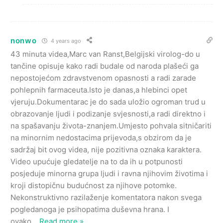
nonwo
4 years ago
43 minuta videa,Marc van Ranst,Belgijski virolog-do u
tančine opisuje kako radi budale od naroda plašeći ga
nepostojećom zdravstvenom opasnosti a radi zarade
pohlepnih farmaceuta.Isto je danas,a hlebinci opet
vjeruju.Dokumentarac je do sada uložio ogroman trud u
obrazovanje ljudi i podizanje svjesnosti,a radi direktno i
na spašavanju života-znanjem.Umjesto pohvala sitničariti
na minornim nedostacima prijevoda,s obzirom da je
sadržaj bit ovog videa, nije pozitivna oznaka karaktera.
Video upućuje gledatelje na to da ih u potpunosti
posjeduje minorna grupa ljudi i ravna njihovim životima i
kroji distopičnu budućnost za njihove potomke.
Nekonstruktivno razilaženje komentatora nakon svega
pogledanoga je psihopatima duševna hrana. I
ovako
…
Read more »