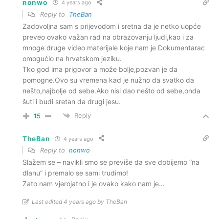
nonwo
4 years ago
Reply to
TheBan
Zadovoljna sam s prijevodom i sretna da je netko uopće
preveo ovako važan rad na obrazovanju ljudi,kao i za
mnoge druge video materijale koje nam je Dokumentarac
omogućio na hrvatskom jeziku.
Tko god ima prigovor a može bolje,pozvan je da
pomogne.Ovo su vremena kad je nužno da svatko da
nešto,najbolje od sebe.Ako nisi dao nešto od sebe,onda
šuti i budi sretan da drugi jesu.
Reply
15
TheBan
4 years ago
Reply to
nonwo
Slažem se – navikli smo se previše da sve dobijemo “na
dlanu” i premalo se sami trudimo!
Zato nam vjerojatno i je ovako kako nam je…
Last edited 4 years ago by TheBan