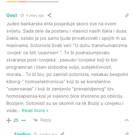
Gost
4 years ago
Judeo bankarska elita posjeduje skoro sve na ovom
svijetu. Sada zele da postanu i vlasnici nasih tijela i dusa.
Dakle, ostalo je jos samo ljude privatizovati i spojiti ih sa
masinama. Sotonista Svab veli: “U duhu transhumanizma
‘covjek’ ce biti ‘usavrsen’ “. To bi podrazumjevalo
stvaranje post-‘covjeka’ , pseudo-‘covjeka’ koji bi bio
programiran i lisen slobodne volje, subjektivnosti,
morala… To bi bio, po zamisli sotonista, nekakav bespolni
kiborg-” homoelektronicus” koji bi se konstantno
“usavrsavao” i koji bi zamjenio “prevazidjenog” tzv.
homosapiensa koji je svjesno bice stvoreno po obliciju
Bozijem. Sotonisti su se okomili na lik Boziji u covjeku i
vode
…
Read more »
Reply
25
TheBan
4 years ago