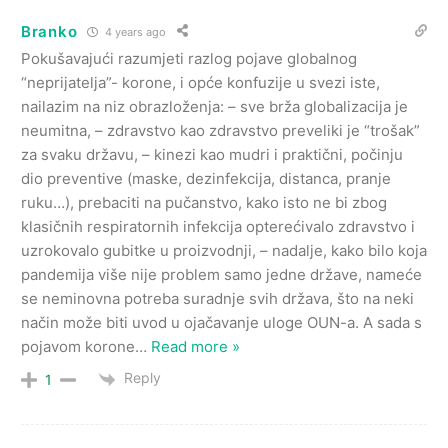
Branko
4 years ago
Pokušavajući razumjeti razlog pojave globalnog
“neprijatelja”- korone, i opće konfuzije u svezi iste,
nailazim na niz obrazloženja: – sve brža globalizacija je
neumitna, – zdravstvo kao zdravstvo preveliki je “trošak”
za svaku državu, – kinezi kao mudri i praktični, počinju
dio preventive (maske, dezinfekcija, distanca, pranje
ruku…), prebaciti na pučanstvo, kako isto ne bi zbog
klasičnih respiratornih infekcija opterećivalo zdravstvo i
uzrokovalo gubitke u proizvodnji, – nadalje, kako bilo koja
pandemija više nije problem samo jedne države, nameće
se neminovna potreba suradnje svih država, što na neki
način može biti uvod u ojačavanje uloge OUN-a. A sada s
pojavom korone
…
Read more »
Reply
1