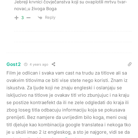
Jebreji krvnici čovječanstva koji su ovaplotili mrtvu tvar-
novac,u živoga Boga
Reply
3
Gost2
4 years ago
Film je odlican i svaka vam cast na trudu za titlove ali sa
ovakvim titlovima ce biti vise stete nego koristi. Znam iz
iskustva. Za ljude koji ne znaju engleski i oslanjaju se
iskljucivo na titlove je ovakav titl vrlo zbunjujuc i na kraju
se postize kontraefekt da ili ne zele odgledati do kraja ili
zbog loseg titla odbacuju informaciju koja se pokusava
prenijeti. Bez namjere da uvrijedim bilo koga, meni ovaj
titl djeluje kao kombinacija google translatea i nekoga tko
je u skoli imao 2 iz engleskog, a sto je najgore, vidi se da