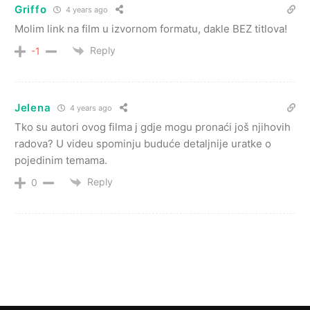
Griffo
4 years ago
Molim link na film u izvornom formatu, dakle BEZ titlova!
Reply
-1
Jelena
4 years ago
Tko su autori ovog filma j gdje mogu pronaći još njihovih
radova? U videu spominju buduće detaljnije uratke o
pojedinim temama.
Reply
0