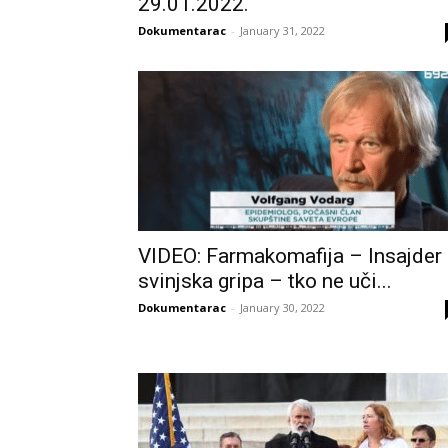
29.01.2022.
Dokumentarac
-
January 31, 2022
VIDEO: Farmakomafija – Insajder
svinjska gripa – tko ne uči...
Dokumentarac
-
January 30, 2022