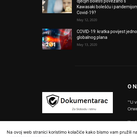
dječjih bolesti povezano s
Kawasaki bolešću i pandemijo
Covid-19?
May 12, 2020
COVID-19: kratka povijest jedn
globalnog plana
May 13, 2020
O 
"'U 
Orwe
Kont
Na ovoj web stranici koristimo kolačiće kako bismo vam pružili na