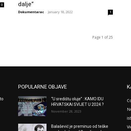
dalje”
0
Dokumentarac
-
January 18, 2022
1
Page 1 of 25
POPULARNE OBJAVE
K
to
“U središtu oluje” : KAMO IDU
C
HRVATSKAI SVIJET U 2024.?
N
November 28, 2023
is
V
Balašević je preminuo od teške