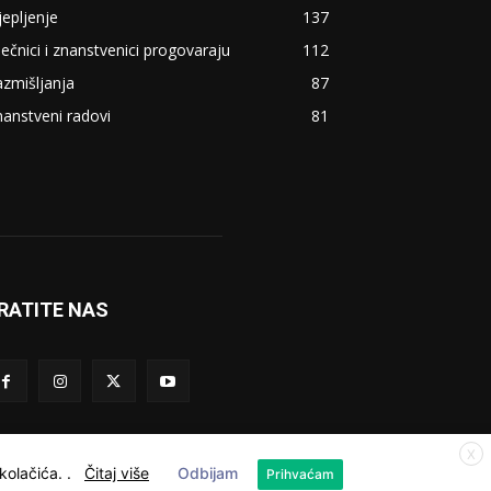
jepljenje
137
ječnici i znanstvenici progovaraju
112
zmišljanja
87
anstveni radovi
81
RATITE NAS
X
 kolačića.
.
Čitaj više
Odbijam
Prihvaćam