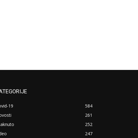
ATEGORIJE
ovid-19
584
ovosti
261
taknuto
252
ideo
247