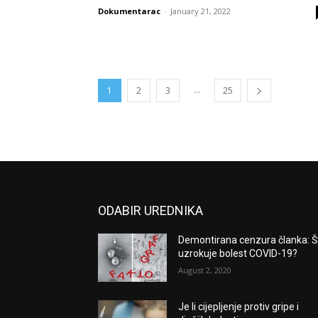
Dokumentarac
-
January 21, 2022
...
1
2
3
25
ODABIR UREDNIKA
Demontirana cenzura članka: Š
uzrokuje bolest COVID-19?
August 2, 2020
Je li cijepljenje protiv gripe i