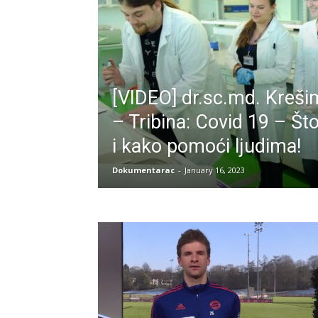
[VIDEO] dr.sc.md. Krešim
– Tribina: Covid 19 – Š
i kako pomoći ljudima!
Dokumentarac
-
January 16, 2023