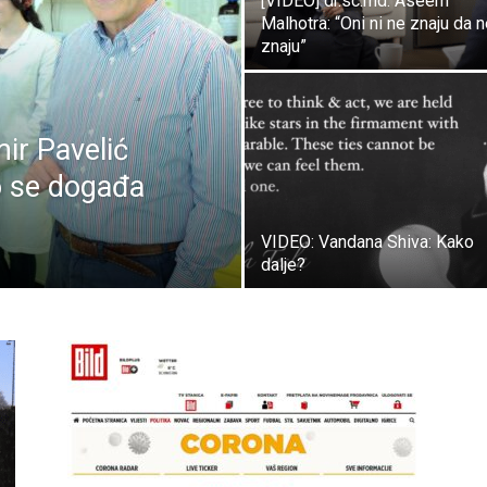
[VIDEO] dr.sc.md. Aseem
Malhotra: “Oni ni ne znaju da 
znaju”
ir Pavelić
to se događa
VIDEO: Vandana Shiva: Kako
dalje?