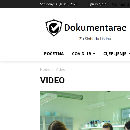
No menu 
Saturday, August 8, 2026
Sign in / Join
POČETNA
COVID-19
CIJEPLJENJE
Home
Video
VIDEO