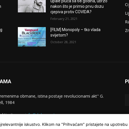
upale pluća sa 68 godina, ubrzo
Ci
m
nakon što je primio prvu dozu
cjepiva protiv COVIDA?
Li
February 21, 2021
Ra
og
[FILM] Monopoly – tko vlada
Zn
svijetom?
October 28, 2021
NAMA
P
vremenima obmane, istina postaje revolucionarni akt" G.
ll, 1984
aktirajte nas:
info@dokumentarac.com
jrelevantnije iskustvo. Klikom na "Prihvaćam" pristajete na upotrebu