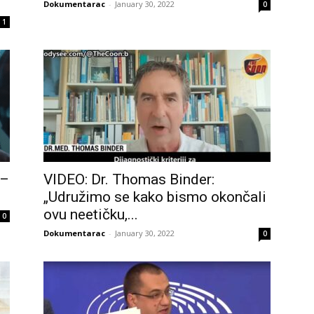
Dokumentarac
-
January 30, 2022
0
1
 –
VIDEO: Dr. Thomas Binder:
„Udružimo se kako bismo okončali
ovu neetičku,...
0
Dokumentarac
-
January 30, 2022
0