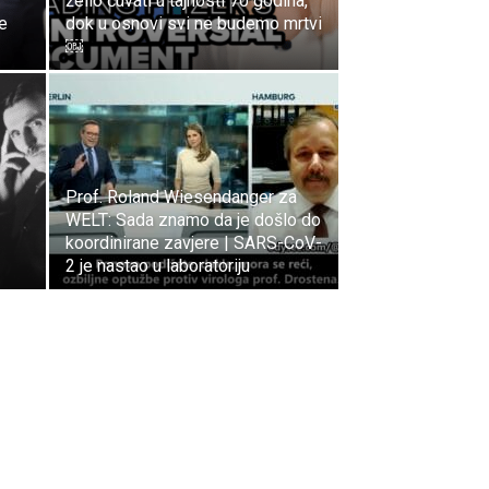
želio čuvati u tajnosti 70 godina,
ne
dok u osnovi svi ne budemo mrtvi
￼
Prof. Roland Wiesendanger za
WELT: Sada znamo da je došlo do
koordinirane zavjere | SARS-CoV-
2 je nastao u laboratoriju