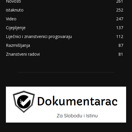
Novosti
261
istaknuto
252
Video
247
Cijepljenje
137
Liječnici i znanstvenici progovaraju
112
Razmišljanja
87
Znanstveni radovi
81