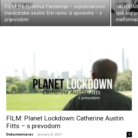
FILM: Perspektiva Pandemije – svjedočanstvo
TALIDOMID
medicinske sestre Erin ravno iz epicentra – s
lijek koji
prijevodom
malformac
FILM: Planet Lockdown: Catherine Austin
Fitts – s prevodom
Dokumentarac
-
January 8, 2021
0