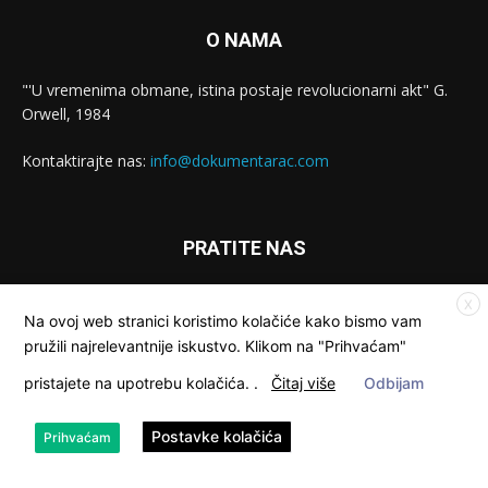
O NAMA
"'U vremenima obmane, istina postaje revolucionarni akt" G.
Orwell, 1984
Kontaktirajte nas:
info@dokumentarac.com
PRATITE NAS
X
Na ovoj web stranici koristimo kolačiće kako bismo vam
pružili najrelevantnije iskustvo. Klikom na "Prihvaćam"
pristajete na upotrebu kolačića.
.
Čitaj više
Odbijam
© Dokumentarac || Sva prava pridržana.
Postavke kolačića
Prihvaćam
Kolačići
Privatnost
Kontakt
O nama