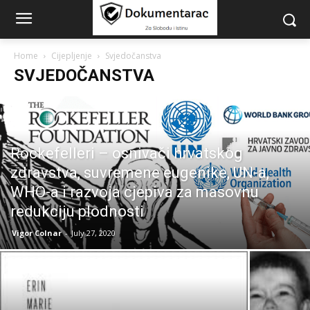
Home
Cijepljenje
Svjedočanstva
SVJEDOČANSTVA
Rockefelleri – osnivači hrvatskog
zdravstva, suvremene eugenike, UN-a,
WHO-a i razvoja cjepiva za masovnu
redukciju plodnosti
Vigor Colnar
-
July 27, 2020