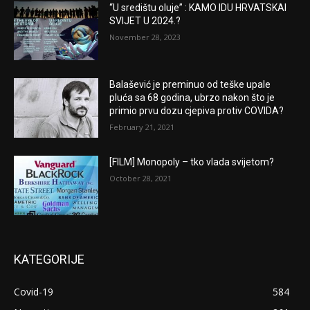
“U središtu oluje” : KAMO IDU HRVATSKAI
SVIJET U 2024.?
November 28, 2023
Balašević je preminuo od teške upale
pluća sa 68 godina, ubrzo nakon što je
primio prvu dozu cjepiva protiv COVIDA?
February 21, 2021
[FILM] Monopoly – tko vlada svijetom?
October 28, 2021
KATEGORIJE
Covid-19
584