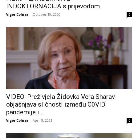
INDOKTORNACIJA s prijevodom
Vigor Colnar
-
October 19, 2020
0
VIDEO: Preživjela Židovka Vera Sharav
objašnjava sličnosti između C0VID
pandemije i...
Vigor Colnar
-
April 8, 2021
0