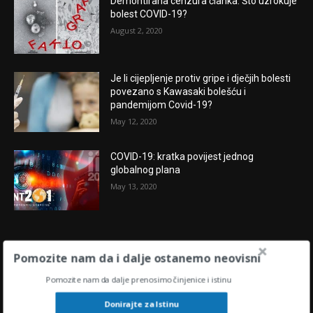
Demontirana cenzura članka: Što uzrokuje
bolest COVID-19?
August 2, 2020
Je li cijepljenje protiv gripe i dječjih bolesti
povezano s Kawasaki bolešću i
pandemijom Covid-19?
May 12, 2020
COVID-19: kratka povijest jednog
globalnog plana
May 13, 2020
POPULARNE OBJAVE
Pomozite nam da i dalje ostanemo neovisni
“U središtu oluje” : KAMO IDU HRVATSKAI
Pomozite nam da dalje prenosimo činjenice i istinu
SVIJET U 2024.?
Donirajte za Istinu
November 28, 2023