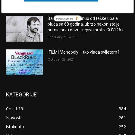
Balašević je preminuo od teške upale
POWERED BY
pluća sa 68 godina, ubrzo nakon što je
primio prvu dozu cjepiva protiv COVIDA?
February 21, 2021
[FILM] Monopoly – tko vlada svijetom?
October 28, 2021
KATEGORIJE
Covid-19
584
Novosti
261
istaknuto
252