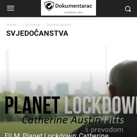
Home
Cijepljenje
Svjedočanstva
SVJEDOČANSTVA
FILM: Planet Lockdown: Catherine