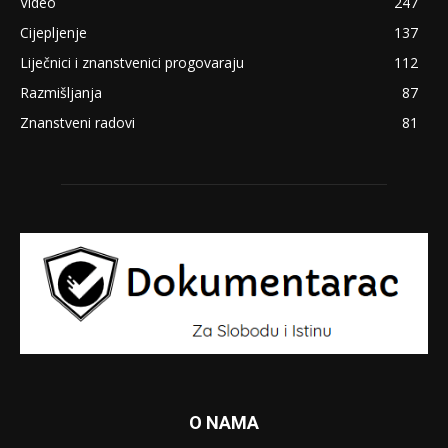
Video
247
Cijepljenje
137
Liječnici i znanstvenici progovaraju
112
Razmišljanja
87
Znanstveni radovi
81
O NAMA