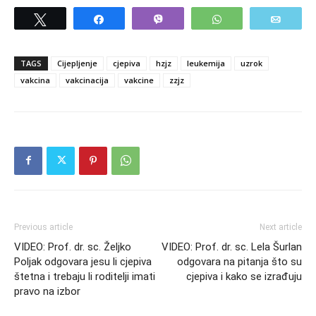
Tweet
Share
Vibe
WhatsApp
Email
TAGS
Cijepljenje
cjepiva
hzjz
leukemija
uzrok
vakcina
vakcinacija
vakcine
zzjz
Previous article
Next article
VIDEO: Prof. dr. sc. Željko
VIDEO: Prof. dr. sc. Lela Šurlan
Poljak odgovara jesu li cjepiva
odgovara na pitanja što su
štetna i trebaju li roditelji imati
cjepiva i kako se izrađuju
pravo na izbor