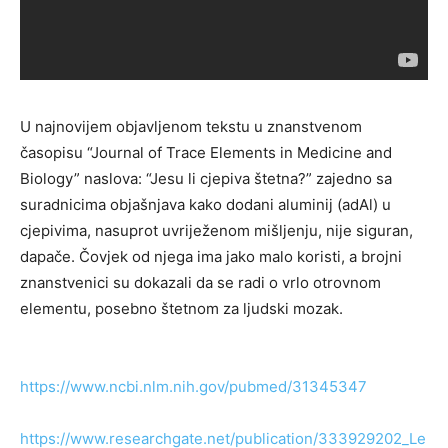
U najnovijem objavljenom tekstu u znanstvenom
časopisu “Journal of Trace Elements in Medicine and
Biology” naslova: “Jesu li cjepiva štetna?” zajedno sa
suradnicima objašnjava kako dodani aluminij (adAl) u
cjepivima, nasuprot uvriježenom mišljenju, nije siguran,
dapače. Čovjek od njega ima jako malo koristi, a brojni
znanstvenici su dokazali da se radi o vrlo otrovnom
elementu, posebno štetnom za ljudski mozak.
https://www.ncbi.nlm.nih.gov/pubmed/31345347
https://www.researchgate.net/publication/333929202_Le