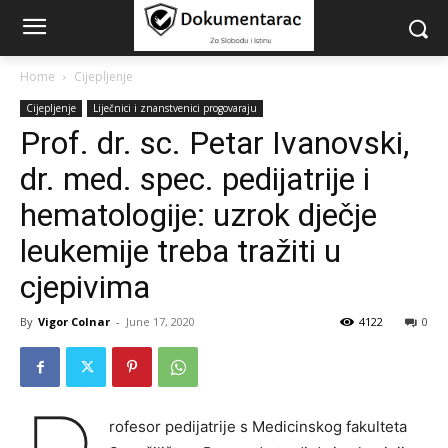
Home
Cijepljenje
Cijepljenje
Liječnici i znanstvenici progovaraju
Prof. dr. sc. Petar Ivanovski,
dr. med. spec. pedijatrije i
hematologije: uzrok dječje
leukemije treba tražiti u
cjepivima
By
Vigor Colnar
-
June 17, 2020
4122
0
rofesor pedijatrije s Medicinskog fakulteta