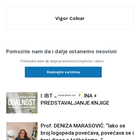
Vigor Colnar
RELATED ARTICLES
MORE FROM AUTHOR
Pomozite nam da i dalje ostanemo neovisni
Pomozite nam da dalje prenosimo činjenice i istinu
SLUŽBENA POTVRDA DA SU COVID
CJEPIVA BILA UBOJITA
Donirajte za Istinu
I. IBT JAVNA TRIBINA +
POWERED BY
PREDSTAVALJANJE KNJIGE
Prof. DENIZA MARASOVIĆ: “Iako se
broj logopeda povećava, povećava se i
broj djece s teškoćama…”