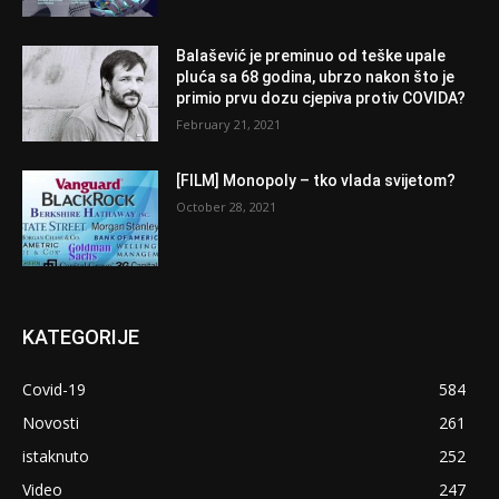
Balašević je preminuo od teške upale
pluća sa 68 godina, ubrzo nakon što je
primio prvu dozu cjepiva protiv COVIDA?
February 21, 2021
[FILM] Monopoly – tko vlada svijetom?
October 28, 2021
KATEGORIJE
Covid-19
584
Novosti
261
istaknuto
252
Video
247