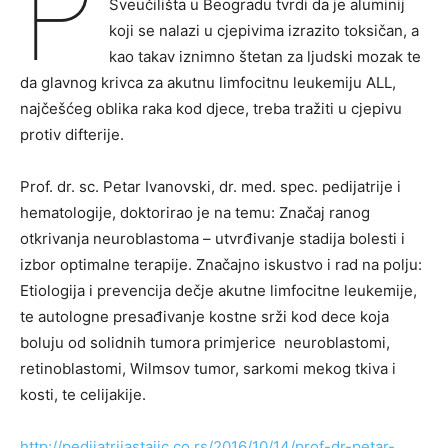
P
Sveučilišta u Beogradu tvrdi da je aluminij
koji se nalazi u cjepivima izrazito toksičan, a
kao takav iznimno štetan za ljudski mozak te
da glavnog krivca za akutnu limfocitnu leukemiju ALL,
najčešćeg oblika raka kod djece, treba tražiti u cjepivu
protiv difterije.
Prof. dr. sc. Petar Ivanovski, dr. med. spec. pedijatrije i
hematologije, doktorirao je na temu: Značaj ranog
otkrivanja neuroblastoma – utvrđivanje stadija bolesti i
izbor optimalne terapije. Značajno iskustvo i rad na polju:
Etiologija i prevencija dečje akutne limfocitne leukemije,
te autologne presađivanje kostne srži kod dece koja
boluju od solidnih tumora primjerice neuroblastomi,
retinoblastomi, Wilmsov tumor, sarkomi mekog tkiva i
kosti, te celijakije.
http://pedijatrijastajic.co.rs/2016/10/14/prof-dr-petar-