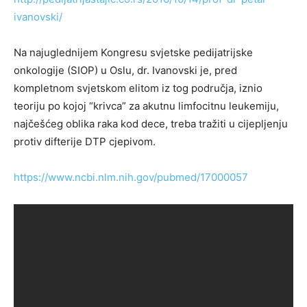
ivanovski/
Na najuglednijem Kongresu svjetske pedijatrijske
onkologije (SIOP) u Oslu, dr. Ivanovski je, pred
kompletnom svjetskom elitom iz tog područja, iznio
teoriju po kojoj “krivca” za akutnu limfocitnu leukemiju,
najčešćeg oblika raka kod dece, treba tražiti u cijepljenju
protiv difterije DTP cjepivom.
https://www.ncbi.nlm.nih.gov/pubmed/17000057