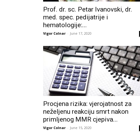
Prof. dr. sc. Petar Ivanovski, dr.
med. spec. pedijatrije i
hematologije:...
Vigor Colnar
-
June 17, 2020
Procjena rizika: vjerojatnost za
neželjenu reakciju smrt nakon
primljenog MMR cjepiva...
Vigor Colnar
-
June 15, 2020