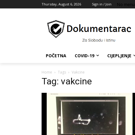
No menu 
Thursday, August 6, 2026
Sign in / Join
POČETNA
COVID-19
CIJEPLJENJE
Home
Tags
Vakcine
Tag: vakcine