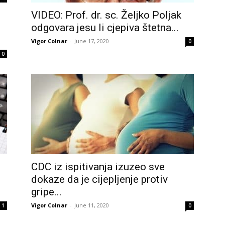
VIDEO: Prof. dr. sc. Željko Poljak
odgovara jesu li cjepiva štetna...
Vigor Colnar
-
June 17, 2020
0
0
CDC iz ispitivanja izuzeo sve
dokaze da je cijepljenje protiv
gripe...
Vigor Colnar
-
June 11, 2020
1
0