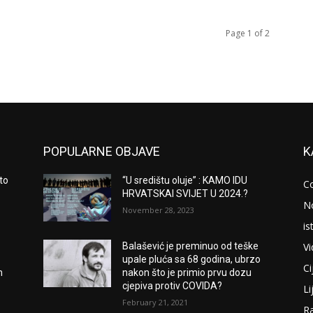
Page 1 of 2
POPULARNE OBJAVE
K
to
“U središtu oluje” : KAMO IDU
C
HRVATSKAI SVIJET U 2024.?
N
November 28, 2023
is
V
Balašević je preminuo od teške
upale pluća sa 68 godina, ubrzo
Ci
m
nakon što je primio prvu dozu
cjepiva protiv COVIDA?
Li
February 21, 2021
Ra