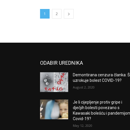
1
2
ODABIR UREDNIKA
Demontirana cenzura članka: Š
uzrokuje bolest COVID-19?
August 2, 2020
Je li cijepljenje protiv gripe i
dječjih bolesti povezano s
Kawasaki bolešću i pandemijo
Covid-19?
May 12, 2020