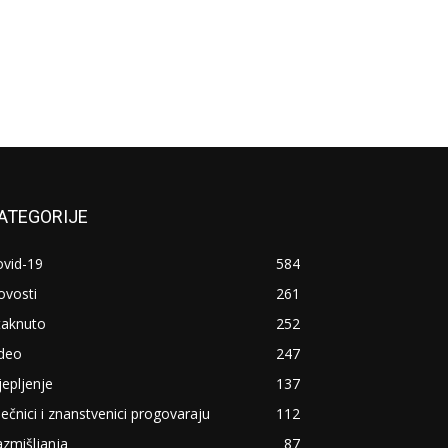
ATEGORIJE
ovid-19
584
ovosti
261
taknuto
252
ideo
247
jepljenje
137
ječnici i znanstvenici progovaraju
112
zmišljanja
87