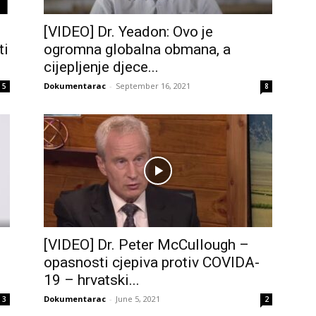
[VIDEO] Dr. Yeadon: Ovo je
ti
ogromna globalna obmana, a
cijepljenje djece...
Dokumentarac
-
September 16, 2021
5
8
[VIDEO] Dr. Peter McCullough –
opasnosti cjepiva protiv COVIDA-
19 – hrvatski...
Dokumentarac
-
June 5, 2021
3
2