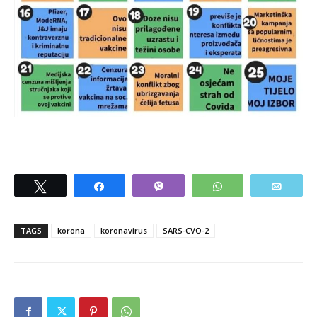
Tweet
Share
Vibe
WhatsApp
Email
TAGS
korona
koronavirus
SARS-CVO-2