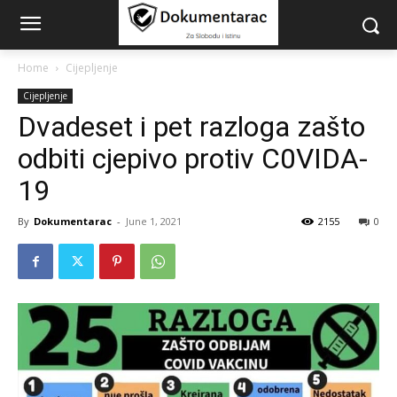
Home
Cijepljenje
Cijepljenje
Dvadeset i pet razloga zašto
odbiti cjepivo protiv C0VIDA-
19
By
Dokumentarac
-
June 1, 2021
2155
0