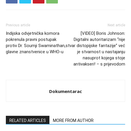
Previous article
Next article
Indijska odvjetnička komora
[VIDEO] Boris Johnson:
pokrenula pravni postupak
Digitalni autoritarizam “nije
protiv Dr. Soumji Swaminathan,
stvar distopijske fantazije” već
glavne znanstvenice u WHO-u
je stvarnost u nastajanju
nasuprot kojega stoje
antivakseri! – s prijevodom
Dokumentarac
RELATED ARTICLES
MORE FROM AUTHOR