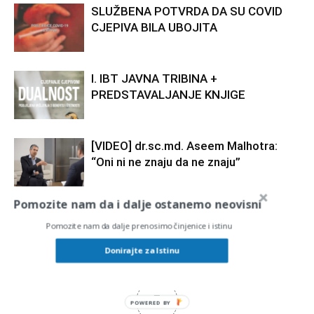
SLUŽBENA POTVRDA DA SU COVID
CJEPIVA BILA UBOJITA
I. IBT JAVNA TRIBINA +
PREDSTAVALJANJE KNJIGE
[VIDEO] dr.sc.md. Aseem Malhotra:
“Oni ni ne znaju da ne znaju”
Pomozite nam da i dalje ostanemo neovisni
Pomozite nam da dalje prenosimo činjenice i istinu
Donirajte za Istinu
5
POWERED