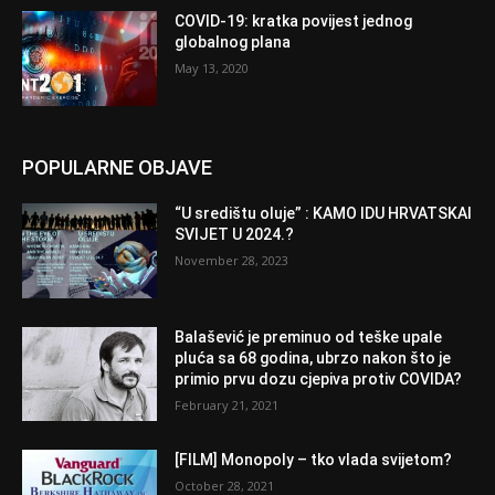
COVID-19: kratka povijest jednog
globalnog plana
May 13, 2020
POPULARNE OBJAVE
“U središtu oluje” : KAMO IDU HRVATSKAI
SVIJET U 2024.?
November 28, 2023
Balašević je preminuo od teške upale
pluća sa 68 godina, ubrzo nakon što je
primio prvu dozu cjepiva protiv COVIDA?
February 21, 2021
[FILM] Monopoly – tko vlada svijetom?
October 28, 2021