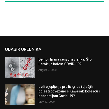
ODABIR UREDNIKA
Demontirana cenzura članka: Što
uzrokuje bolest COVID-19?
August 2, 2020
Je li cijepljenje protiv gripe i dječjih
bolesti povezano s Kawasaki bolešću i
pandemijom Covid-19?
May 12, 2020