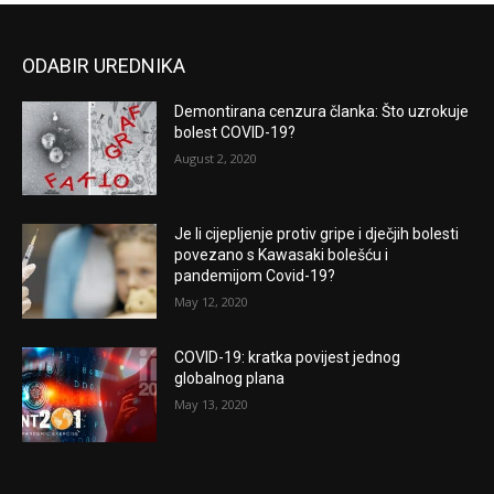
ODABIR UREDNIKA
Demontirana cenzura članka: Što uzrokuje
bolest COVID-19?
August 2, 2020
Je li cijepljenje protiv gripe i dječjih bolesti
povezano s Kawasaki bolešću i
pandemijom Covid-19?
May 12, 2020
COVID-19: kratka povijest jednog
globalnog plana
May 13, 2020