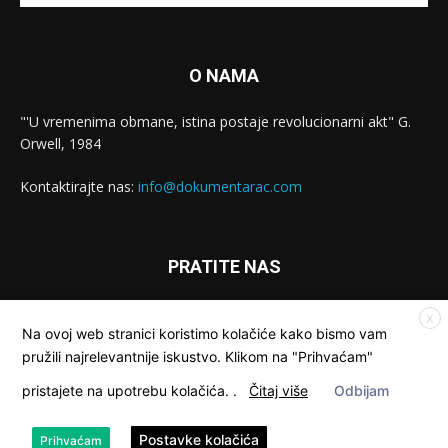
O NAMA
"'U vremenima obmane, istina postaje revolucionarni akt" G.
Orwell, 1984
Kontaktirajte nas:
info@dokumentarac.com
PRATITE NAS
X
Na ovoj web stranici koristimo kolačiće kako bismo vam
pružili najrelevantnije iskustvo. Klikom na "Prihvaćam"
pristajete na upotrebu kolačića.
.
Čitaj više
Odbijam
© Dokumentarac || Sva prava pridržana.
Postavke kolačića
Prihvaćam