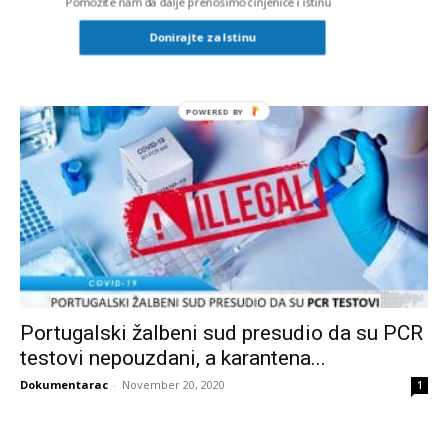
Pomozite nam da dalje prenosimo činjenice i istinu
VIDEO: Prof.dr.sc. Kary Mullis objašnjava
prvu veliku prevaru s PCR testom...
Donirajte za Istinu
Dokumentarac
-
December 12, 2020
0
POWERED
BY
Portugalski žalbeni sud presudio da su PCR
testovi nepouzdani, a karantena...
Dokumentarac
-
November 20, 2020
1