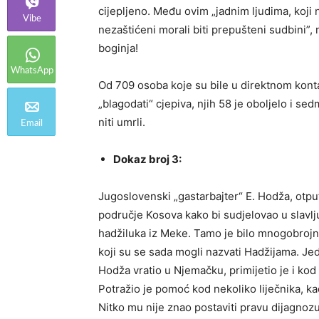
cijepljeno. Među ovim „jadnim ljudima, koji n
Vibe
nezaštićeni morali biti prepušteni sudbini”, n
boginja!
WhatsApp
Od 709 osoba koje su bile u direktnom kontak
„blagodati“ cjepiva, njih 58 je oboljelo i sed
niti umrli.
Email
Dokaz broj 3:
Jugoslovenski „gastarbajter“ E. Hodža, otp
područje Kosova kako bi sudjelovao u slavlj
hadžiluka iz Meke. Tamo je bilo mnogobrojnog
koji su se sada mogli nazvati Hadžijama. Jed
Hodža vratio u Njemačku, primijetio je i kod
Potražio je pomoć kod nekoliko liječnika, 
Nitko mu nije znao postaviti pravu dijagnozu.