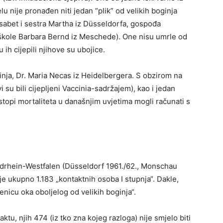
lu nije pronađen niti jedan “plik” od velikih boginja
sabet i sestra Martha iz Düsseldorfa, gospođa
škole Barbara Bernd iz Meschede). One nisu umrle od
 ih cijepili njihove su ubojice.
ginja, Dr. Maria Necas iz Heidelbergera. S obzirom na
i su bili cijepljeni Vaccinia-sadržajem), kao i jedan
stopi mortaliteta u današnjim uvjetima mogli računati s
ordrhein-Westfalen (Düsseldorf 1961./62., Monschau
 ukupno 1.183 „kontaktnih osoba I stupnja“. Dakle,
zjenicu oka oboljelog od velikih boginja“.
tu, njih 474 (iz tko zna kojeg razloga) nije smjelo biti