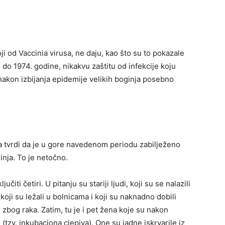
ji od Vaccinia virusa, ne daju, kao što su to pokazale
 do 1974. godine, nikakvu zaštitu od infekcije koju
e nakon izbijanja epidemije velikih boginja posebno
a tvrdi da je u gore navedenom periodu zabilježeno
inja. To je netočno.
iti četiri. U pitanju su stariji ljudi, koji su se nalazili
oji su ležali u bolnicama i koji su naknadno dobili
i zbog raka. Zatim, tu je i pet žena koje su nakon
 (tzv. inkubaciona cjepiva). One su jadne iskrvarile iz