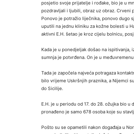
posjetio svoje prijatelje i rođake, bio je 
pozdravljali i ljubili, obraz uz obraz. Crveni
Ponovo je potražio liječnika, ponovo dugo s
uputili na jednu kliniku za kožne bolesti u 
aktivni E.H. šetao je kroz cijelu bolnicu, pos
Kada je u ponedjeljak došao na ispitivanja, i
sumnja je potvrđena. On je u međuvremenu i
Tada je započela najveća potragaza kontakt
bilo vrijeme Uskršnjih praznika, a Nijemci 
do Sicilije.
E.H. je u periodu od 17. do 28. ožujka bio u 
pronađeno je samo 678 osoba koje su stavl
Pošto su se opametili nakon događaja u Nordrh