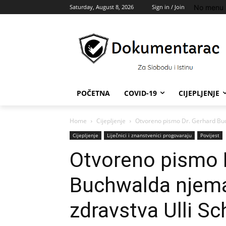
No menu 
Saturday, August 8, 2026
Sign in / Join
POČETNA
COVID-19
CIJEPLJENJE
Home
Cijepljenje
Otvoreno pismo Dr. Gerhard Buch
Cijepljenje
Liječnici i znanstvenici progovaraju
Povijest
Otvoreno pismo 
Buchwalda njemač
zdravstva Ulli Sc