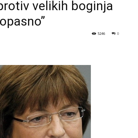
protiv velikih boginja
i opasno”
5246
0