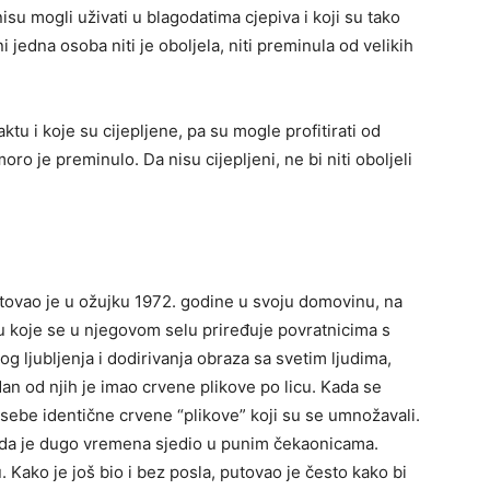
isu mogli uživati u blagodatima cjepiva i koji su tako
i jedna osoba niti je oboljela, niti preminula od velikih
tu i koje su cijepljene, pa su mogle profitirati od
moro je preminulo. Da nisu cijepljeni, ne bi niti oboljeli
utovao je u ožujku 1972. godine u svoju domovinu, na
u koje se u njegovom selu priređuje povratnicima s
 ljubljenja i dodirivanja obraza sa svetim ljudima,
an od njih je imao crvene plikove po licu. Kada se
 sebe identične crvene “plikove” koji su se umnožavali.
kada je dugo vremena sjedio u punim čekaonicama.
 Kako je još bio i bez posla, putovao je često kako bi