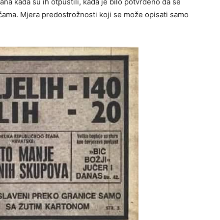
ana kada su ih otpustili, kada je bilo potvrđeno da se
li kućama. Mjera predostrožnosti koji se može opisati samo