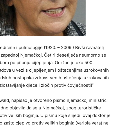
icine i pulmologije (1920. – 2009.) Bivši ravnatelj
zapadnoj Njemačkoj. Četiri desetljeća neumorno se
bora po pitanju cijepljenja. Održao je oko 500
adova u vezi s cijepljenjem i oštećenjima uzrokovanih
 sudskih postupaka zdravstvenih oštećenja uzrokovanih
zlostavljanje djece i zločin protiv čovječnosti!”
wald, napisao je otvoreno pismo njemačkoj ministrici
odno objavila da se u Njemačkoj, zbog terorističke
otiv velikih boginja. U pismu koje slijedi, ovaj doktor je
zašto cjepivo protiv velikih boginja (variola vera) ne