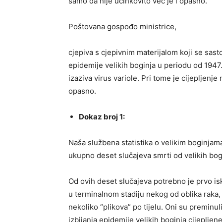
samo da nije učinkovito već je i opasno.
Poštovana gospođo ministrice,
cjepiva s cjepivnim materijalom koji se sasto
epidemije velikih boginja u periodu od 1947.
izaziva virus variole. Pri tome je cijepljenj
opasno.
Dokaz broj 1:
Naša službena statistika o velikim boginjam
ukupno deset slučajeva smrti od velikih bog
Od ovih deset slučajeva potrebno je prvo isključ
u terminalnom stadiju nekog od oblika raka, k
nekoliko “plikova” po tijelu. Oni su preminul
izbijanja epidemije velikih boginja cijepljene