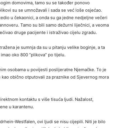
u mnogim domovima, tamo su se također ponovo
 plikovi su se umnožavali i sada se već loše osjećao.
jedio u čekaonici, a onda su ga jedne nedjeljne večeri
Hannoveru. Tamo su bili samo dežurni liječnici, a veoma
jećivao druge pacijente i istraživao cijelu zgradu.
zražena je sumnja da su u pitanju velike boginje, a ta
mao oko 800 “plikova” po tijelu.
nim osobama u povijesti poslijeratne Njemačke. To je
su kao obično otputovali za praznike od Sjevernog mora
direktnom kontaktu s više tisuća ljudi. Nažalost,
jene u karantenu.
ein-Westfalen, ovi ljudi se nisu cijepili. Niti je bilo