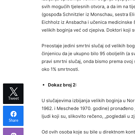
svih mogućih tjelesnih otvora, a da im na tije
(gospođa Schnitzler iz Monschau, sestra Eli
Eichholz iz Ansbacha i učenica medicinske 
velikih boginja već od cjepiva. Doktori koji su
Preostaje jedini smrtni slučaj od velikih bo
činjenicu da je ukupno bilo 95 oboljelih (a sv
pravi smrtni slučaj, onda bismo prema ovoj 
oko 1% smrtnosti.
Dokaz broj 2:
Tweet
U slučajevima izbijanja velikih boginja u N
1962. i Meschede 1970. godine) pronađeno je
ljudi koji su, slikovito rečeno, „pogledali u 
Share
Od ovih osoba koje su bile u direktnom kontak