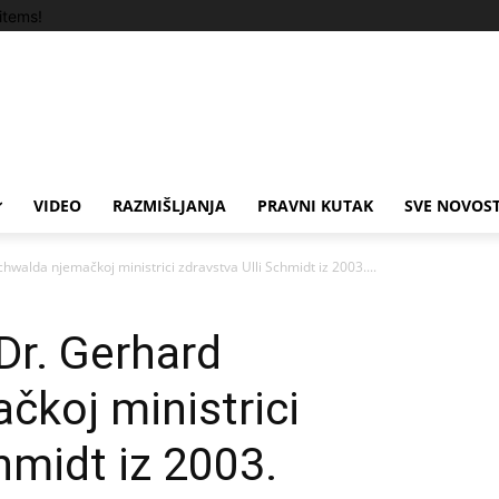
items!
VIDEO
RAZMIŠLJANJA
PRAVNI KUTAK
SVE NOVOST
walda njemačkoj ministrici zdravstva Ulli Schmidt iz 2003....
Dr. Gerhard
koj ministrici
hmidt iz 2003.