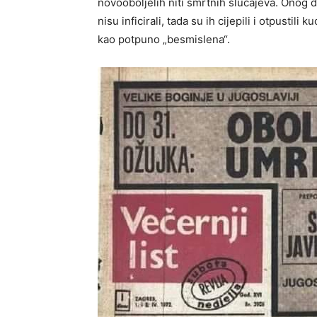
novooboljelih niti smrtnih slučajeva. Onog d
nisu inficirali, tada su ih cijepili i otpusti
kao potpuno „besmislena“.