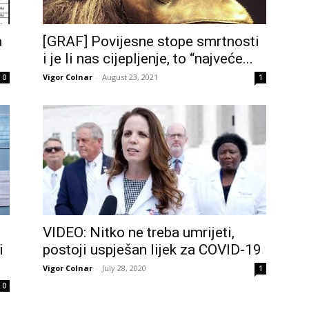
a
[GRAF] Povijesne stope smrtnosti
i je li nas cijepljenje, to “najveće...
Vigor Colnar
-
August 23, 2021
0
1
VIDEO: Nitko ne treba umrijeti,
i
postoji uspješan lijek za COVID-19
Vigor Colnar
-
July 28, 2020
1
0