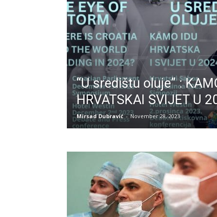
“U središtu oluje” : KA
HRVATSKAI SVIJET U 20
Mirsad Dubravić
-
November 28, 2023