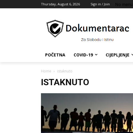
No menu 
Thursday, August 6, 2026
Sign in / Join
POČETNA
COVID-19
CIJEPLJENJE
Home
istaknuto
ISTAKNUTO