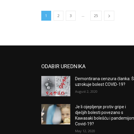
...
1
2
3
25
ODABIR UREDNIKA
Demontirana cenzura članka: Š
uzrokuje bolest COVID-19?
August 2, 2020
Je li cijepljenje protiv gripe i
dječjih bolesti povezano s
Kawasaki bolešću i pandemijo
Covid-19?
May 12, 2020