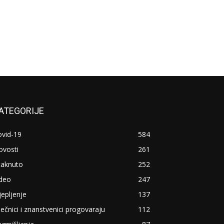
ATEGORIJE
ovid-19
584
ovosti
261
taknuto
252
ideo
247
jepljenje
137
ječnici i znanstvenici progovaraju
112