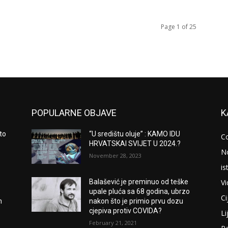
Page 1 of 25
POPULARNE OBJAVE
K
to
“U središtu oluje” : KAMO IDU
C
HRVATSKAI SVIJET U 2024.?
N
November 28, 2023
is
V
Balašević je preminuo od teške
upale pluća sa 68 godina, ubrzo
Ci
m
nakon što je primio prvu dozu
cjepiva protiv COVIDA?
Li
February 21, 2021