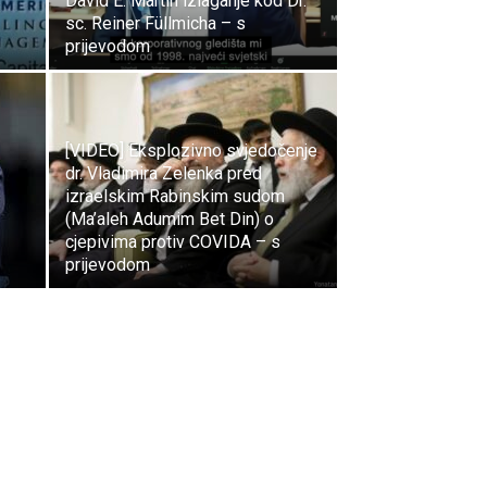
David E. Martin izlaganje kod Dr.
sc. Reiner Füllmicha – s
prijevodom
[VIDEO] Eksplozivno svjedočenje
dr. Vladimira Zelenka pred
izraelskim Rabinskim sudom
(Ma’aleh Adumim Bet Din) o
cjepivima protiv COVIDA – s
prijevodom