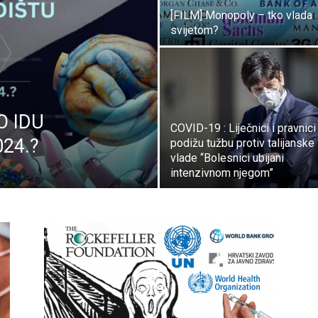
[FILM] Monopoly – tko vlada
svijetom?
MO IDU
COVID-19 : Liječnici i pravnici
24.?
podižu tužbu protiv talijanske
vlade “Bolesnici ubijani
intenzivnom njegom”