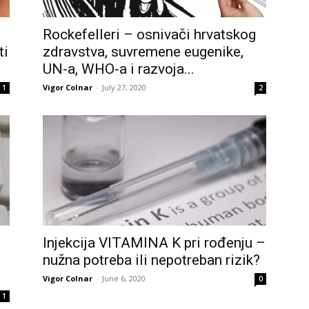
Rockefelleri – osnivači hrvatskog
ti
zdravstva, suvremene eugenike,
UN-a, WHO-a i razvoja...
Vigor Colnar
-
July 27, 2020
1
2
Injekcija VITAMINA K pri rođenju –
nužna potreba ili nepotreban rizik?
Vigor Colnar
-
June 6, 2020
0
1