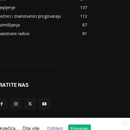
jepljenje
137
ječnici i znanstvenici progovaraju
112
zmišljanja
87
anstveni radovi
81
RATITE NAS
X
 kolačića.
.
Čitaj više
Odbijam
Prihvaćam