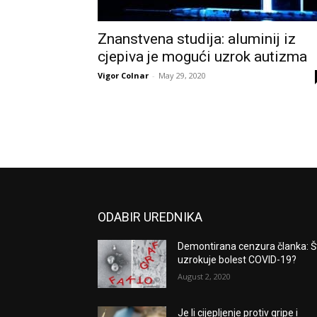
Znanstvena studija: aluminij iz
cjepiva je mogući uzrok autizma
Vigor Colnar
-
May 29, 2020
ODABIR UREDNIKA
Demontirana cenzura članka: Š
uzrokuje bolest COVID-19?
August 2, 2020
Je li cijepljenje protiv gripe i