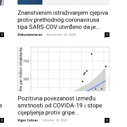
Znanstvenim istraživanjem cjepiva
protiv prethodnog coronavirusa
tipa SARS-COV utvrđeno da je...
Dokumentarac
-
November 23, 2020
0
0
Pozitivna povezanost između
e
smrtnosti od COVIDA-19 i stope
cijepljenja protiv gripe...
Vigor Colnar
-
October 19, 2020
0
0