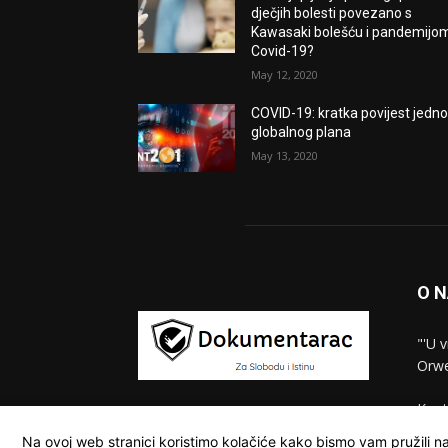
dječjih bolesti povezano s
Kawasaki bolešću i pandemijo
Covid-19?
May 12, 2020
COVID-19: kratka povijest jedn
globalnog plana
May 13, 2020
O 
"'U 
Orwe
Kont
Na ovoj web stranici koristimo kolačiće kako bismo vam pružili na