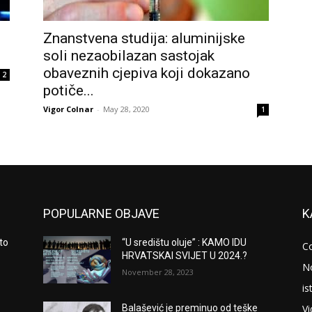
Znanstvena studija: aluminijske
soli nezaobilazan sastojak
obaveznih cjepiva koji dokazano
2
potiče...
Vigor Colnar
-
May 28, 2020
1
POPULARNE OBJAVE
K
to
“U središtu oluje” : KAMO IDU
C
HRVATSKAI SVIJET U 2024.?
N
November 28, 2023
is
V
Balašević je preminuo od teške