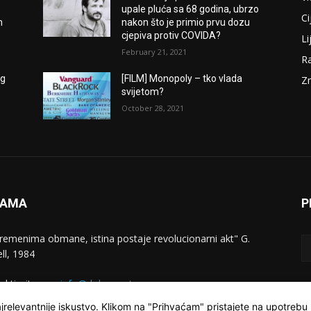
upale pluća sa 68 godina, ubrzo
Ci
m
nakon što je primio prvu dozu
cjepiva protiv COVIDA?
Li
February 21, 2021
Ra
og
[FILM] Monopoly – tko vlada
Zn
svijetom?
October 28, 2021
NAMA
P
vremenima obmane, istina postaje revolucionarni akt" G.
ll, 1984
aktirajte nas:
info@dokumentarac.com
jrelevantnije iskustvo. Klikom na "Prihvaćam" pristajete na upotrebu