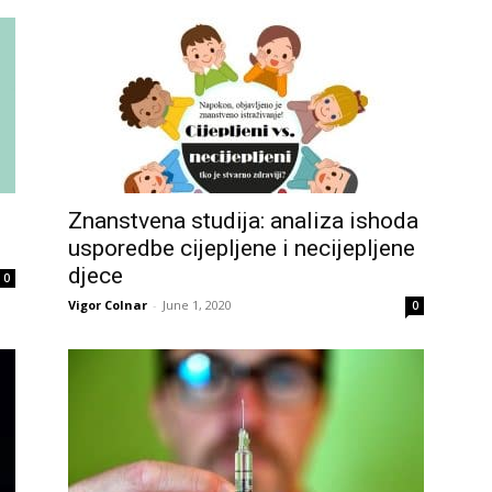
Znanstvena studija: analiza ishoda
usporedbe cijepljene i necijepljene
djece
0
Vigor Colnar
-
June 1, 2020
0