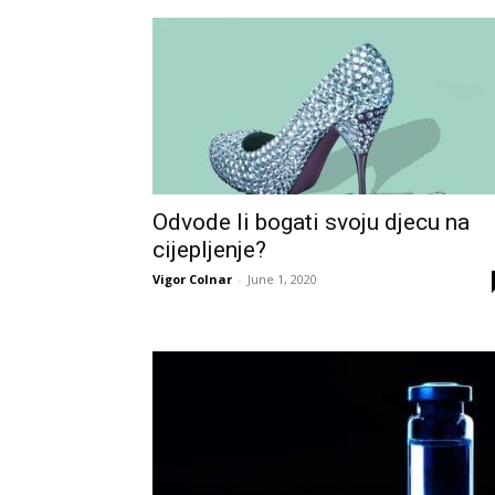
Odvode li bogati svoju djecu na
cijepljenje?
Vigor Colnar
-
June 1, 2020