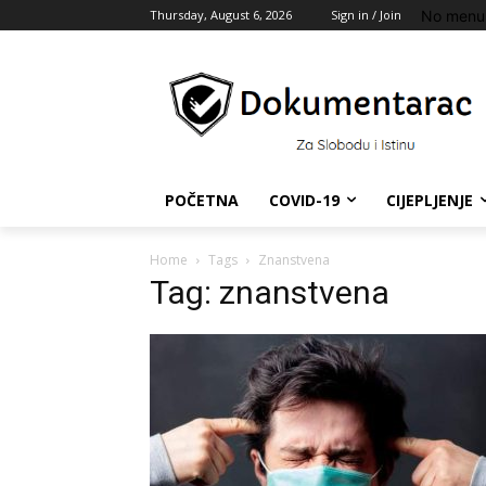
No menu 
Thursday, August 6, 2026
Sign in / Join
POČETNA
COVID-19
CIJEPLJENJE
Home
Tags
Znanstvena
Tag: znanstvena