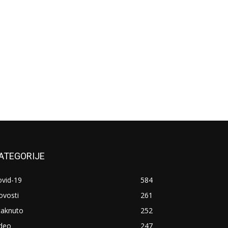
ATEGORIJE
ovid-19
584
ovosti
261
taknuto
252
ideo
247