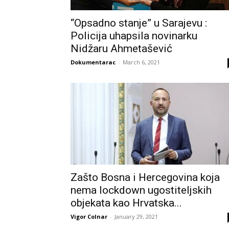
“Opsadno stanje” u Sarajevu :
Policija uhapsila novinarku
Nidžaru Ahmetašević
Dokumentarac
-
March 6, 2021
Zašto Bosna i Hercegovina koja
nema lockdown ugostiteljskih
objekata kao Hrvatska...
Vigor Colnar
-
January 29, 2021