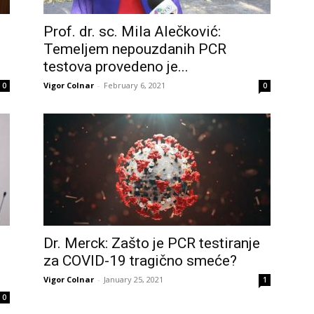
Prof. dr. sc. Mila Alečković:
Temeljem nepouzdanih PCR
testova provedeno je...
Vigor Colnar
-
February 6, 2021
0
0
Dr. Merck: Zašto je PCR testiranje
za COVID-19 tragično smeće?
Vigor Colnar
-
January 25, 2021
1
0