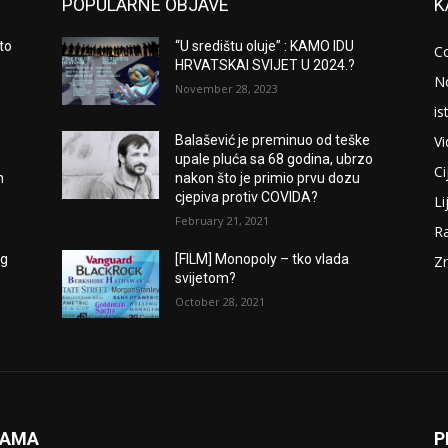
POPULARNE OBJAVE
K
to
“U središtu oluje” : KAMO IDU
C
HRVATSKAI SVIJET U 2024.?
N
November 28, 2023
is
V
Balašević je preminuo od teške
upale pluća sa 68 godina, ubrzo
Ci
m
nakon što je primio prvu dozu
cjepiva protiv COVIDA?
Li
February 21, 2021
Ra
og
[FILM] Monopoly – tko vlada
Zn
svijetom?
October 28, 2021
NAMA
P