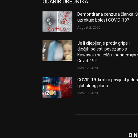
ODABIR UREDNIKA
Demontirana cenzura članka: Š
uzrokuje bolest COVID-19?
August 2, 2020
Je li cijepljenje protiv gripe i
dječjih bolesti povezano s
Kawasaki bolešću i pandemijo
Covid-19?
May 12, 2020
COVID-19: kratka povijest jedn
globalnog plana
May 13, 2020
O 