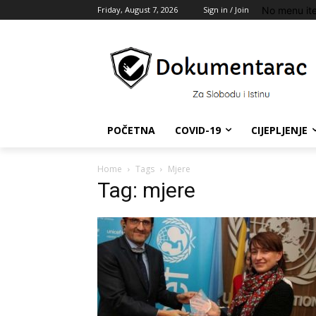
No menu it
Friday, August 7, 2026
Sign in / Join
POČETNA
COVID-19
CIJEPLJENJE
Home
Tags
Mjere
Tag: mjere