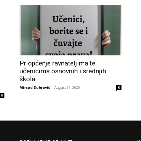
Priopćenje ravnateljima te
učenicima osnovnih i srednjih
škola
Mirsad Dubravić
-
August 31, 2020
0
0