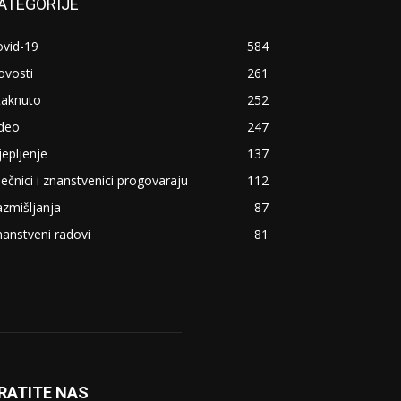
ATEGORIJE
ovid-19
584
ovosti
261
taknuto
252
ideo
247
jepljenje
137
ječnici i znanstvenici progovaraju
112
zmišljanja
87
anstveni radovi
81
RATITE NAS