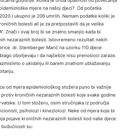
isućama godišnje. Kolika je onda opasnost od povećanja
epidemiološke mjere na našoj djeci? Od početka
. 2020.) ukupno je 206 umrlih. Nemam podatke koliki je
ničnih bolesti ali je za pretpostaviti da je velika
 Znači i ovaj broj bi se znatno smanjio kada bi
nih nezaraznih bolesti. Istovremeno rezultati nekih
mjerice dr. Stemberger Marić na uzorku 110 djece
blago obolijevaju i da najčešće nisu prenosioci zaraze.
 razmislimo o ukidanju ili barem znatnom ublažavanju
itanju.
ce od mjera epidemiološkog stožera puno bi važnije
u protiv kroničnih nezaraznih bolesti koje svake godine
vatske. U tom stožeru, osim stručnjaka iz područja
ricionisti, psiholozi i kineziolozi. Neke od mjera koje bi
anja pojave kroničnih nezaraznih bolesti kod naše djece
u budućnosti su: