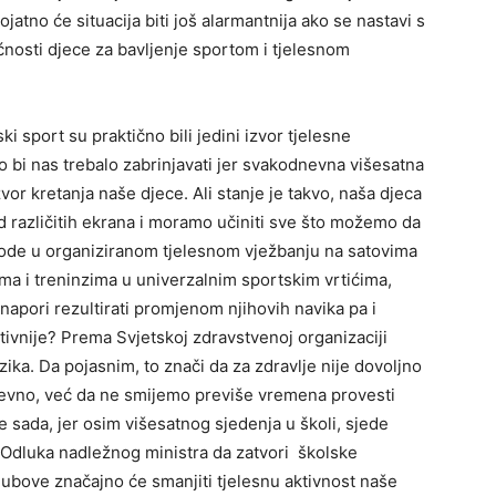
ojatno će situacija biti još alarmantnija ako se nastavi s
osti djece za bavljenje sportom i tjelesnom
ki sport su praktično bili jedini izvor tjelesne
To bi nas trebalo zabrinjavati jer svakodnevna višesatna
zvor kretanja naše djece. Ali stanje je takvo, naša djeca
 različitih ekrana i moramo učiniti sve što možemo da
vode u organiziranom tjelesnom vježbanju na satovima
ma i treninzima u univerzalnim sportskim vrtićima,
napori rezultirati promjenom njihovih navika pa i
tivnije? Prema Svjetskoj zdravstvenoj organizaciji
zika. Da pojasnim, to znači da za zdravlje nije dovoljno
dnevno, već da ne smijemo previše vremena provesti
e sada, jer osim višesatnog sjedenja u školi, sjede
 Odluka nadležnog ministra da zatvori školske
lubove značajno će smanjiti tjelesnu aktivnost naše