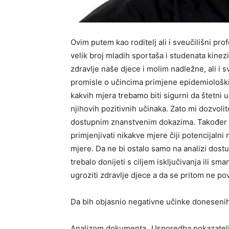
Ovim putem kao roditelj ali i sveučilišni pr
velik broj mladih sportaša i studenata kinez
zdravlje naše djece i molim nadležne, ali i s
promisle o učincima primjene epidemiološki
kakvih mjera trebamo biti sigurni da štetni u
njihovih pozitivnih učinaka. Zato mi dozvol
dostupnim znanstvenim dokazima. Također sa
primjenjivati nikakve mjere čiji potencijalni 
mjere. Da ne bi ostalo samo na analizi dost
trebalo donijeti s ciljem isključivanja ili s
ugroziti zdravlje djece a da se pritom ne 
Da bih objasnio negativne učinke donesenih
Analizom dokumenta „Usporedba pokazatelj