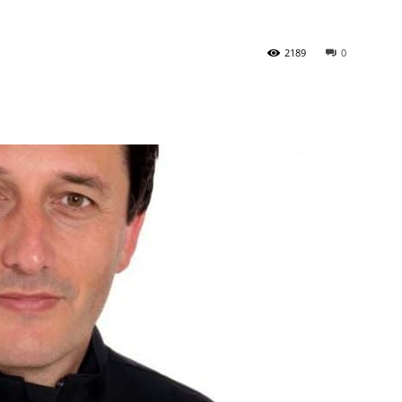
2189
0