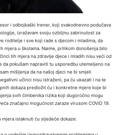
ofesor i odbojkaški trener, koji svakodnevno podučava
iologije, izražavam svoju ozbiljnu zabrinutost za
ve roditelje i sve koji rade s djecom i mladima, da
h mjera u školama. Naime, prilikom donošenja bilo
činci tih mjera na zdravlje djece i mladih nisu veći od
ite da pokušam napraviti tu usporedbu utemeljeno na
m mišljenja da na našoj djeci ne bi smjeli
negativni učinci nisu istraženi, pa ću ukazati i na te
upnih dokaza predložit ću i konkretne mjere koje bi
manjenja svih čimbenika rizika koji dugoročno mogu
poveća značajno mogućnost zaraze virusom COVID 19.
 mjera istaknuti ću sljedeće dokaze:
a o vodećim javnozdravstvenim problemima u