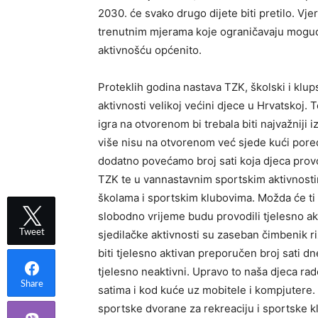
2030. će svako drugo dijete biti pretilo. Vjer
trenutnim mjerama koje ograničavaju mogućn
aktivnošću općenito.
Proteklih godina nastava TZK, školski i klups
aktivnosti velikoj većini djece u Hrvatskoj. 
igra na otvorenom bi trebala biti najvažniji i
više nisu na otvorenom već sjede kući pored
dodatno povećamo broj sati koja djeca pro
TZK te u vannastavnim sportskim aktivnosti
školama i sportskim klubovima. Možda će ti 
slobodno vrijeme budu provodili tjelesno ak
sjedilačke aktivnosti su zaseban čimbenik ri
Tweet
biti tjelesno aktivan preporučen broj sati 
tjelesno neaktivni. Upravo to naša djeca rad
Share
satima i kod kuće uz mobitele i kompjutere.
sportske dvorane za rekreaciju i sportske k