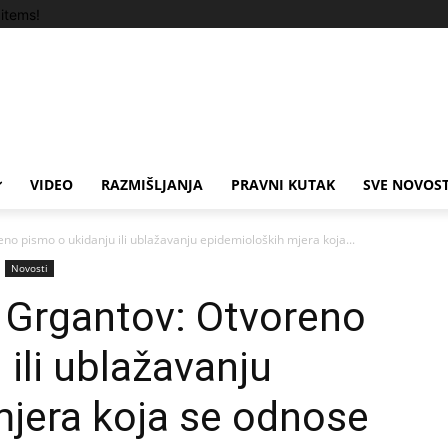
items!
VIDEO
RAZMIŠLJANJA
PRAVNI KUTAK
SVE NOVOST
eno pismo o ukidanju ili ublažavanju epidemioloških mjera koja...
Novosti
n Grgantov: Otvoreno
ili ublažavanju
mjera koja se odnose