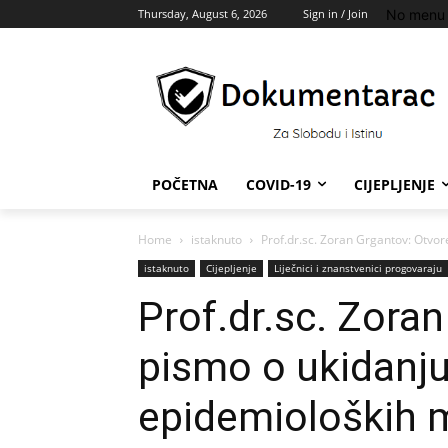
No menu 
Thursday, August 6, 2026
Sign in / Join
POČETNA
COVID-19
CIJEPLJENJE
Home
istaknuto
Prof.dr.sc. Zoran Grgantov: Otvor
istaknuto
Cijepljenje
Liječnici i znanstvenici progovaraju
Prof.dr.sc. Zora
pismo o ukidanju 
epidemioloških 