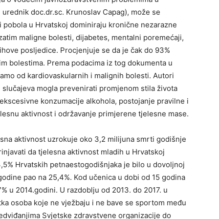
ni urednik doc.dr.sc. Krunoslav Capag), može se
 i pobola u Hrvatskoj dominiraju kronične nezarazne
zatim maligne bolesti, dijabetes, mentalni poremećaji,
njihove posljedice. Procjenjuje se da je čak do 93%
im bolestima. Prema podacima iz tog dokumenta u
amo od kardiovaskularnih i malignih bolesti. Autori
 slučajeva mogla prevenirati promjenom stila života
ekscesivne konzumacije alkohola, postojanje pravilne i
esnu aktivnost i održavanje primjerene tjelesne mase.
a aktivnost uzrokuje oko 3,2 milijuna smrti godišnje
rinjavati da tjelesna aktivnost mladih u Hrvatskoj
,5% Hrvatskih petnaestogodišnjaka je bilo u dovoljnoj
. godine pao na 25,4%. Kod učenica u dobi od 15 godina
7% u 2014.godini. U razdoblju od 2013. do 2017. u
otka osoba koje ne vježbaju i ne bave se sportom među
edviđanjima Svjetske zdravstvene organizacije do