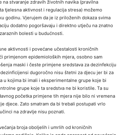
 na stvaranje zdravih životnih navika (pravilna
ta tjelesna aktivnost i regulacija stresa) možemo
vaku godinu. Vjerujem da je iz priloženih dokaza svima
aciju dodatno pogoršavaju i direktno utječu na znatno
zaraznih bolesti u budućnosti.
e aktivnosti i povećane učestalosti kroničnih
doći primjenom epidemioloških mjera, osobno sam
šenja maski i česte primjene sredstava za dezinfekciju
dezinficijensi dugoročno nisu štetni za djecu jer bi za
ja u kojima bi imali i eksperimentalne grupe koje bi
kontrolne grupe koje ta sredstva ne bi koristile. Ta su
edavnog početka primjene tih mjera nije bilo ni vremena
lje djece. Zato smatram da bi trebali postupati vrlo
činci na zdravlje nisu poznati.
ćanja broja oboljelih i umrlih od kroničnih