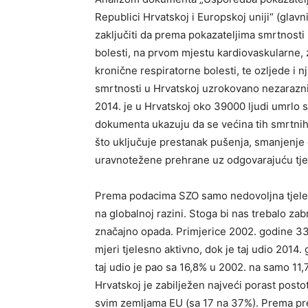
Republici Hrvatskoj i Europskoj uniji“ (glav
zaključiti da prema pokazateljima smrtnosti
bolesti, na prvom mjestu kardiovaskularne, 
kronične respiratorne bolesti, te ozljede i 
smrtnosti u Hrvatskoj uzrokovano nezarazn
2014. je u Hrvatskoj oko 39000 ljudi umrlo s
dokumenta ukazuju da se većina tih smrtnih
što uključuje prestanak pušenja, smanjenje 
uravnotežene prehrane uz odgovarajuću tjel
Prema podacima SZO samo nedovoljna tjelesn
na globalnoj razini. Stoga bi nas trebalo zab
značajno opada. Primjerice 2002. godine 33
mjeri tjelesno aktivno, dok je taj udio 2014
taj udio je pao sa 16,8% u 2002. na samo 11,
Hrvatskoj je zabilježen najveći porast post
svim zemljama EU (sa 17 na 37%). Prema pr