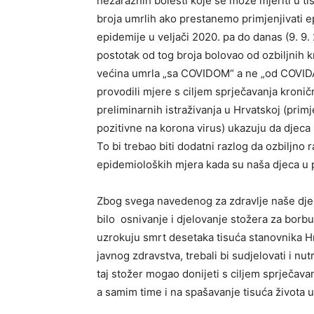
nezaraznih bolesti koje se može mjeriti u t
broja umrlih ako prestanemo primjenjivati 
epidemije u veljači 2020. pa do danas (9. 9
postotak od tog broja bolovao od ozbiljnih kro
većina umrla „sa COVIDOM“ a ne „od COVIDA“.
provodili mjere s ciljem sprječavanja kronič
preliminarnih istraživanja u Hrvatskoj (pri
pozitivne na korona virus) ukazuju da djeca 
To bi trebao biti dodatni razlog da ozbiljno
epidemioloških mjera kada su naša djeca u p
Zbog svega navedenog za zdravlje naše dje
bilo osnivanje i djelovanje stožera za borb
uzrokuju smrt desetaka tisuća stanovnika Hr
javnog zdravstva, trebali bi sudjelovati i nut
taj stožer mogao donijeti s ciljem sprječav
a samim time i na spašavanje tisuća života 