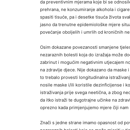
da preventivnim mjerama koje bi se odnosile
prehrana, ne konzumiranje alkohola i cigare
spasiti tisuće, pa i desetke tisuća života s
jasno da trenutne epidemiološke mjere situ
povećanje oboljelih i umrlih od kroničnih ne
Osim dokazane povezanosti smanjene tjelesn
nezaraznih bolesti koja do izražaja može 
zabrinut i mogućim negativnim utjecajem no
na zdravlje djece. Nije dokazano da maske i 
to trebalo provesti longitudinalna istraživan
nosile maske i/ili koristile dezinficijense i 
istraživanja prije svega neetična, a zbog n
da itko istraži te dugotrajne učinke na zdrav
oprezno kada primjenjujemo mjere čiji nam u
Znači s jedne strane imamo opasnost od pove