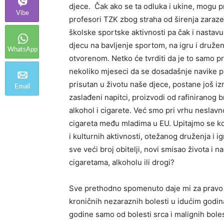
djece. Čak ako se ta odluka i ukine, mogu pre
Vibe
profesori TZK zbog straha od širenja zaraze 
školske sportske aktivnosti pa čak i nastavu 
djecu na bavljenje sportom, na igru i druže
WhatsApp
otvorenom. Netko će tvrditi da je to samo pro
nekoliko mjeseci da se dosadašnje navike pr
prisutan u životu naše djece, postane još izr
Email
zaslađeni napitci, proizvodi od rafiniranog 
alkohol i cigarete. Već smo pri vrhu neslavn
cigareta među mladima u EU. Upitajmo se ko
i kulturnih aktivnosti, otežanog druženja i i
sve veći broj obitelji, novi smisao života i 
cigaretama, alkoholu ili drogi?
Sve prethodno spomenuto daje mi za pravo pr
kroničnih nezaraznih bolesti u idućim godi
godine samo od bolesti srca i malignih boles