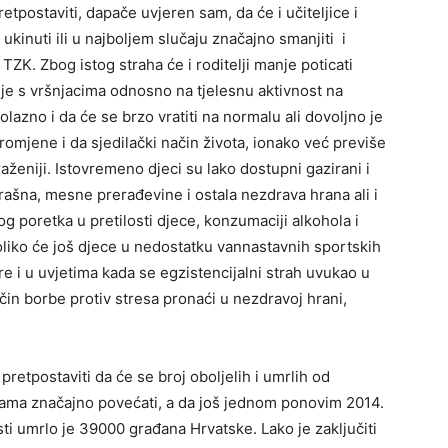
tpostaviti, dapače uvjeren sam, da će i učiteljice i
ukinuti ili u najboljem slučaju značajno smanjiti i
TZK. Zbog istog straha će i roditelji manje poticati
nje s vršnjacima odnosno na tjelesnu aktivnost na
lazno i da će se brzo vratiti na normalu ali dovoljno je
omjene i da sjedilački način života, ionako već previše
aženiji. Istovremeno djeci su lako dostupni gazirani i
brašna, mesne prerađevine i ostala nezdrava hrana ali i
og poretka u pretilosti djece, konzumaciji alkohola i
liko će još djece u nedostatku vannastavnih sportskih
gre i u uvjetima kada se egzistencijalni strah uvukao u
način borbe protiv stresa pronaći u nezdravoj hrani,
etpostaviti da će se broj oboljelih i umrlih od
nama značajno povećati, a da još jednom ponovim 2014.
ti umrlo je 39000 građana Hrvatske. Lako je zaključiti