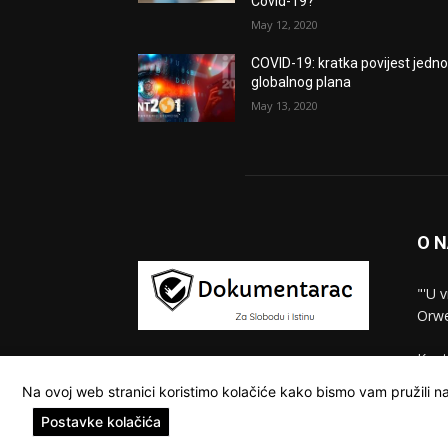
Covid-19?
May 12, 2020
COVID-19: kratka povijest jedn
globalnog plana
May 13, 2020
O 
"'U 
Orwe
Kont
Na ovoj web stranici koristimo kolačiće kako bismo vam pružili na
Postavke kolačića
© Dokumentarac || Sva prava pridržana.