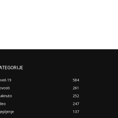
ATEGORIJE
ovid-19
584
ovosti
261
taknuto
252
ideo
247
jepljenje
137