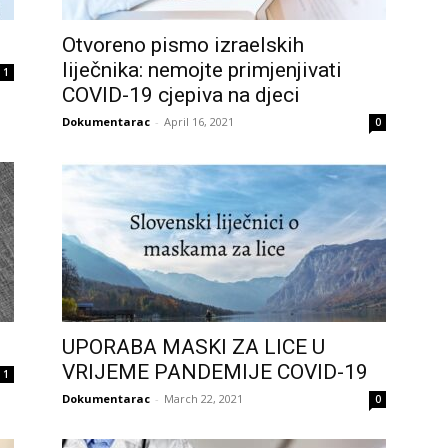
Otvoreno pismo izraelskih
liječnika: nemojte primjenjivati
1
COVID-19 cjepiva na djeci
Dokumentarac
-
April 16, 2021
0
UPORABA MASKI ZA LICE U
VRIJEME PANDEMIJE COVID-19
1
Dokumentarac
-
March 22, 2021
0