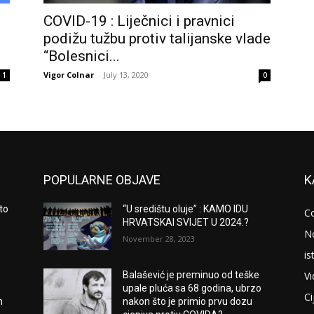
COVID-19 : Liječnici i pravnici
podižu tužbu protiv talijanske vlade
“Bolesnici...
Vigor Colnar
-
July 13, 2020
1
0
POPULARNE OBJAVE
K
to
“U središtu oluje” : KAMO IDU
C
HRVATSKAI SVIJET U 2024.?
N
November 28, 2023
is
V
Balašević je preminuo od teške
upale pluća sa 68 godina, ubrzo
Ci
m
nakon što je primio prvu dozu