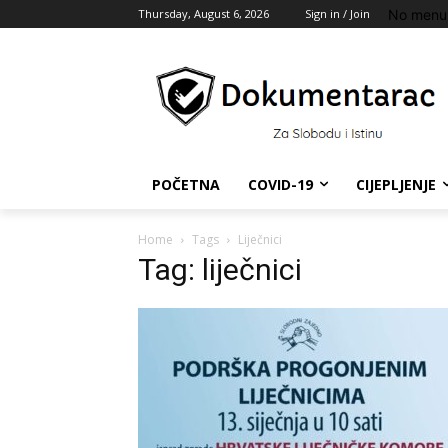
No menu 
Thursday, August 6, 2026
Sign in / Join
POČETNA
COVID-19
CIJEPLJENJE
Home
Tags
Liječnici
Tag: liječnici