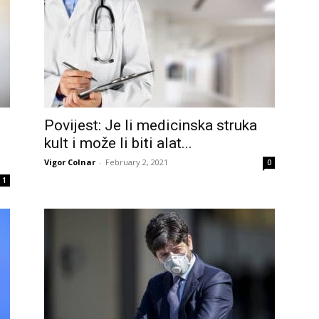
Povijest: Je li medicinska struka
kult i može li biti alat...
Vigor Colnar
-
February 2, 2021
0
1