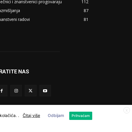
ječnici i znanstvenici progovaraju
112
zmišljanja
87
anstveni radovi
81
RATITE NAS
X
 kolačića.
.
Čitaj više
Odbijam
Prihvaćam
Kolačići
Privatnost
Kontakt
O nama