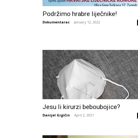
Podržimo hrabre liječnike!
Dokumentarac
-
January 12, 2022
Jesu li kirurzi beboubojice?
Danijel Grgičin
-
April 2, 2021