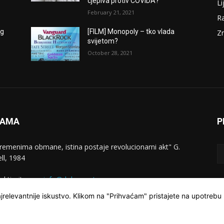
cjepiva protiv COVIDA?
Li
February 21, 2021
Ra
og
[FILM] Monopoly – tko vlada
Zn
svijetom?
October 28, 2021
NAMA
P
vremenima obmane, istina postaje revolucionarni akt" G.
ll, 1984
aktirajte nas:
info@dokumentarac.com
jrelevantnije iskustvo. Klikom na "Prihvaćam" pristajete na upotrebu