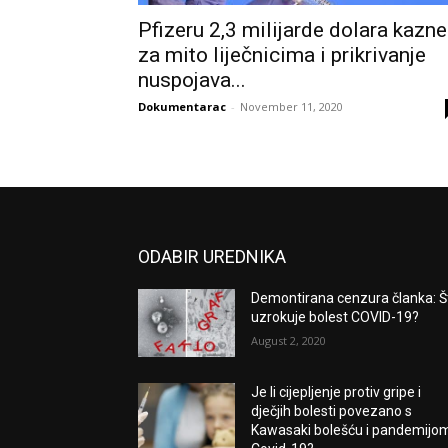
Pfizeru 2,3 milijarde dolara kazne
za mito liječnicima i prikrivanje
nuspojava...
Dokumentarac
-
November 11, 2020
ODABIR UREDNIKA
Demontirana cenzura članka: Š
uzrokuje bolest COVID-19?
August 2, 2020
Je li cijepljenje protiv gripe i
dječjih bolesti povezano s
Kawasaki bolešću i pandemijo