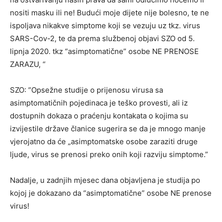
nositi masku ili ne! Budući moje dijete nije bolesno, te ne
ispoljava nikakve simptome koji se vezuju uz tkz. virus
SARS-Cov-2, te da prema službenoj objavi SZO od 5.
lipnja 2020. tkz “asimptomatične” osobe NE PRENOSE
ZARAZU, “
SZO: ”Opsežne studije o prijenosu virusa sa
asimptomatičnih pojedinaca je teško provesti, ali iz
dostupnih dokaza o praćenju kontakata o kojima su
izvijestile države članice sugerira se da je mnogo manje
vjerojatno da će „asimptomatske osobe zaraziti druge
ljude, virus se prenosi preko onih koji razviju simptome.”
Nadalje, u zadnjih mjesec dana objavljena je studija po
kojoj je dokazano da “asimptomatične” osobe NE prenose
virus!