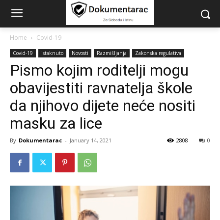
Home
Covid-19
Covid-19
istaknuto
Novosti
Razmišljanja
Zakonska regulativa
Pismo kojim roditelji mogu
obavijestiti ravnatelja škole
da njihovo dijete neće nositi
masku za lice
By
Dokumentarac
-
January 14, 2021
2808
0