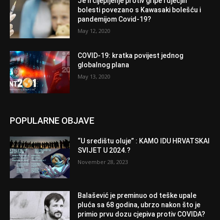
Je li cijepljenje protiv gripe i dječjih
bolesti povezano s Kawasaki bolešću i
pandemijom Covid-19?
May 12, 2020
COVID-19: kratka povijest jednog
globalnog plana
May 13, 2020
POPULARNE OBJAVE
“U središtu oluje” : KAMO IDU HRVATSKAI
SVIJET U 2024.?
November 28, 2023
Balašević je preminuo od teške upale
pluća sa 68 godina, ubrzo nakon što je
primio prvu dozu cjepiva protiv COVIDA?