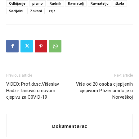
Odbijanje
pismo
Radnik
Ravnatelj
Ravnatelju
škola
Socijalni
Zakoni
zzjz
Previous article
Next article
VIDEO: Prof.dr.sc.Višeslav
Više od 20 osoba cijepljenih
Hadži-Tanović o novom
cjepivom Pfizer umrlo je u
cjepivu za C0VID-19
Norveškoj
Dokumentarac