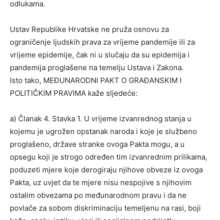
odlukama.
Ustav Republike Hrvatske ne pruža osnovu za
ograničenje ljudskih prava za vrijeme pandemije ili za
vrijeme epidemije, čak ni u slučaju da su epidemija i
pandemija proglašene na temelju Ustava i Zakona.
Isto tako, MEĐUNARODNI PAKT O GRAĐANSKIM I
POLITIČKIM PRAVIMA kaže sljedeće:
a) Članak 4. Stavka 1. U vrijeme izvanrednog stanja u
kojemu je ugrožen opstanak naroda i koje je službeno
proglašeno, države stranke ovoga Pakta mogu, a u
opsegu koji je strogo određen tim izvanrednim prilikama,
poduzeti mjere koje derogiraju njihove obveze iz ovoga
Pakta, uz uvjet da te mjere nisu nespojive s njihovim
ostalim obvezama po međunarodnom pravu i da ne
povlače za sobom diskriminaciju temeljenu na rasi, boji