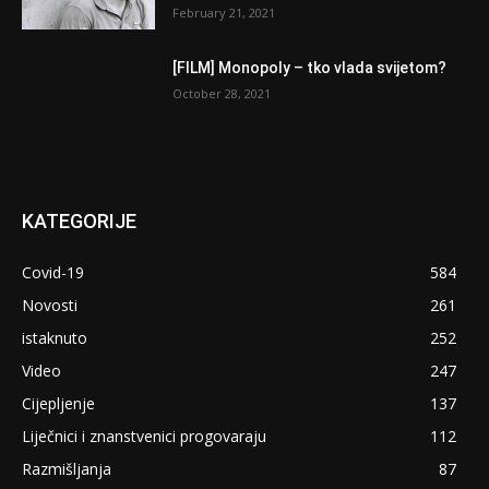
February 21, 2021
[FILM] Monopoly – tko vlada svijetom?
October 28, 2021
KATEGORIJE
Covid-19
584
Novosti
261
istaknuto
252
Video
247
Cijepljenje
137
Liječnici i znanstvenici progovaraju
112
Razmišljanja
87