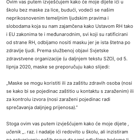
Ovim vas putem izvješćujem kako će moje dijete ići u
školu bez maske za lice, budući, vodeći se našim
neprikosnovenim temeljnim ljudskim pravima i
slobodama koja su nam zajamčena kako Ustavom RH tako
i EU zakonima te i međunarodnim, svi koji su ratificirani
od strane RH, odbijamo nositi masku jer je ista štetna po
zdravlje ljudi. Prema službenoj objavi Svjetske
zdravstvene organizacije (u daljnjem tekstu SZO), od 5.
lipnja 2020, maske se preporučuju kako slijedi:
„Maske se mogu koristiti ili za zaštitu zdravih osoba (nosi
se kako bi se pojedinac zaštitio u kontaktu s zaraženim) ili
za kontrolu izvora (nosi zaraženi pojedinac radi
sprečavanja daljnjeg prijenosa).”
Stoga ovim vas putem izvješćujem kako će moje dijete
,
učenik _
. raz. i nadalje ići redovito u školu, ali inzistiram
na ostvarivanju naših prava da sami odlučimo hoćemo li