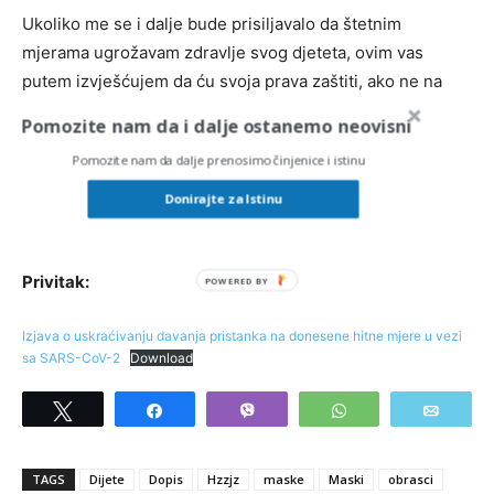
Ukoliko me se i dalje bude prisiljavalo da štetnim
mjerama ugrožavam zdravlje svog djeteta, ovim vas
putem izvješćujem da ću svoja prava zaštiti, ako ne na
domaćim, onda sigurno na međunarodnim sudovima.
Pomozite nam da i dalje ostanemo neovisni
Pomozite nam da dalje prenosimo činjenice i istinu
Sa štovanjem,
Donirajte za Istinu
Ime i prezime roditelja:
Privitak:
Izjava o uskraćivanju davanja pristanka na donesene hitne mjere u vezi
sa SARS-CoV-2
Download
Tweet
Share
Vibe
WhatsApp
Email
TAGS
Dijete
Dopis
Hzzjz
maske
Maski
obrasci