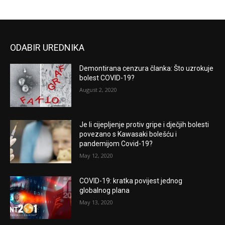
ODABIR UREDNIKA
Demontirana cenzura članka: Što uzrokuje
bolest COVID-19?
August 2, 2020
Je li cijepljenje protiv gripe i dječjih bolesti
povezano s Kawasaki bolešću i
pandemijom Covid-19?
May 12, 2020
COVID-19: kratka povijest jednog
globalnog plana
May 13, 2020