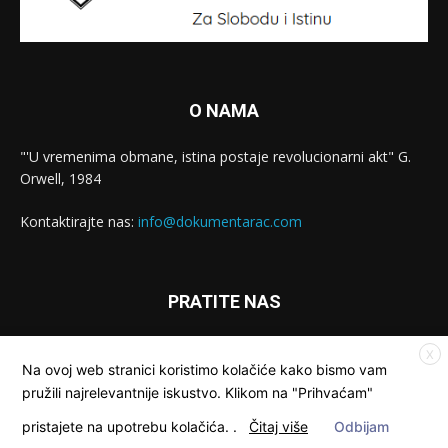
O NAMA
"'U vremenima obmane, istina postaje revolucionarni akt" G.
Orwell, 1984
Kontaktirajte nas:
info@dokumentarac.com
PRATITE NAS
X
Na ovoj web stranici koristimo kolačiće kako bismo vam
pružili najrelevantnije iskustvo. Klikom na "Prihvaćam"
pristajete na upotrebu kolačića.
.
Čitaj više
Odbijam