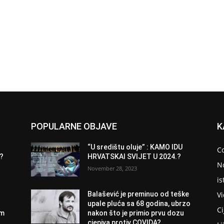
POPULARNE OBJAVE
K
“U središtu oluje” : KAMO IDU
C
9?
HRVATSKAI SVIJET U 2024.?
N
November 28, 2023
is
V
Balašević je preminuo od teške
upale pluća sa 68 godina, ubrzo
Ci
om
nakon što je primio prvu dozu
cjepiva protiv COVIDA?