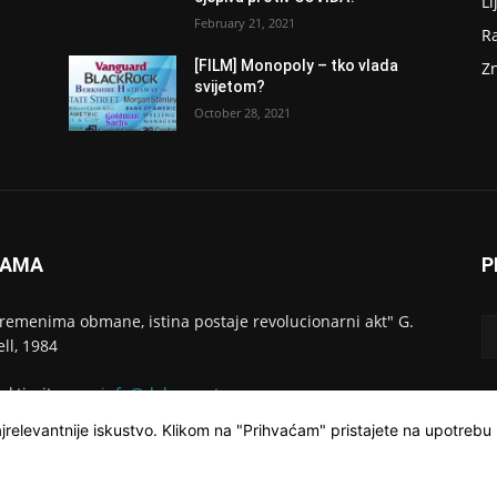
Li
February 21, 2021
R
[FILM] Monopoly – tko vlada
Z
svijetom?
October 28, 2021
NAMA
P
vremenima obmane, istina postaje revolucionarni akt" G.
ll, 1984
aktirajte nas:
info@dokumentarac.com
jrelevantnije iskustvo. Klikom na "Prihvaćam" pristajete na upotrebu