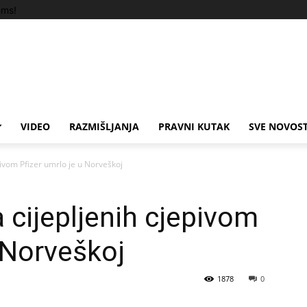
ems!
VIDEO
RAZMIŠLJANJA
PRAVNI KUTAK
SVE NOVOST
pivom Pfizer umrlo je u Norveškoj
 cijepljenih cjepivom
 Norveškoj
1878
0