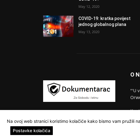
May 12, 2020
COVID-19: kratka povijest
jednog globalnog plana
May 13, 2020
O 
"'U 
Orwe
Kont
Na ovoj web stranici koristimo kolačiće kako bismo vam pružili na
Postavke kolačića
© Dokumentarac || Sva prava pridržana.