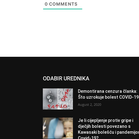
0
COMMENTS
ODABIR UREDNIKA
Demontirana cenzura članka:
Što uzrokuje bolest COVID-1
August 2, 2020
Je li cijepljenje protiv gripe i
dječjih bolesti povezano s
Kawasaki bolešću i pandemij
Covid-19?