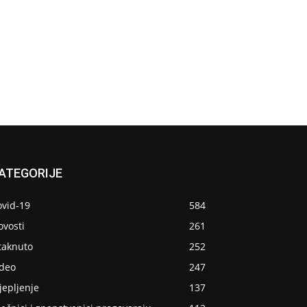
ATEGORIJE
ovid-19
584
ovosti
261
taknuto
252
ideo
247
jepljenje
137