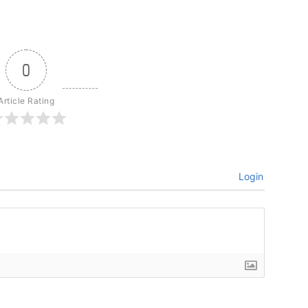
0
Article Rating
Login