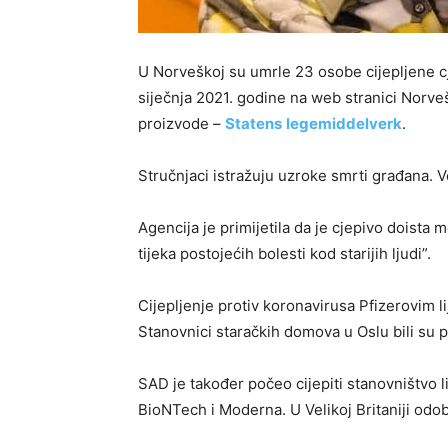
U Norveškoj su umrle 23 osobe cijepljene cj
siječnja 2021. godine na web stranici Norve
proizvode –
Statens
legemiddelverk
.
Stručnjaci istražuju uzroke smrti građana. V
Agencija je primijetila da je cjepivo doista 
tijeka postojećih bolesti kod starijih ljudi”.
Cijepljenje protiv koronavirusa Pfizerovim l
Stanovnici staračkih domova u Oslu bili su prv
SAD je također počeo cijepiti stanovništvo l
BioNTech i Moderna. U Velikoj Britaniji odo