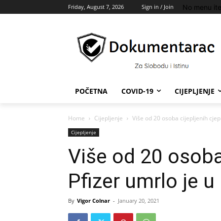
No menu it
Friday, August 7, 2026
Sign in / Join
POČETNA
COVID-19
CIJEPLJENJE
Home
Cijepljenje
Više od 20 osoba cijepljenih cje
Cijepljenje
Više od 20 osoba
Pfizer umrlo je u
By
Vigor Colnar
-
January 20, 2021