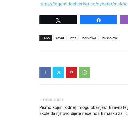
https://legemiddelverket.no/nyheter/meldte
Tweet
Share
TAGS
covid
hzjz
norveška
nuspojave
Previous article
Pismo kojim roditelji mogu obavijestiti ravnatel
škole da njihovo dijete neće nositi masku za li