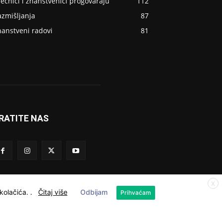
ječnici i znanstvenici progovaraju
112
azmišljanja
87
nanstveni radovi
81
RATITE NAS
X
 kolačića.
.
Čitaj više
Odbijam
Prihvaćam
Kolačići
Privatnost
Kontakt
O nama