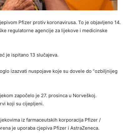
epivom Pfizer protiv koronavirusa. To je objavljeno 14.
ške regulatorne agencije za lijekove i medicinske
eć je ispitano 13 slučajeva.
moglo izazvati nuspojave koje su dovele do “ozbiljnijeg
ijekom započelo je 27. prosinca u Norveškoj.
i koji su cijepljeni.
ijekovima iz farmaceutskih korporacija Pfizer /
brena je uporaba cjepiva Pfizer i AstraZeneca.