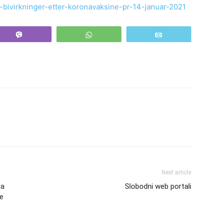
-bivirkninger-etter-koronavaksine-pr-14-januar-2021
Vibe
WhatsApp
Email
Next article
ja
Slobodni web portali
ce