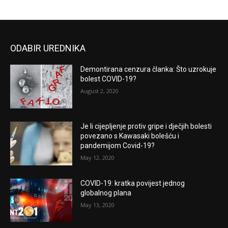
ODABIR UREDNIKA
Demontirana cenzura članka: Što uzrokuje
bolest COVID-19?
August 2, 2020
Je li cijepljenje protiv gripe i dječjih bolesti
povezano s Kawasaki bolešću i
pandemijom Covid-19?
May 12, 2020
COVID-19: kratka povijest jednog
globalnog plana
May 13, 2020