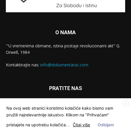
O NAMA
"'U vremenima obmane, istina postaje revolucionarni akt" G.
Orwell, 1984
Kontaktirajte nas:
info@dokumentarac.com
PRATITE NAS
X
Na ovoj web stranici koristimo kolačiće kako bismo vam
pružili najrelevantnije iskustvo. Klikom na "Prihvaćam"
pristajete na upotrebu kolačića.
.
Čitaj više
Odbijam