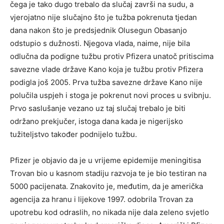
čega je tako dugo trebalo da slučaj završi na sudu, a
vjerojatno nije slučajno što je tužba pokrenuta tjedan
dana nakon što je predsjednik Olusegun Obasanjo
odstupio s dužnosti. Njegova vlada, naime, nije bila
odlučna da podigne tužbu protiv Pfizera unatoč pritiscima
savezne vlade države Kano koja je tužbu protiv Pfizera
podigla još 2005. Prva tužba savezne države Kano nije
polučila uspjeh i stoga je pokrenut novi proces u svibnju.
Prvo saslušanje vezano uz taj slučaj trebalo je biti
održano prekjučer, istoga dana kada je nigerijsko
tužiteljstvo također podnijelo tužbu.
Pfizer je objavio da je u vrijeme epidemije meningitisa
Trovan bio u kasnom stadiju razvoja te je bio testiran na
5000 pacijenata. Znakovito je, međutim, da je američka
agencija za hranu i lijekove 1997. odobrila Trovan za
upotrebu kod odraslih, no nikada nije dala zeleno svjetlo