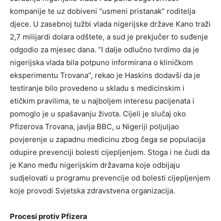
kompanije te uz dobiveni “usmeni pristanak” roditelja
djece. U zasebnoj tužbi vlada nigerijske države Kano traži
2,7 milijardi dolara odštete, a sud je prekjučer to suđenje
odgodio za mjesec dana. “I dalje odlučno tvrdimo da je
nigerijska vlada bila potpuno informirana o kliničkom
eksperimentu Trovana”, rekao je Haskins dodavši da je
testiranje bilo provedeno u skladu s medicinskim i
etičkim pravilima, te u najboljem interesu pacijenata i
pomoglo je u spašavanju života. Cijeli je slučaj oko
Pfizerova Trovana, javlja BBC, u Nigeriji poljuljao
povjerenje u zapadnu medicinu zbog čega se populacija
odupire prevenciji bolesti cijepljenjem. Stoga i ne čudi da
je Kano među nigerijskim državama koje odbijaju
sudjelovati u programu prevencije od bolesti cijepljenjem
koje provodi Svjetska zdravstvena organizacija.
Procesi protiv Pfizera