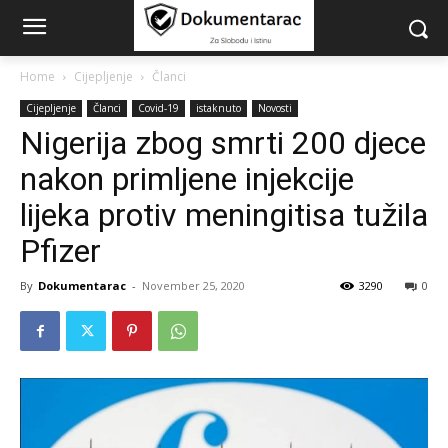
Home
Cijepljenje
Članci
Cijepljenje
Članci
Covid-19
istaknuto
Novosti
Nigerija zbog smrti 200 djece
nakon primljene injekcije
lijeka protiv meningitisa tužila
Pfizer
By
Dokumentarac
-
November 25, 2020
3290
0