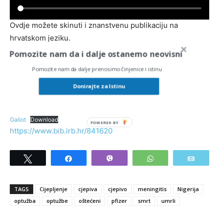
Ovdje možete skinuti i znanstvenu publikaciju na
hrvatskom jeziku.
Pomozite nam da i dalje ostanemo neovisni
Eksperimenti na ljudima kao zločin protiv čovječnosti : Od
Pomozite nam da dalje prenosimo činjenice i istinu
Nürnberškog Medicinskog suđenja do predmeta Pfizer
Donirajte za Istinu
Eksperimenti na ljudima kao zločin protiv čovječnosti : Od Nürnberškog
Medicinskog suđenja do predmeta Pfizer – Roksandic – Vidlicka –
Galiot
Download
https://www.bib.irb.hr/841620
Tweet
Share
Vibe
WhatsApp
Email
TAGS
Cijepljenje
cjepiva
cjepivo
meningitis
Nigerija
optužba
optužbe
oštećeni
pfizer
smrt
umrli