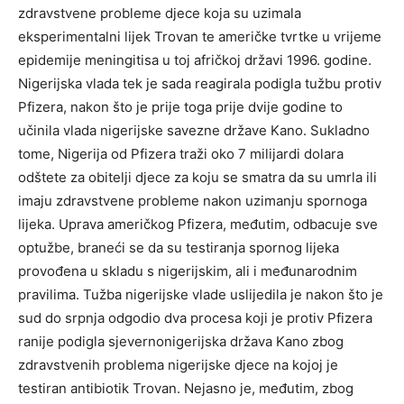
zdravstvene probleme djece koja su uzimala
eksperimentalni lijek Trovan te američke tvrtke u vrijeme
epidemije meningitisa u toj afričkoj državi 1996. godine.
Nigerijska vlada tek je sada reagirala podigla tužbu protiv
Pfizera, nakon što je prije toga prije dvije godine to
učinila vlada nigerijske savezne države Kano. Sukladno
tome, Nigerija od Pfizera traži oko 7 milijardi dolara
odštete za obitelji djece za koju se smatra da su umrla ili
imaju zdravstvene probleme nakon uzimanju spornoga
lijeka. Uprava američkog Pfizera, međutim, odbacuje sve
optužbe, braneći se da su testiranja spornog lijeka
provođena u skladu s nigerijskim, ali i međunarodnim
pravilima. Tužba nigerijske vlade uslijedila je nakon što je
sud do srpnja odgodio dva procesa koji je protiv Pfizera
ranije podigla sjevernonigerijska država Kano zbog
zdravstvenih problema nigerijske djece na kojoj je
testiran antibiotik Trovan. Nejasno je, međutim, zbog