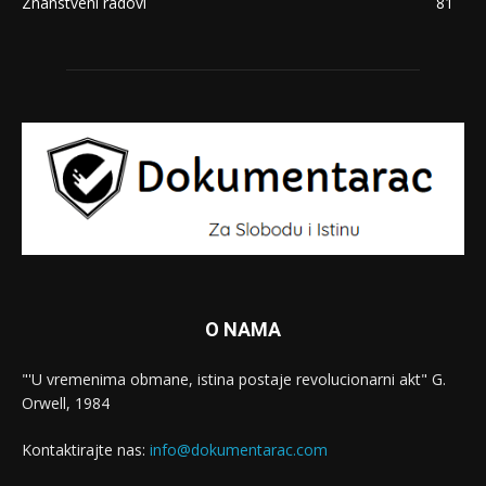
Znanstveni radovi
81
O NAMA
"'U vremenima obmane, istina postaje revolucionarni akt" G.
Orwell, 1984
Kontaktirajte nas:
info@dokumentarac.com