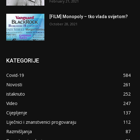
February 21, 2021
[FILM] Monopoly – tko vlada svijetom?
October 28, 2021
KATEGORIJE
Covid-19
584
Novosti
261
istaknuto
252
Video
247
Cijepljenje
137
Liječnici i znanstvenici progovaraju
112
Razmišljanja
87