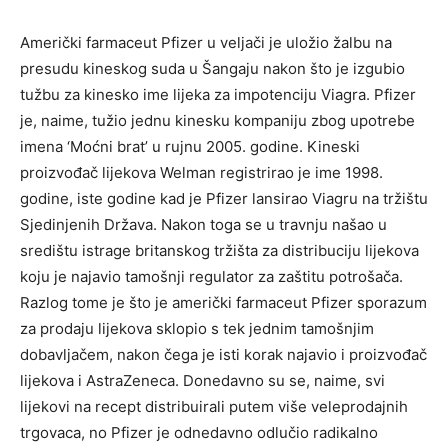
Američki farmaceut Pfizer u veljači je uložio žalbu na
presudu kineskog suda u Šangaju nakon što je izgubio
tužbu za kinesko ime lijeka za impotenciju Viagra. Pfizer
je, naime, tužio jednu kinesku kompaniju zbog upotrebe
imena ‘Moćni brat’ u rujnu 2005. godine. Kineski
proizvođač lijekova Welman registrirao je ime 1998.
godine, iste godine kad je Pfizer lansirao Viagru na tržištu
Sjedinjenih Država. Nakon toga se u travnju našao u
središtu istrage britanskog tržišta za distribuciju lijekova
koju je najavio tamošnji regulator za zaštitu potrošača.
Razlog tome je što je američki farmaceut Pfizer sporazum
za prodaju lijekova sklopio s tek jednim tamošnjim
dobavljačem, nakon čega je isti korak najavio i proizvođač
lijekova i AstraZeneca. Donedavno su se, naime, svi
lijekovi na recept distribuirali putem više veleprodajnih
trgovaca, no Pfizer je odnedavno odlučio radikalno