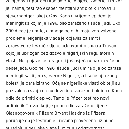
za njegovu upotrebu kod američke djece. Američki Pfizer
je, naime, testirao eksperimentalni antibiotik Trovan u
sjevernonigerijskoj državi Kano u vrijeme epidemije
meningitisa kojim je 1996. bilo zaraženo tisuće ljudi. Oko
200 djece je umrlo, a mnoga od njih imaju zdravstvene
probleme. Nigerijska vlada je objavila za smrt i
zdravstvene teškoće djece odgovornim smatra Trovan
kojoj je ubrizgan bez dozvole nigerijskih regulatornih
vlasti. Nuspojave se u Nigeriji još osjećaju nakon više od
desetljeća. Godine 1996. tisuće ljudi umiralo je od zaraze
meningitisa diljem sjeverne Nigerije, a tisuće njih zbog
bolesti je paralizirano. Očajne nigerijske vlasti obitelji su
pozivale da svoju djecu dovedu u zaraznu bolnicu u Kano
gdje će primiti cjepivo. Tamo je Pfizer testirao novi
antibiotik Trovan koji je primio dio zaražene djece.
Glasnogovornik Pfizera Bryant Haskins iz Pfizera
poručuje da je testiranje Trovana provedeno uz puno
suradnju nigerijske vlade i uz punu odgovornost