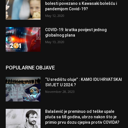
bolesti povezano s Kawasaki bolešću i
pandemijom Covid-19?
May 12, 2020
COVID-19: kratka povijest jednog
globalnog plana
May 13, 2020
POPULARNE OBJAVE
“U središtu oluje” : KAMO IDU HRVATSKAI
SVIJET U 2024.?
November 28, 2023
Balašević je preminuo od teške upale
pluća sa 68 godina, ubrzo nakon što je
primio prvu dozu cjepiva protiv COVIDA?