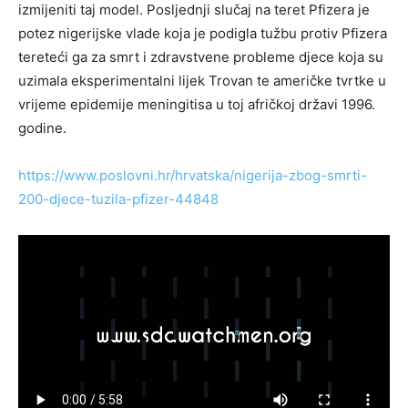
izmijeniti taj model. Posljednji slučaj na teret Pfizera je
potez nigerijske vlade koja je podigla tužbu protiv Pfizera
tereteći ga za smrt i zdravstvene probleme djece koja su
uzimala eksperimentalni lijek Trovan te američke tvrtke u
vrijeme epidemije meningitisa u toj afričkoj državi 1996.
godine.
https://www.poslovni.hr/hrvatska/nigerija-zbog-smrti-
200-djece-tuzila-pfizer-44848