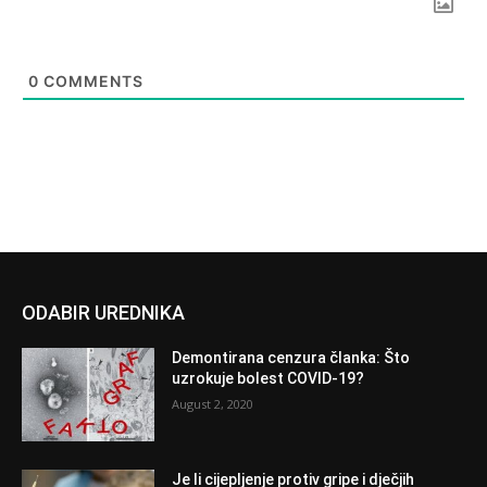
0
COMMENTS
ODABIR UREDNIKA
Demontirana cenzura članka: Što
uzrokuje bolest COVID-19?
August 2, 2020
Je li cijepljenje protiv gripe i dječjih