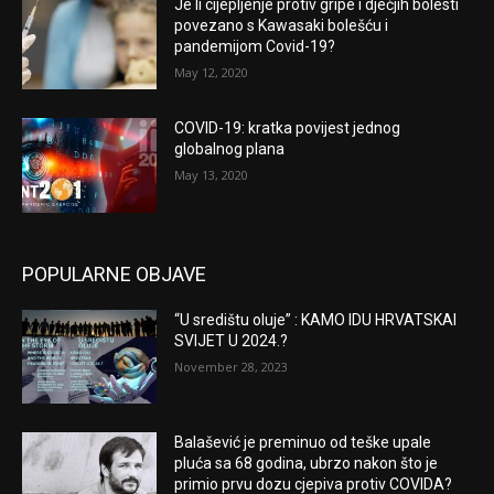
Je li cijepljenje protiv gripe i dječjih bolesti
povezano s Kawasaki bolešću i
pandemijom Covid-19?
May 12, 2020
COVID-19: kratka povijest jednog
globalnog plana
May 13, 2020
POPULARNE OBJAVE
“U središtu oluje” : KAMO IDU HRVATSKAI
SVIJET U 2024.?
November 28, 2023
Balašević je preminuo od teške upale
pluća sa 68 godina, ubrzo nakon što je
primio prvu dozu cjepiva protiv COVIDA?