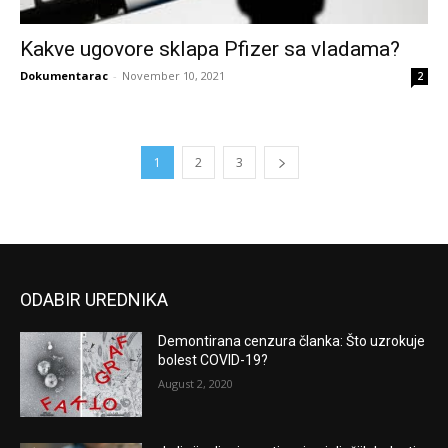
Kakve ugovore sklapa Pfizer sa vladama?
Dokumentarac
-
November 10, 2021
2
1
2
3
ODABIR UREDNIKA
Demontirana cenzura članka: Što uzrokuje
bolest COVID-19?
August 2, 2020