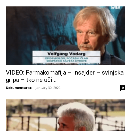
VIDEO: Farmakomafija – Insajder – svinjska
gripa – tko ne uči...
Dokumentarac
-
January 30, 2022
0