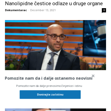
Nanolipidne čestice odlaze u druge organe
Dokumentarac
-
December 13, 2021
0
Većina Amerikanaca su “antivakseri” – pita
Pomozite nam da i dalje ostanemo neovisni
se Aaron Siri?
Pomozite nam da dalje prenosimo činjenice i istinu
Dokumentarac
-
November 28, 2021
0
Donirajte za Istinu