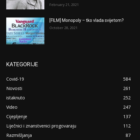
February 21, 2021
[FILM] Monopoly – tko vlada svijetom?
October 28, 2021
KATEGORIJE
Covid-19
584
Novosti
261
istaknuto
252
Video
247
Cijepljenje
137
Liječnici i znanstvenici progovaraju
112
Razmišljanja
87