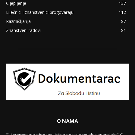
Cijepljenje
137
Liječnici i znanstvenici progovaraju
112
Razmišljanja
87
Znanstveni radovi
81
O NAMA
"'U vremenima obmane, istina postaje revolucionarni akt" G.