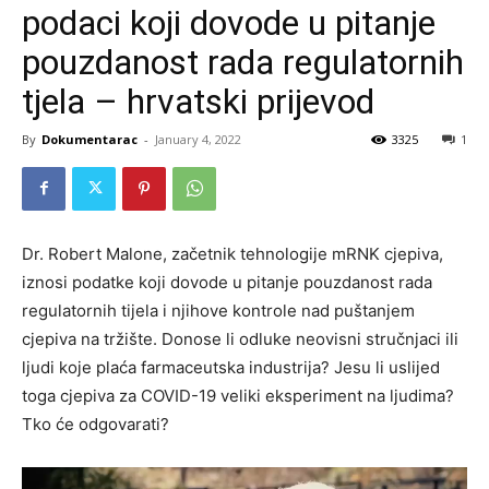
podaci koji dovode u pitanje
pouzdanost rada regulatornih
tjela – hrvatski prijevod
By
Dokumentarac
-
January 4, 2022
3325
1
Dr. Robert Malone, začetnik tehnologije mRNK cjepiva,
iznosi podatke koji dovode u pitanje pouzdanost rada
regulatornih tijela i njihove kontrole nad puštanjem
cjepiva na tržište. Donose li odluke neovisni stručnjaci ili
ljudi koje plaća farmaceutska industrija? Jesu li uslijed
toga cjepiva za COVID-19 veliki eksperiment na ljudima?
Tko će odgovarati?