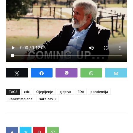
Tweet
Share
Vibe
WhatsApp
Email
TAGS
cdc
Cijepljenje
cjepivo
FDA
pandemija
Robert Malone
sars-cov-2