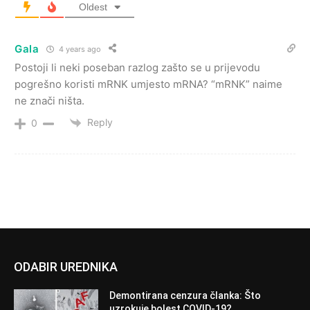
Oldest
Gala
4 years ago
Postoji li neki poseban razlog zašto se u prijevodu
pogrešno koristi mRNK umjesto mRNA? “mRNK” naime
ne znači ništa.
Reply
0
ODABIR UREDNIKA
Demontirana cenzura članka: Što
uzrokuje bolest COVID-19?