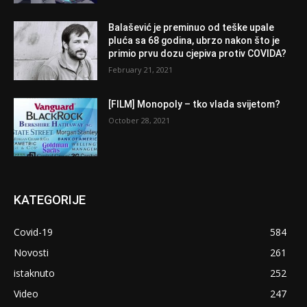
Balašević je preminuo od teške upale
pluća sa 68 godina, ubrzo nakon što je
primio prvu dozu cjepiva protiv COVIDA?
February 21, 2021
[FILM] Monopoly – tko vlada svijetom?
October 28, 2021
KATEGORIJE
Covid-19
584
Novosti
261
istaknuto
252
Video
247