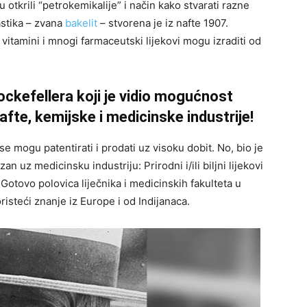
otkrili “petrokemikalije” i način kako stvarati razne
lastika – zvana
bakelit
– stvorena je iz nafte 1907.
i vitamini i mnogi farmaceutski lijekovi mogu izraditi od
 Rockefellera koji je vidio mogućnost
fte, kemijske i medicinske industrije!
se mogu patentirati i prodati uz visoku dobit. No, bio je
uz medicinsku industriju: Prirodni i/ili biljni lijekovi
. Gotovo polovica liječnika i medicinskih fakulteta u
risteći znanje iz Europe i od Indijanaca.