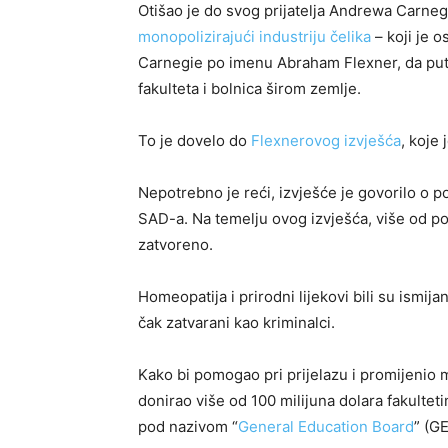
Otišao je do svog prijatelja Andrewa Carnegi
monopolizirajući industriju čelika
– koji je o
Carnegie po imenu Abraham Flexner, da putuj
fakulteta i bolnica širom zemlje.
To je dovelo do
Flexnerovog izvješća
, koje
Nepotrebno je reći, izvješće je govorilo o po
SAD-a. Na temelju ovog izvješća, više od po
zatvoreno.
Homeopatija i prirodni lijekovi bili su ismijani
čak zatvarani kao kriminalci.
Kako bi pomogao pri prijelazu i promijenio m
donirao više od 100 milijuna dolara fakultet
pod nazivom “
General Education Board
” (GE