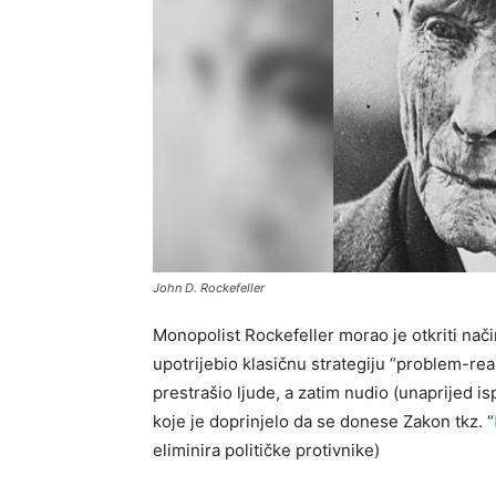
John D. Rockefeller
Monopolist Rockefeller morao je otkriti nači
upotrijebio klasičnu strategiju “problem-reak
prestrašio ljude, a zatim nudio (unaprijed i
koje je doprinjelo da se donese Zakon tkz. “
eliminira političke protivnike)