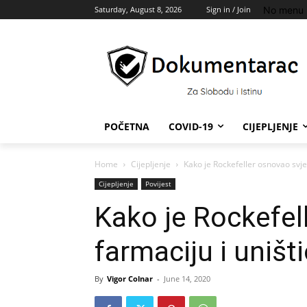
No menu 
Saturday, August 8, 2026
Sign in / Join
POČETNA
COVID-19
CIJEPLJENJE
Home
Cijepljenje
Kako je Rockefeller osnovao svjet
Cijepljenje
Povijest
Kako je Rockefel
farmaciju i uništ
By
Vigor Colnar
-
June 14, 2020