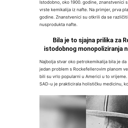
Istodobno, oko 1900. godine, znanstvenici su 
vrste kemikalija iz nafte. Na primjer, prva p
godine. Znanstvenici su otkrili da se različit
nusprodukta nafte.
Bila je to sjajna prilika za
istodobnog monopoliziranja na
Najbolja stvar oko petrokemikalija bila je da 
jedan problem s Rockefellerovim planom vezan 
bili su vrlo popularni u Americi u to vrijeme
SAD-u je prakticirala holističku medicinu, ko