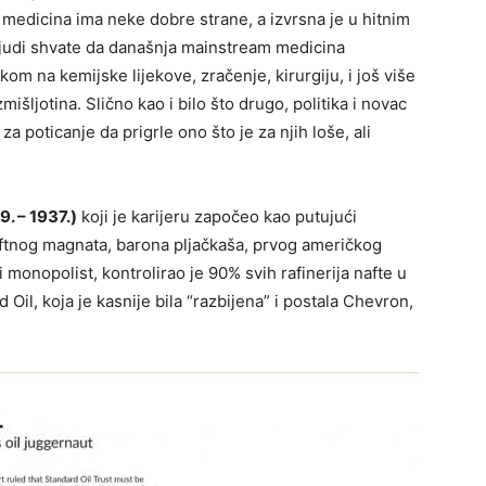
 medicina ima neke dobre strane, a izvrsna je u hitnim
 ljudi shvate da današnja mainstream medicina
kom na kemijske lijekove, zračenje, kirurgiju, i još više
išljotina. Slično kao i bilo što drugo, politika i novac
za poticanje da prigrle ono što je za njih loše, ali
. – 1937.)
koji je karijeru započeo kao putujući
aftnog magnata, barona pljačkaša, prvog američkog
i monopolist, kontrolirao je 90% svih rafinerija nafte u
il, koja je kasnije bila “razbijena” i postala Chevron,