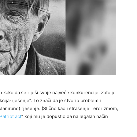
n kako da se riješi svoje najveće konkurencije. Zato je
cija-rješenje”. To znači da je stvorio problem i
splanirano) rješenje. (Slično kao i strašenje Terorizmom,
Patriot act
” koji mu je dopustio da na legalan način