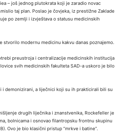
ea – još jednog plutokrata koji je zaradio novac
smislio taj plan. Poslao je čovjeka, iz prestižne Zaklade
e po zemlji i izvještava o statusu medicinskih
 je stvorilo modernu medicinu kakvu danas poznajemo.
trebi preustroja i centralizacije medicinskih institucija
lovice svih medicinskih fakulteta SAD-a uskoro je bilo
 i demonizirani, a liječnici koji su ih prakticirali bili su
išljenje drugih liječnika i znanstvenika, Rockefeller je
ima, bolnicama i osnovao filantropsku frontnu skupinu
B). Ovo je bio klasični pristup “mrkve i batine”.