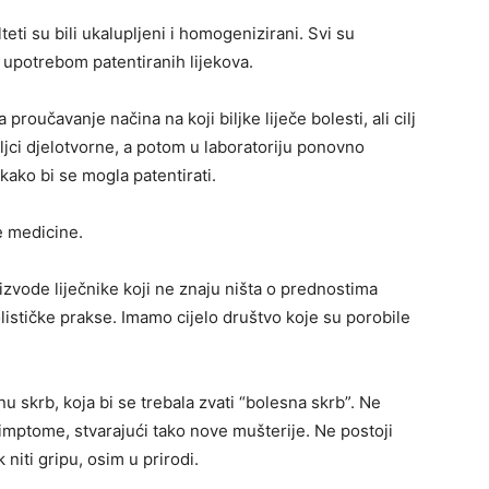
eti su bili ukalupljeni i homogenizirani. Svi su
la upotrebom patentiranih lijekova.
roučavanje načina na koji biljke liječe bolesti, ali cilj
biljci djelotvorne, a potom u laboratoriju ponovno
– kako bi se mogla patentirati.
e medicine.
oizvode liječnike koji ne znaju ništa o prednostima
 holističke prakse. Imamo cijelo društvo koje su porobile
 skrb, koja bi se trebala zvati “bolesna skrb”. Ne
imptome, stvarajući tako nove mušterije. Ne postoji
 niti gripu, osim u prirodi.