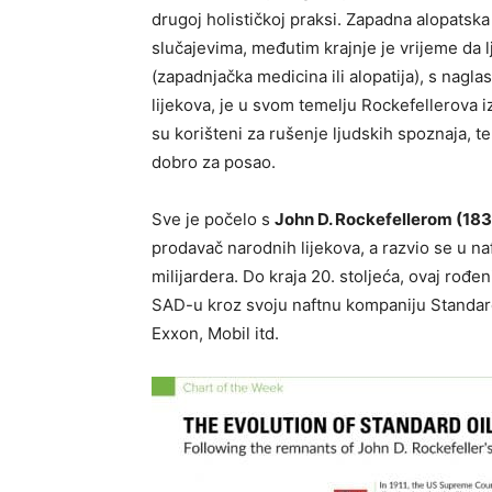
drugoj holističkoj praksi. Zapadna alopatska
slučajevima, međutim krajnje je vrijeme da
(zapadnjačka medicina ili alopatija), s naglas
lijekova, je u svom temelju Rockefellerova izm
su korišteni za rušenje ljudskih spoznaja, te 
dobro za posao.
Sve je počelo s
John D. Rockefellerom (1839
prodavač narodnih lijekova, a razvio se u n
milijardera. Do kraja 20. stoljeća, ovaj rođen
SAD-u kroz svoju naftnu kompaniju Standard O
Exxon, Mobil itd.