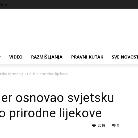
items!
VIDEO
RAZMIŠLJANJA
PRAVNI KUTAK
SVE NOVOST
sku farmaciju i uništio prirodne lijekove
ler osnovao svjetsku
io prirodne lijekove
8318
0