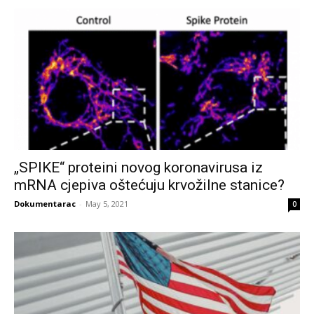
„SPIKE“ proteini novog koronavirusa iz
mRNA cjepiva oštećuju krvožilne stanice?
Dokumentarac
-
May 5, 2021
0