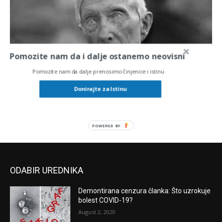
Pomozite nam da i dalje ostanemo neovisni
Pomozite nam da dalje prenosimo činjenice i istinu
Kako je Rockefeller osnovao svjetsku
Donirajte za Istinu
farmaciju i uništio prirodne lijekove
Vigor Colnar
-
June 14, 2020
0
POWERED BY
ODABIR UREDNIKA
Demontirana cenzura članka: Što uzrokuje
bolest COVID-19?
August 2, 2020