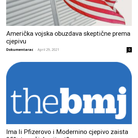
Američka vojska obuzdava skeptične prema
cjepivu
Dokumentarac
-
April 29, 2021
0
Ima li Pfizerovo i Modernino cjepivo zaista