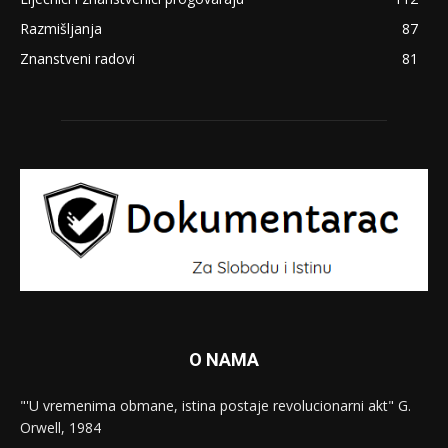
Razmišljanja
87
Znanstveni radovi
81
O NAMA
"'U vremenima obmane, istina postaje revolucionarni akt" G.
Orwell, 1984