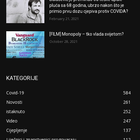
pluća sa 68 godina, ubrzo nakon što je
primio prvu dozu cjepiva protiv COVIDA?
February 21, 2021
[FILM] Monopoly – tko vlada svijetom?
October 28, 2021
KATEGORIJE
Covid-19
584
Novosti
261
istaknuto
252
Video
247
Cijepljenje
137
Liječnici i znanstvenici progovaraju
112