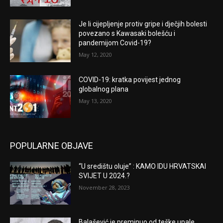
Je li cijepljenje protiv gripe i dječjih bolesti
povezano s Kawasaki bolešću i
pandemijom Covid-19?
May 12, 2020
COVID-19: kratka povijest jednog
globalnog plana
May 13, 2020
POPULARNE OBJAVE
“U središtu oluje” : KAMO IDU HRVATSKAI
SVIJET U 2024.?
November 28, 2023
Balašević je preminuo od teške upale