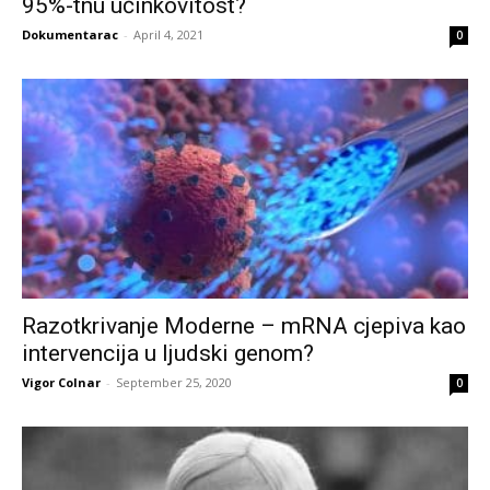
95%-tnu učinkovitost?
Dokumentarac
-
April 4, 2021
0
Razotkrivanje Moderne – mRNA cjepiva kao
intervencija u ljudski genom?
Vigor Colnar
-
September 25, 2020
0