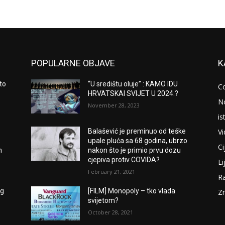
POPULARNE OBJAVE
K
to
“U središtu oluje” : KAMO IDU
C
HRVATSKAI SVIJET U 2024.?
N
November 28, 2023
is
V
Balašević je preminuo od teške
upale pluća sa 68 godina, ubrzo
Ci
m
nakon što je primio prvu dozu
cjepiva protiv COVIDA?
Li
February 21, 2021
Ra
og
[FILM] Monopoly – tko vlada
Zn
svijetom?
October 28, 2021