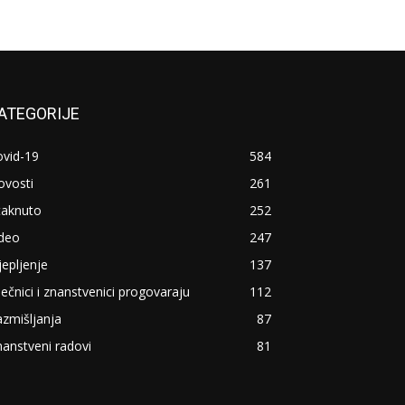
ATEGORIJE
ovid-19
584
ovosti
261
taknuto
252
ideo
247
jepljenje
137
ječnici i znanstvenici progovaraju
112
zmišljanja
87
anstveni radovi
81