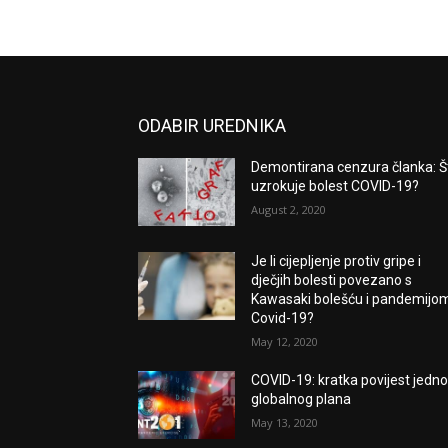
ODABIR UREDNIKA
Demontirana cenzura članka: Š
uzrokuje bolest COVID-19?
August 2, 2020
Je li cijepljenje protiv gripe i
dječjih bolesti povezano s
Kawasaki bolešću i pandemijo
Covid-19?
May 12, 2020
COVID-19: kratka povijest jedn
globalnog plana
May 13, 2020