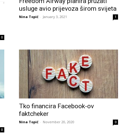
Freedom Airway planira pružati
usluge avio prijevoza širom svijeta
Nina Topić
-
January 3, 2021
1
0
Tko financira Facebook-ov
faktcheker
Nina Topić
-
November 20, 2020
0
0