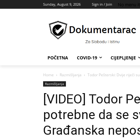
No menu i
Sunday, August 9, 2026
Sign in / Join
POČETNA
COVID-19
CIJEPLJENJE
Home
Razmišljanja
Todor Pešterski: Dvije riječi s
Razmišljanja
[VIDEO] Todor Peš
potrebne da se 
Građanska nepos