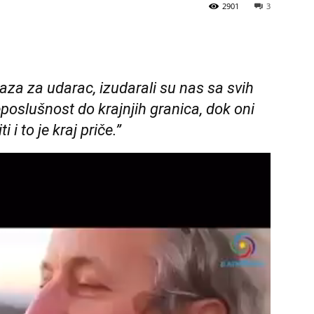
2901
3
za za udarac, izudarali su nas sa svih
oslušnost do krajnjih granica, dok oni
i to je kraj priče.”