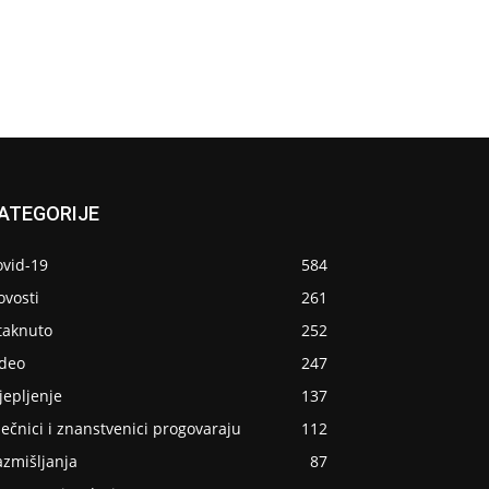
ATEGORIJE
ovid-19
584
ovosti
261
taknuto
252
ideo
247
jepljenje
137
ječnici i znanstvenici progovaraju
112
azmišljanja
87