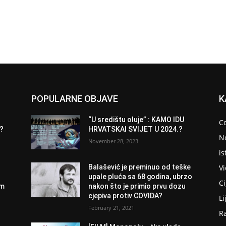
POPULARNE OBJAVE
K
“U središtu oluje” : KAMO IDU
C
9?
HRVATSKAI SVIJET U 2024.?
N
November 28, 2023
is
V
Balašević je preminuo od teške
upale pluća sa 68 godina, ubrzo
Ci
om
nakon što je primio prvu dozu
cjepiva protiv COVIDA?
Li
February 21, 2021
R