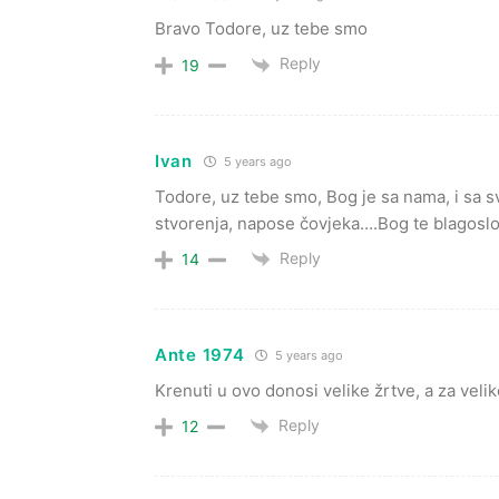
Bravo Todore, uz tebe smo
Reply
19
Ivan
5 years ago
Todore, uz tebe smo, Bog je sa nama, i sa sv
stvorenja, napose čovjeka….Bog te blagoslo
Reply
14
Ante 1974
5 years ago
Krenuti u ovo donosi velike žrtve, a za veli
Reply
12