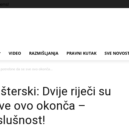
tems!
VIDEO
RAZMIŠLJANJA
PRAVNI KUTAK
SVE NOVOST
u potrebne da se sve ovo okonča...
terski: Dvije riječi su
sve ovo okonča –
lušnost!