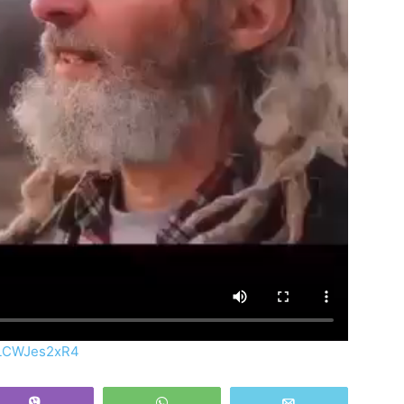
cLCWJes2xR4
Vibe
WhatsApp
Email