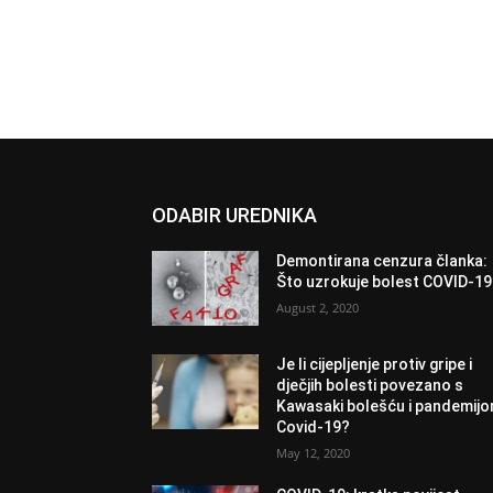
ODABIR UREDNIKA
Demontirana cenzura članka:
Što uzrokuje bolest COVID-1
August 2, 2020
Je li cijepljenje protiv gripe i
dječjih bolesti povezano s
Kawasaki bolešću i pandemij
Covid-19?
May 12, 2020