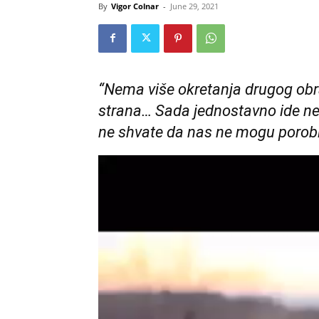
By
Vigor Colnar
-
June 29, 2021
“Nema više okretanja drugog obra
strana… Sada jednostavno ide nep
ne shvate da nas ne mogu porobiti 