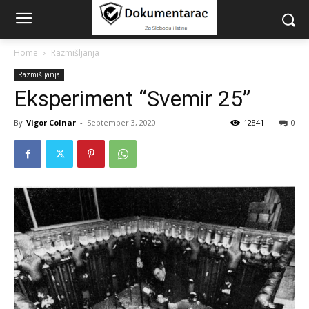
Home
Razmišljanja
Razmišljanja
Eksperiment “Svemir 25”
By
Vigor Colnar
-
September 3, 2020
12841
0