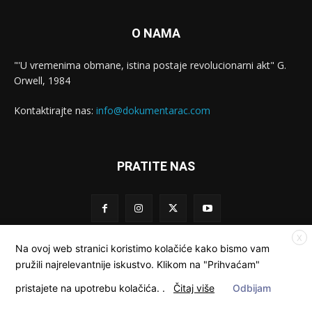
O NAMA
"'U vremenima obmane, istina postaje revolucionarni akt" G.
Orwell, 1984
Kontaktirajte nas:
info@dokumentarac.com
PRATITE NAS
X
Na ovoj web stranici koristimo kolačiće kako bismo vam
pružili najrelevantnije iskustvo. Klikom na "Prihvaćam"
© Dokumentarac || Sva prava pridržana.
pristajete na upotrebu kolačića.
.
Čitaj više
Odbijam
Kolačići
Privatnost
Kontakt
O nama