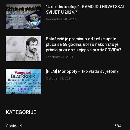
“U središtu oluje” : KAMO IDU HRVATSKAI
SVIJET U 2024.?
November 28, 2023
Balašević je preminuo od teške upale
pluća sa 68 godina, ubrzo nakon što je
primio prvu dozu cjepiva protiv COVIDA?
February 21, 2021
[FILM] Monopoly – tko vlada svijetom?
October 28, 2021
KATEGORIJE
Covid-19
584