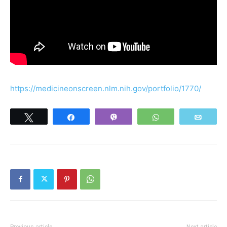
https://medicineonscreen.nlm.nih.gov/portfolio/1770/
Tweet
Share
Vibe
WhatsApp
Email
Previous article
Next article