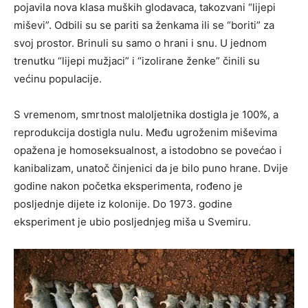
pojavila nova klasa muških glodavaca, takozvani “lijepi
miševi”. Odbili su se pariti sa ženkama ili se “boriti” za
svoj prostor. Brinuli su samo o hrani i snu. U jednom
trenutku “lijepi mužjaci” i “izolirane ženke” činili su
većinu populacije.
S vremenom, smrtnost maloljetnika dostigla je 100%, a
reprodukcija dostigla nulu. Među ugroženim miševima
opažena je homoseksualnost, a istodobno se povećao i
kanibalizam, unatoč činjenici da je bilo puno hrane. Dvije
godine nakon početka eksperimenta, rođeno je
posljednje dijete iz kolonije. Do 1973. godine
eksperiment je ubio posljednjeg miša u Svemiru.