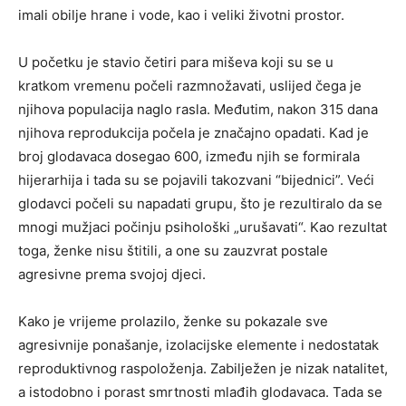
imali obilje hrane i vode, kao i veliki životni prostor.
U početku je stavio četiri para miševa koji su se u
kratkom vremenu počeli razmnožavati, uslijed čega je
njihova populacija naglo rasla. Međutim, nakon 315 dana
njihova reprodukcija počela je značajno opadati. Kad je
broj glodavaca dosegao 600, između njih se formirala
hijerarhija i tada su se pojavili takozvani “bijednici”. Veći
glodavci počeli su napadati grupu, što je rezultiralo da se
mnogi mužjaci počinju psihološki „urušavati“. Kao rezultat
toga, ženke nisu štitili, a one su zauzvrat postale
agresivne prema svojoj djeci.
Kako je vrijeme prolazilo, ženke su pokazale sve
agresivnije ponašanje, izolacijske elemente i nedostatak
reproduktivnog raspoloženja. Zabilježen je nizak natalitet,
a istodobno i porast smrtnosti mlađih glodavaca. Tada se