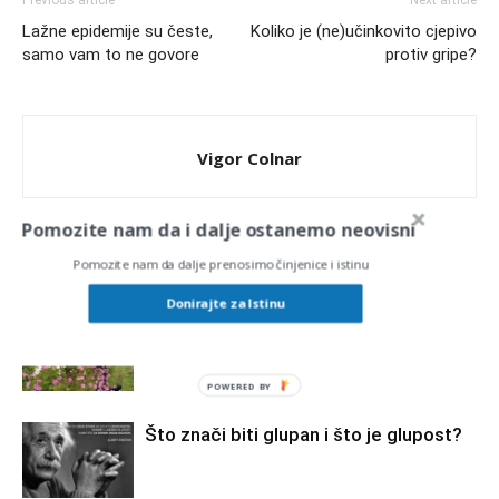
Lažne epidemije su česte,
Koliko je (ne)učinkovito cjepivo
samo vam to ne govore
protiv gripe?
Vigor Colnar
Pomozite nam da i dalje ostanemo neovisni
Pomozite nam da dalje prenosimo činjenice i istinu
RELATED ARTICLES
MORE FROM AUTHOR
Donirajte za Istinu
Sve ide po planu?
POWERED
BY
Što znači biti glupan i što je glupost?