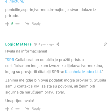
ell/lecture/
penicilin,aspirin,ivermectin-najbolje stvari dolaze iz
prirode.
Reply
5
LogicMatters
4 years ago
Hvala na informacijama!
“
SPR
Collaboration odlučila je pružiti pristup
certificiranom indijskom izvozniku lijekova Ivermektina,
kojeg su provjerili čitatelji SPR-a:
Kachhela Medex Ltd
.
”
Zanima me gdje bih ovaj podatak mogla provjeriti. Stupila
sam u kontakt s KM, zaista su povoljni, ali želim biti
sigurna da naručujem pravu stvar.
Unaprijed hvala!
Reply
0