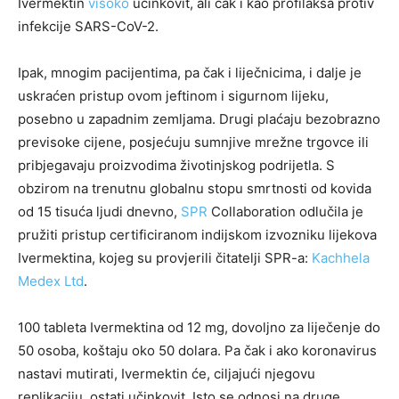
Ivermektin
visoko
učinkovit, ali čak i kao profilaksa protiv
infekcije SARS-CoV-2.
Ipak, mnogim pacijentima, pa čak i liječnicima, i dalje je
uskraćen pristup ovom jeftinom i sigurnom lijeku,
posebno u zapadnim zemljama. Drugi plaćaju bezobrazno
previsoke cijene, posjećuju sumnjive mrežne trgovce ili
pribjegavaju proizvodima životinjskog podrijetla. S
obzirom na trenutnu globalnu stopu smrtnosti od kovida
od 15 tisuća ljudi dnevno,
SPR
Collaboration odlučila je
pružiti pristup certificiranom indijskom izvozniku lijekova
Ivermektina, kojeg su provjerili čitatelji SPR-a:
Kachhela
Medex Ltd
.
100 tableta Ivermektina od 12 mg, dovoljno za liječenje do
50 osoba, koštaju oko 50 dolara. Pa čak i ako koronavirus
nastavi mutirati, Ivermektin će, ciljajući njegovu
replikaciju, ostati učinkovit. Isto se odnosi na druge