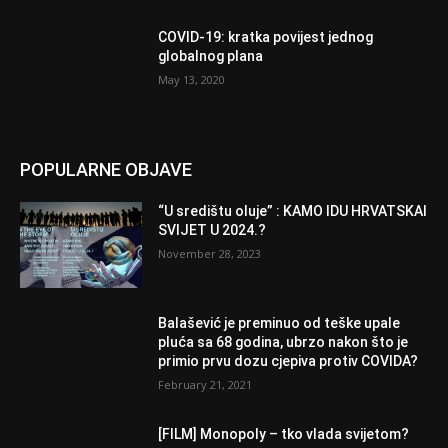
COVID-19: kratka povijest jednog
globalnog plana
May 13, 2020
POPULARNE OBJAVE
“U središtu oluje” : KAMO IDU HRVATSKAI
SVIJET U 2024.?
November 28, 2023
Balašević je preminuo od teške upale
pluća sa 68 godina, ubrzo nakon što je
primio prvu dozu cjepiva protiv COVIDA?
February 21, 2021
[FILM] Monopoly – tko vlada svijetom?