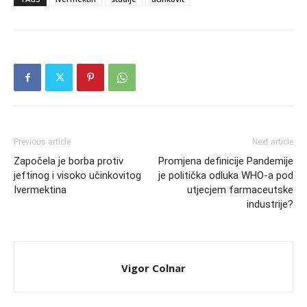
Previous article
Next article
Započela je borba protiv
Promjena definicije Pandemije
jeftinog i visoko učinkovitog
je politička odluka WHO-a pod
Ivermektina
utjecjem farmaceutske
industrije?
Vigor Colnar