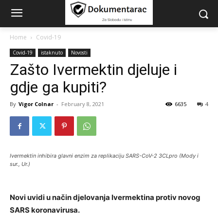
Home
Covid-19
Covid-19
istaknuto
Novosti
Zašto Ivermektin djeluje i
gdje ga kupiti?
By
Vigor Colnar
-
February 8, 2021
6635
4
Ivermektin inhibira glavni enzim za replikaciju SARS-CoV-2 3CLpro (Mody i
sur., Ur.)
Novi uvidi u način djelovanja Ivermektina protiv novog
SARS koronavirusa.