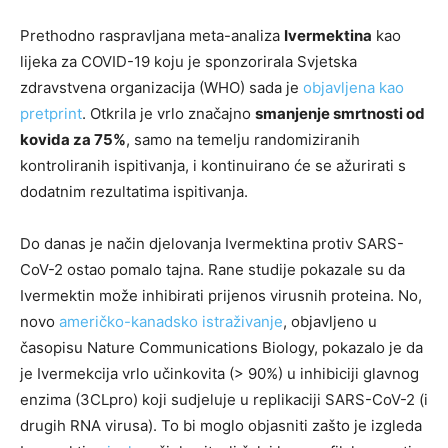
Prethodno raspravljana meta-analiza
Ivermektina
kao
lijeka za COVID-19 koju je sponzorirala Svjetska
zdravstvena organizacija (WHO) sada je
objavljena kao
pretprint
. Otkrila je vrlo značajno
smanjenje smrtnosti od
kovida za 75%
, samo na temelju randomiziranih
kontroliranih ispitivanja, i kontinuirano će se ažurirati s
dodatnim rezultatima ispitivanja.
Do danas je način djelovanja Ivermektina protiv SARS-
CoV-2 ostao pomalo tajna. Rane studije pokazale su da
Ivermektin može inhibirati prijenos virusnih proteina. No,
novo
američko-kanadsko istraživanje
, objavljeno u
časopisu Nature Communications Biology, pokazalo je da
je Ivermekcija vrlo učinkovita (> 90%) u inhibiciji glavnog
enzima (3CLpro) koji sudjeluje u replikaciji SARS-CoV-2 (i
drugih RNA virusa). To bi moglo objasniti zašto je izgleda