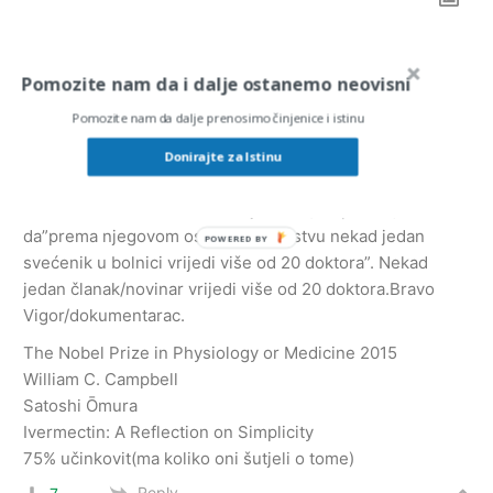
4
COMMENTS
Pomozite nam da i dalje ostanemo neovisni
Oldest
Pomozite nam da dalje prenosimo činjenice i istinu
Donirajte za Istinu
nonwo
5 years ago
Kako se ono bivši ministar Kujundžić(nespretno) izrazio
da”prema njegovom osobnom iskustvu nekad jedan
svećenik u bolnici vrijedi više od 20 doktora”. Nekad
jedan članak/novinar vrijedi više od 20 doktora.Bravo
Vigor/dokumentarac.
The Nobel Prize in Physiology or Medicine 2015
William C. Campbell
Satoshi Ōmura
Ivermectin: A Reflection on Simplicity
75% učinkovit(ma koliko oni šutjeli o tome)
Reply