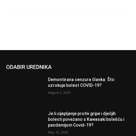
ODABIR UREDNIKA
Demontirana cenzura članka: Što
uzrokuje bolest COVID-19?
August 2, 2020
Je li cijepljenje protiv gripe i dječjih
bolesti povezano s Kawasaki bolešću i
pandemijom Covid-19?
May 12, 2020