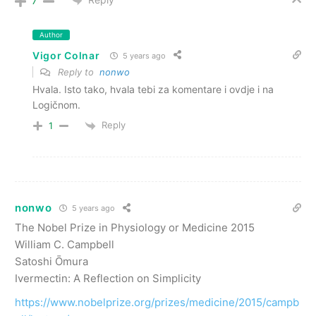
7
Author
Vigor Colnar
5 years ago
Reply to
nonwo
Hvala. Isto tako, hvala tebi za komentare i ovdje i na
Logičnom.
Reply
1
nonwo
5 years ago
The Nobel Prize in Physiology or Medicine 2015
William C. Campbell
Satoshi Ōmura
Ivermectin: A Reflection on Simplicity
https://www.nobelprize.org/prizes/medicine/2015/campb