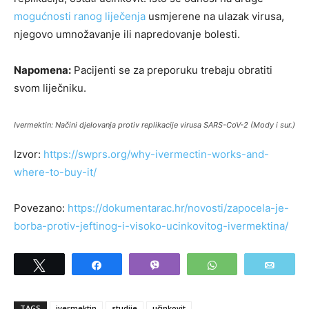
mogućnosti ranog liječenja
usmjerene na ulazak virusa,
njegovo umnožavanje ili napredovanje bolesti.
Napomena:
Pacijenti se za preporuku trebaju obratiti
svom liječniku.
Ivermektin: Načini djelovanja protiv replikacije virusa SARS-CoV-2 (Mody i sur.)
Izvor:
https://swprs.org/why-ivermectin-works-and-
where-to-buy-it/
Povezano:
https://dokumentarac.hr/novosti/zapocela-je-
borba-protiv-jeftinog-i-visoko-ucinkovitog-ivermektina/
Tweet
Share
Vibe
WhatsApp
Email
TAGS
ivermektin
studije
učinkovit