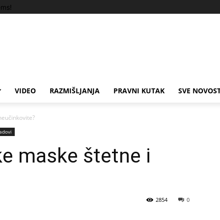
ems!
VIDEO
RAZMIŠLJANJA
PRAVNI KUTAK
SVE NOVOST
neučinkovite?
adovi
ke maske štetne i
2854
0