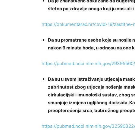
Da je znanstveno dokazano da dugotraj
štetno po zdravlje onoga koji ju nosi ali
https://dokumentarac.hr/covid-19/zastitne-
Da su promatrane osobe koje su nosile
nakon 6 minuta hoda, u odnosu na one ko
https://pubmed.ncbi.nlm.nih.gov/29395560/
Da su u svom istraživanju utjecaja maske
zabrinutost zbog utjecaja nošenja maski 
cirkulacijski i imunološki sustav, zbog 
smanjuje izmjena ugljičnog dioksida. Ka
preopterećenja srca, bubrežnog preopte
https://pubmed.ncbi.nlm.nih.gov/32590322