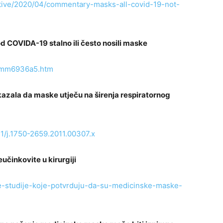
tive/2020/04/commentary-masks-all-covid-19-not-
d COVIDA-19 stalno ili često nosili maske
r/mm6936a5.htm
okazala da maske utječu na širenja respiratornog
111/j.1750-2659.2011.00307.x
činkovite u kirurgiji
ne-studije-koje-potvrduju-da-su-medicinske-maske-