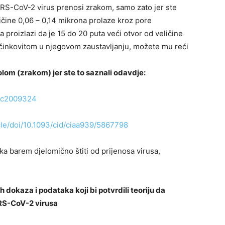
RS-CoV-2 virus prenosi zrakom, samo zato jer ste
ličine 0,06 – 0,14 mikrona prolaze kroz pore
proizlazi da je 15 do 20 puta veći otvor od veličine
činkovitom u njegovom zaustavljanju, možete mu reći
lom (zrakom) jer ste to saznali odavdje:
JMc2009324
cle/doi/10.1093/cid/ciaa939/5867798
a barem djelomično štiti od prijenosa virusa,
dokaza i podataka koji bi potvrdili teoriju da
RS-CoV-2 virusa