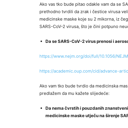
Ako vas tko bude pitao odakle vam da se SA
prethodno tvrdili da zrak i čestice virusa ve
medicinske maske koje su 2 mikorna, iz čega 
SARS-CoV-2 virusa, što je čini potpuno neu
Da se SARS-CoV-2 virus prenosi i aeroso
https://www.nejm.org/doi/full/10.1056/NE
https://academic.oup.com/cid/advance-arti
Ako vam tko bude tvrdio da medicinska mask
predlažem da mu kažete slijedeće:
Da nema čvrstih i pouzdanih znanstvenih 
medicinske maske utječu na širenje SA