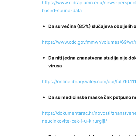
https://www.cidrap.umn.edu/news-perspec
based-sound-data
Da su većina (85%) slučajeva oboljelih o
https://www.cdc.gov/mmwr/volumes/69/w
Da niti jedna znanstvena studija nije d
virusa
https://onlinelibrary.wiley.com/doi/full/10.1
Da su medicinske maske čak potpuno neu
https://dokumentarac.hr/novosti/znanstve
neucinkovite-cak-i-u-kirurgiji/