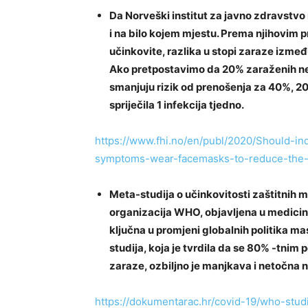
Da Norveški institut za javno zdravstvo
i na bilo kojem mjestu. Prema njihovim 
učinkovite, razlika u stopi zaraze između
Ako pretpostavimo da 20% zaraženih n
smanjuju rizik od prenošenja za 40%, 200
spriječila 1 infekcija tjedno.
https://www.fhi.no/en/publ/2020/Should-in
symptoms-wear-facemasks-to-reduce-the-
Meta-studija o učinkovitosti zaštitnih 
organizacija WHO, objavljena u medicins
ključna u promjeni globalnih politika 
studija, koja je tvrdila da se 80% -tni
zaraze, ozbiljno je manjkava i netočna na
https://dokumentarac.hr/covid-19/who-stu