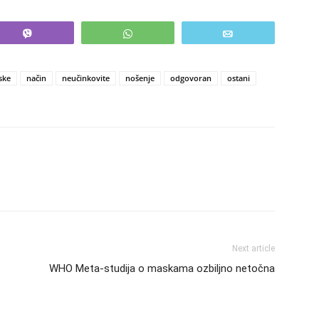
Vibe
WhatsApp
Email
ske
način
neučinkovite
nošenje
odgovoran
ostani
Next article
WHO Meta-studija o maskama ozbiljno netočna