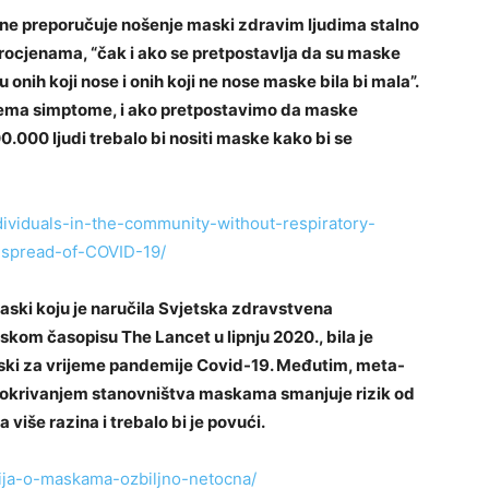
 ne preporučuje nošenje maski zdravim ljudima stalno
procjenama, “čak i ako se pretpostavlja da su maske
 onih koji nose i onih koji ne nose maske bila bi mala”.
ema simptome, i ako pretpostavimo da maske
.000 ljudi trebalo bi nositi maske kako bi se
dividuals-in-the-community-without-respiratory-
spread-of-COVID-19/
maski koju je naručila Svjetska zdravstvena
kom časopisu The Lancet u lipnju 2020., bila je
maski za vrijeme pandemije Covid-19. Međutim, meta-
m pokrivanjem stanovništva maskama smanjuje rizik od
 više razina i trebalo bi je povući.
dija-o-maskama-ozbiljno-netocna/