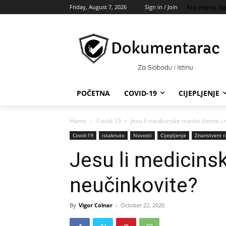
No menu it
Friday, August 7, 2026
Sign in / Join
POČETNA
COVID-19
CIJEPLJENJE
Home
Covid-19
Jesu li medicinske maske štetne i 
Covid-19
istaknuto
Novosti
Cijepljenje
Znanstveni r
Jesu li medicins
neučinkovite?
By
Vigor Colnar
-
October 22, 2020