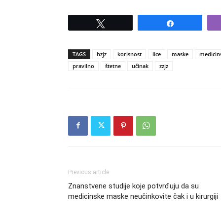
Tweet
Share
TAGS
hzjz
korisnost
lice
maske
medicin
pravilno
štetne
učinak
zzjz
Previous article
Znanstvene studije koje potvrđuju da su
medicinske maske neučinkovite čak i u kirurgiji