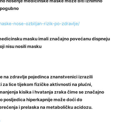
no nošenje medicinske maske može biti iznimno
 i pogubno
maske-nose-ozbiljan-rizik-po-zdravlje/
 medicinsku masku imali značajno povećanu dispneju
ji nisu nosili masku
 na zdravlje pojedinca znanstvenici izrazili
za lice tijekom fizičke aktivnosti na plućni,
smanjenja kisika i hvatanja zraka čime se značajno
o posljedica hiperkapnije može doći do
rećenja i prelaska na metaboličku acidozu.
/