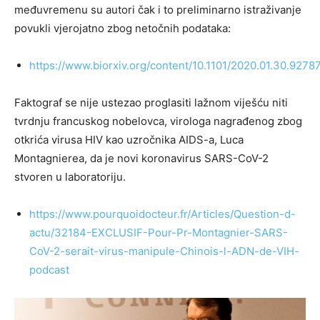
međuvremenu su autori čak i to preliminarno istraživanje
povukli vjerojatno zbog netočnih podataka:
https://www.biorxiv.org/content/10.1101/2020.01.30.9278
Faktograf se nije ustezao proglasiti lažnom viješću niti
tvrdnju francuskog nobelovca, virologa nagrađenog zbog
otkrića virusa HIV kao uzročnika AIDS-a, Luca
Montagnierea, da je novi koronavirus SARS-CoV-2
stvoren u laboratoriju.
https://www.pourquoidocteur.fr/Articles/Question-d-
actu/32184-EXCLUSIF-Pour-Pr-Montagnier-SARS-
CoV-2-serait-virus-manipule-Chinois-l-ADN-de-VIH-
podcast