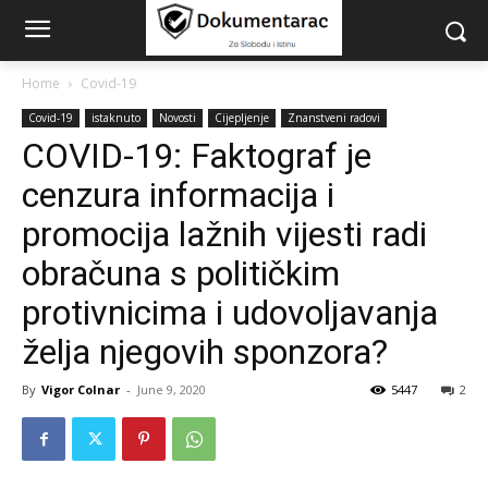
Home
Covid-19
Covid-19
istaknuto
Novosti
Cijepljenje
Znanstveni radovi
COVID-19: Faktograf je
cenzura informacija i
promocija lažnih vijesti radi
obračuna s političkim
protivnicima i udovoljavanja
želja njegovih sponzora?
By
Vigor Colnar
-
June 9, 2020
5447
2