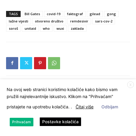
TAGS
Bill Gates
covid-19
faktograf
gilead
gong
lažne vijesti
otvoreno društvo
remdesivir
sars-cov-2
soroš
unitaid
who
wuxi
zaklada
X
Na ovoj web stranici koristimo kolačiće kako bismo vam
Previous article
Next article
pružili najrelevantnije iskustvo. Klikom na "Prihvaćam"
Uloge – tko sam ja?
CDC iz ispitivanja izuzeo sve
dokaze da je cijepljenje protiv
pristajete na upotrebu kolačića.
.
Čitaj više
Odbijam
gripe u trudnoći štetno za
dijete
Postavke kolačića
Prihvaćam