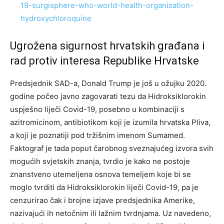
19-surgisphere-who-world-health-organization-
hydroxychloroquine
Ugrožena sigurnost hrvatskih građana i
rad protiv interesa Republike Hrvatske
Predsjednik SAD-a, Donald Trump je još u ožujku 2020.
godine počeo javno zagovarati tezu da Hidroksiklorokin
uspješno liječi Covid-19, posebno u kombinaciji s
azitromicinom, antibiotikom koji je izumila hrvatska Pliva,
a koji je poznatiji pod tržišnim imenom Sumamed.
Faktograf je tada poput čarobnog sveznajućeg izvora svih
mogućih svjetskih znanja, tvrdio je kako ne postoje
znanstveno utemeljena osnova temeljem koje bi se
moglo tvrditi da Hidroksiklorokin liječi Covid-19, pa je
cenzurirao čak i brojne izjave predsjednika Amerike,
nazivajući ih netočnim ili lažnim tvrdnjama. Uz navedeno,