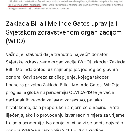
Zaklada Billa i Melinde Gates upravlja i
Svjetskom zdravstvenom organizacijom
(WHO)
Važno je istaknuti da je trenutno najveći* donator
Svjetske zdravstvene organizacije (WHO) također Zaklada
Bill i Melinda Gates, uz najmanje još jednog od glavnih
donora, Gavi saveza za cijepljenje, kojega također
financira privatna Zaklada Billa i Melinde Gates. WHO je
proglasila globalnu pandemiju COVIDA-19 te je većini
nacionalnih zavoda za javno zdravstvo, pa tako i
hrvatskome, dala preporuke i smjernice o načinu i vrsti
liječenja, ako i o provođenju izvanrednih mjera za vrijeme
trajanja pandemije. Na donjoj slici nalzi se popis najvećih
donora WHO-a u razdoblju 2016. – 2017. godine.