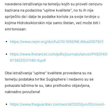
navedena istraživanja na temelju kojih su proveli cenzuru
bazirana na podacima “upitne kvalitete”, no to ih nije
spriječilo da i dalje te podatke koriste za svoje tvrdnje u
kojima Hidroksiklorokin nije samo štetan, već može biti i
smrtonosan:
https://www.nejm.org/doi/full/10.1056/NEJMoa2007621
https://www.thelancet.com/pdfs/journals/lancet/PIIS0140
6736(20)31180-6.pdf
Oba istraživanja “upitne” kvalitete provedena su na
temelju podataka tvrtke Sugisphere i nedavno su se
pokazala lažnima te su, iako prethodno objavljena,
naknadno povučena!
https://www.theguardian.com/world/2020/jun/03/covid-