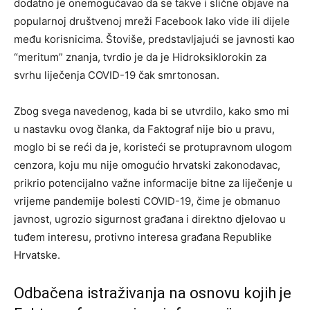
dodatno je onemogućavao da se takve i slične objave na
popularnoj društvenoj mreži Facebook lako vide ili dijele
među korisnicima. Štoviše, predstavljajući se javnosti kao
“meritum” znanja, tvrdio je da je Hidroksiklorokin za
svrhu liječenja COVID-19 čak smrtonosan.
Zbog svega navedenog, kada bi se utvrdilo, kako smo mi
u nastavku ovog članka, da Faktograf nije bio u pravu,
moglo bi se reći da je, koristeći se protupravnom ulogom
cenzora, koju mu nije omogućio hrvatski zakonodavac,
prikrio potencijalno važne informacije bitne za liječenje u
vrijeme pandemije bolesti COVID-19, čime je obmanuo
javnost, ugrozio sigurnost građana i direktno djelovao u
tuđem interesu, protivno interesa građana Republike
Hrvatske.
Odbačena istraživanja na osnovu kojih je