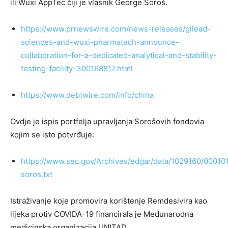
ili Wuxi AppTec čiji je vlasnik George Soroš.
https://www.prnewswire.com/news-releases/gilead-
sciences-and-wuxi-pharmatech-announce-
collaboration-for-a-dedicated-analytical-and-stability-
testing-facility-300168817.html
https://www.debtwire.com/info/china
Ovdje je ispis portfelja upravljanja Sorošovih fondovia
kojim se isto potvrđuje:
https://www.sec.gov/Archives/edgar/data/1029160/0001
soros.txt
Istraživanje koje promovira korištenje Remdesivira kao
lijeka protiv COVIDA-19 financirala je Međunarodna
medicinska organizacija UNITAD.