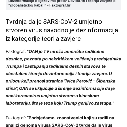
Tvrdnja da je SARS-CoV-2 umjetno
stvoren virus navodno je dezinformacija
iz kategorije teorija zavjere
Faktograf:
“
OAN je TV mreža američke radikalne
desnice, poznata po nekritičkom veličanju predsjednika
Trumpa i zastupanju radikalno desnih stavova te
učestalom širenju dezinformacija i teorija zavjere. U
prilogu koji prenosi stranica “Ivica Perović – Šibenska
stina”, OAN se uključuje u širenje dezinformacije da je
novi koronavirus umjetno stvoren u kineskom
laboratoriju, što je teza koju Trump gorljivo zastupa.
“
Faktograf:
“Podsjećamo, znanstvenici koji su radili na
analizi genoma virusa SARS-CoV-2 tvrde da je virus