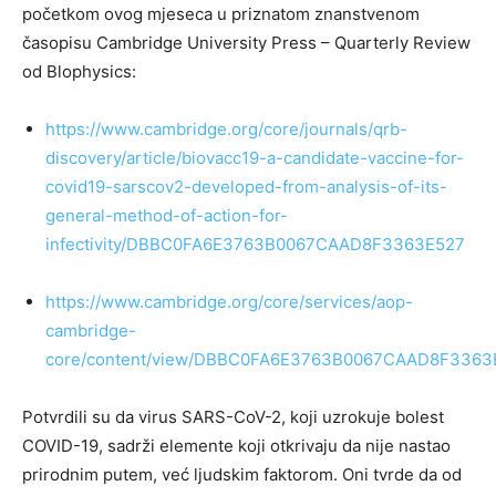
početkom ovog mjeseca u priznatom znanstvenom
časopisu Cambridge University Press – Quarterly Review
od Blophysics:
https://www.cambridge.org/core/journals/qrb-
discovery/article/biovacc19-a-candidate-vaccine-for-
covid19-sarscov2-developed-from-analysis-of-its-
general-method-of-action-for-
infectivity/DBBC0FA6E3763B0067CAAD8F3363E527
https://www.cambridge.org/core/services/aop-
cambridge-
core/content/view/DBBC0FA6E3763B0067CAAD8F3363
Potvrdili su da virus SARS-CoV-2, koji uzrokuje bolest
COVID-19, sadrži elemente koji otkrivaju da nije nastao
prirodnim putem, već ljudskim faktorom. Oni tvrde da od