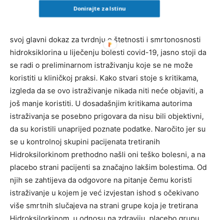
pregledavanja, ne bi li dobila odobrenje za objavu u
Donirajte za Istinu
kojem stručnom medicinskom časopisu. Odobrenje još
nema. U tom prelimiranom istraživanju koje navode kao
svoj glavni dokaz za tvrdnju o štetnosti i smrtonosnosti
hidroksiklorina u liječenju bolesti covid-19, jasno stoji da
se radi o preliminarnom istraživanju koje se ne može
koristiti u kliničkoj praksi. Kako stvari stoje s kritikama,
izgleda da se ovo istraživanje nikada niti neće objaviti, a
još manje koristiti. U dosadašnjim kritikama autorima
istraživanja se posebno prigovara da nisu bili objektivni,
da su koristili unaprijed poznate podatke. Naročito jer su
se u kontrolnoj skupini pacijenata tretiranih
Hidroksilorkinom prethodno našli oni teško bolesni, a na
placebo strani pacijenti sa značajno lakšim bolestima. Od
njih se zahtijeva da odgovore na pitanje čemu koristi
istraživanje u kojem je već izvjestan ishod s očekivano
više smrtnih slučajeva na strani grupe koja je tretirana
Hidroksilorkinom, u odnosu na zdraviju, placebo grupu,