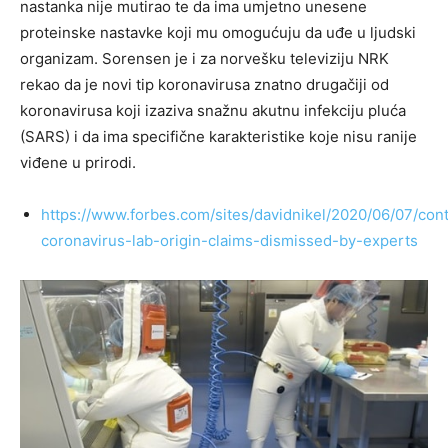
nastanka nije mutirao te da ima umjetno unesene
proteinske nastavke koji mu omogućuju da uđe u ljudski
organizam. Sorensen je i za norvešku televiziju NRK
rekao da je novi tip koronavirusa znatno drugačiji od
koronavirusa koji izaziva snažnu akutnu infekciju pluća
(SARS) i da ima specifične karakteristike koje nisu ranije
viđene u prirodi.
https://www.forbes.com/sites/davidnikel/2020/06/07/cont
coronavirus-lab-origin-claims-dismissed-by-experts