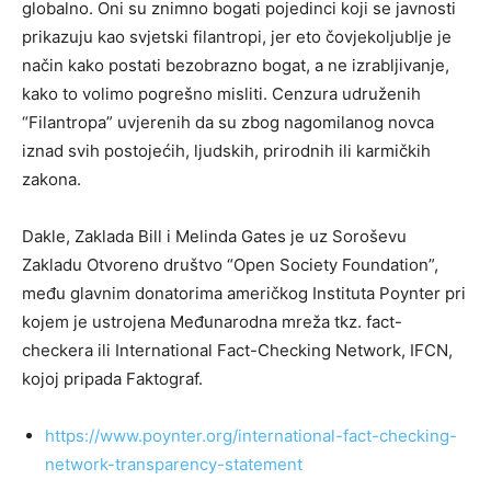
globalno. Oni su znimno bogati pojedinci koji se javnosti
prikazuju kao svjetski filantropi, jer eto čovjekoljublje je
način kako postati bezobrazno bogat, a ne izrabljivanje,
kako to volimo pogrešno misliti. Cenzura udruženih
“Filantropa” uvjerenih da su zbog nagomilanog novca
iznad svih postojećih, ljudskih, prirodnih ili karmičkih
zakona.
Dakle, Zaklada Bill i Melinda Gates je uz Soroševu
Zakladu Otvoreno društvo “Open Society Foundation”,
među glavnim donatorima američkog Instituta Poynter pri
kojem je ustrojena Međunarodna mreža tkz. fact-
checkera ili International Fact-Checking Network, IFCN,
kojoj pripada Faktograf.
https://www.poynter.org/international-fact-checking-
network-transparency-statement