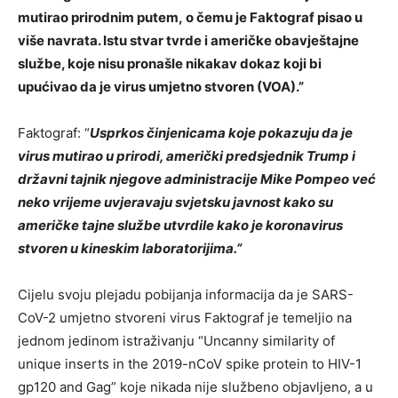
mutirao prirodnim putem, o čemu je Faktograf pisao u
više navrata. Istu stvar tvrde i američke obavještajne
službe, koje nisu pronašle nikakav dokaz koji bi
upućivao da je virus umjetno stvoren (VOA).”
Faktograf: “
Usprkos činjenicama koje pokazuju da je
virus mutirao u prirodi, američki predsjednik Trump i
državni tajnik njegove administracije Mike Pompeo već
neko vrijeme uvjeravaju svjetsku javnost kako su
američke tajne službe utvrdile kako je koronavirus
stvoren u kineskim laboratorijima.”
Cijelu svoju plejadu pobijanja informacija da je SARS-
CoV-2 umjetno stvoreni virus Faktograf je temeljio na
jednom jedinom istraživanju “Uncanny similarity of
unique inserts in the 2019-nCoV spike protein to HIV-1
gp120 and Gag” koje nikada nije službeno objavljeno, a u