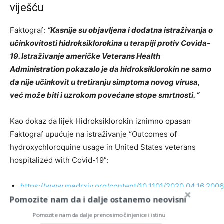
viješću
Faktograf:
“Kasnije su objavljena i dodatna istraživanja o
učinkovitosti hidroksiklorokina u terapiji protiv Covida-
19. Istraživanje američke Veterans Health
Administration pokazalo je da hidroksiklorokin ne samo
da nije učinkovit u tretiranju simptoma novog virusa,
već može biti i uzrokom povećane stope smrtnosti. “
Kao dokaz da lijek Hidroksiklorokin iznimno opasan
Faktograf upućuje na istraživanje “Outcomes of
hydroxychloroquine usage in United States veterans
hospitalized with Covid-19”:
https://www.medrxiv.org/content/10.1101/2020.04.16.20
Pomozite nam da i dalje ostanemo neovisni
Ipak, isto istraživanje tek je preliminarna studija u fazi
Pomozite nam da dalje prenosimo činjenice i istinu