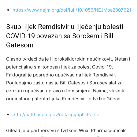
https://www.nejm.org/doi/full/10.1056/NEJMoa2007621
Skupi lijek Remdisivir u liječenju bolesti
COVID-19 povezan sa Sorošem i Bill
Gatesom
Glasno tvrdeći da je Hidroksiklorokin neučinkovit, štetan i
potencijalno smrtonosan lijek za bolest Covid-19,
Faktograf je posredno upućivao na lijek Remdisivir.
Pogledajmo zašto nas je Bill Gatesov i Sorošev alat za
cenzuru upućivao upravo u tom smjeru. Naime, vlasnik
originalnog patenta lijeka Remdesivir je tvrtka Gilead.
http://patft.uspto.gov/netacgi/nph-Parser
Gilead je u partnerstvu s tvrtkom Wuxi Pharmaceuticals