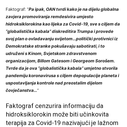
Faktograf: “
Pa ipak, OAN tvrdi kako je na dijelu globalna
zavjera promoviranja remdesivira umjesto
hidroksiklorokina kao lijeka za Covid-19, sve s ciljem da
“globalistička kabala” diskreditira Trumpa i provede
svoj plan o ovladavanju svijetom
.
..politički protivnici iz
Demokratske stranke pokušavaju sabotirati, i to
udruženi s Kinom, Svjetskom zdravstvenom
organizacijom, Billom Gatesom i Georgeom Sorošem.
Tvrde da je ova “globalistička kabala” umjetno stvorila
pandemiju koronavirusa s ciljem depopulacije planeta i
uspostavljanja kontrole nad preostalim dijelom
čovječanstva…
“
Faktograf cenzurira informaciju da
hidroksiklorokin može biti učinkovita
terapija za Covid-19 nazivajući je lažnom