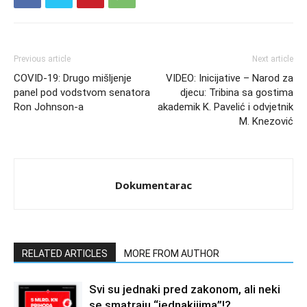
Previous article
Next article
COVID-19: Drugo mišljenje
VIDEO: Inicijative – Narod za
panel pod vodstvom senatora
djecu: Tribina sa gostima
Ron Johnson-a
akademik K. Pavelić i odvjetnik
M. Knezović
Dokumentarac
RELATED ARTICLES
MORE FROM AUTHOR
Svi su jednaki pred zakonom, ali neki
se smatraju “jednakijima”!?