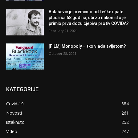
Balašević je preminuo od teške upale
pluća sa 68 godina, ubrzo nakon što je
primio prvu dozu cjepiva protiv COVIDA?
February 21, 2021
[FILM] Monopoly – tko vlada svijetom?
October 28, 2021
KATEGORIJE
Covid-19
584
Novosti
261
istaknuto
252
Video
247