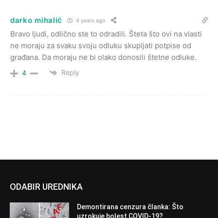
darko mihalić
4 years ago
Bravo ljudi, odlično ste to odradili. Šteta što ovi na vlasti
ne moraju za svaku svoju odluku skupljati potpise od
građana. Da moraju ne bi olako donosili štetne odluke.
Reply
4
ODABIR UREDNIKA
Demontirana cenzura članka: Što
uzrokuje bolest COVID-19?