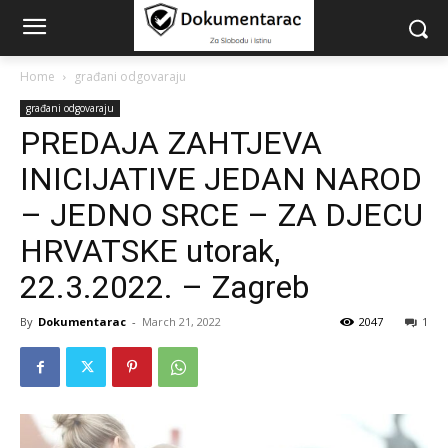
Home
građani odgovaraju
građani odgovaraju
PREDAJA ZAHTJEVA
INICIJATIVE JEDAN NAROD
– JEDNO SRCE – ZA DJECU
HRVATSKE utorak,
22.3.2022. – Zagreb
By
Dokumentarac
-
March 21, 2022
2047
1