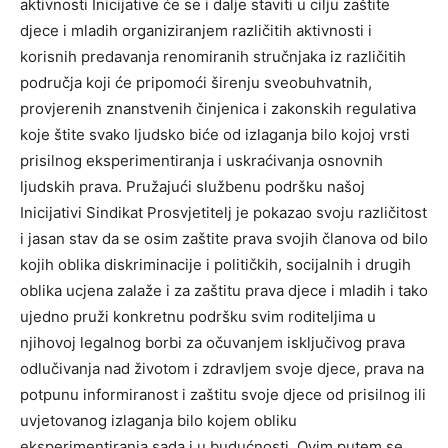
aktivnosti Inicijative će se i dalje staviti u cilju zaštite
djece i mladih organiziranjem različitih aktivnosti i
korisnih predavanja renomiranih stručnjaka iz različitih
područja koji će pripomoći širenju sveobuhvatnih,
provjerenih znanstvenih činjenica i zakonskih regulativa
koje štite svako ljudsko biće od izlaganja bilo kojoj vrsti
prisilnog eksperimentiranja i uskraćivanja osnovnih
ljudskih prava. Pružajući službenu podršku našoj
Inicijativi Sindikat Prosvjetitelj je pokazao svoju različitost
i jasan stav da se osim zaštite prava svojih članova od bilo
kojih oblika diskriminacije i političkih, socijalnih i drugih
oblika ucjena zalaže i za zaštitu prava djece i mladih i tako
ujedno pruži konkretnu podršku svim roditeljima u
njihovoj legalnog borbi za očuvanjem isključivog prava
odlučivanja nad životom i zdravljem svoje djece, prava na
potpunu informiranost i zaštitu svoje djece od prisilnog ili
uvjetovanog izlaganja bilo kojem obliku
eksperimentiranja sada i u budućnosti. Ovim putem se