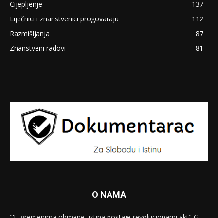
Cijepljenje
137
Liječnici i znanstvenici progovaraju
112
Razmišljanja
87
Znanstveni radovi
81
O NAMA
"'U vremenima obmane, istina postaje revolucionarni akt" G.