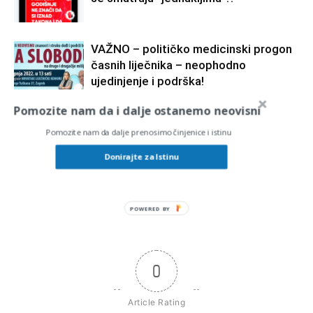
VAŽNO – političko medicinski progon
časnih liječnika – neophodno
ujedinjenje i podrška!
Pomozite nam da i dalje ostanemo neovisni
Podržimo hrabre liječnike!
Pomozite nam da dalje prenosimo činjenice i istinu
Donirajte za Istinu
POWERED
BY
0
Article Rating