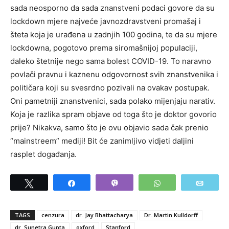
sada neosporno da sada znanstveni podaci govore da su
lockdown mjere najveće javnozdravstveni promašaj i
šteta koja je urađena u zadnjih 100 godina, te da su mjere
lockdowna, pogotovo prema siromašnijoj populaciji,
daleko štetnije nego sama bolest COVID-19. To naravno
povlači pravnu i kaznenu odgovornost svih znanstvenika i
političara koji su svesrdno pozivali na ovakav postupak.
Oni pametniji znanstvenici, sada polako mijenjaju narativ.
Koja je razlika spram objave od toga što je doktor govorio
prije? Nikakva, samo što je ovu objavio sada čak prenio
“mainstreem” mediji! Bit će zanimljivo vidjeti daljini
rasplet događanja.
Tweet
Share
Vibe
WhatsApp
Email
TAGS
cenzura
dr. Jay Bhattacharya
Dr. Martin Kulldorff
dr. Sunetra Gupta
oxford
Stanford