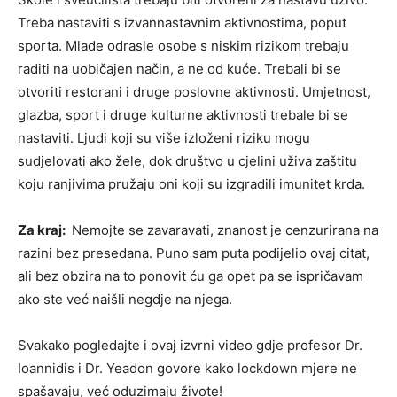
Treba nastaviti s izvannastavnim aktivnostima, poput
sporta. Mlade odrasle osobe s niskim rizikom trebaju
raditi na uobičajen način, a ne od kuće. Trebali bi se
otvoriti restorani i druge poslovne aktivnosti. Umjetnost,
glazba, sport i druge kulturne aktivnosti trebale bi se
nastaviti. Ljudi koji su više izloženi riziku mogu
sudjelovati ako žele, dok društvo u cjelini uživa zaštitu
koju ranjivima pružaju oni koji su izgradili imunitet krda.
Za kraj:
Nemojte se zavaravati, znanost je cenzurirana na
razini bez presedana. Puno sam puta podijelio ovaj citat,
ali bez obzira na to ponovit ću ga opet pa se ispričavam
ako ste već naišli negdje na njega.
Svakako pogledajte i ovaj izvrni video gdje profesor Dr.
Ioannidis i Dr. Yeadon govore kako lockdown mjere ne
spašavaju, već oduzimaju živote!