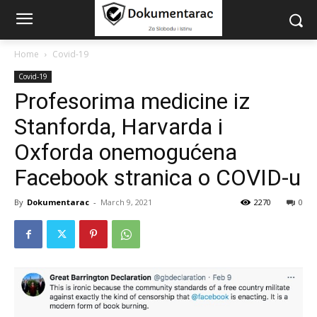
Home
Covid-19
Covid-19
Profesorima medicine iz
Stanforda, Harvarda i
Oxforda onemogućena
Facebook stranica o COVID-u
By
Dokumentarac
-
March 9, 2021
2270
0