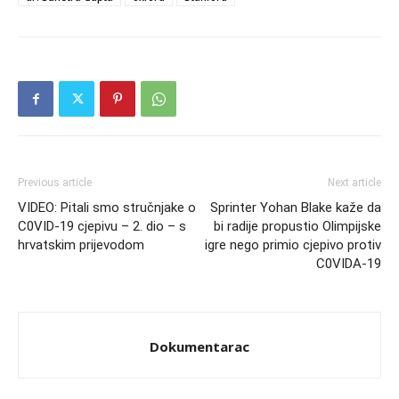
Previous article
Next article
VIDEO: Pitali smo stručnjake o
Sprinter Yohan Blake kaže da
C0VID-19 cjepivu – 2. dio – s
bi radije propustio Olimpijske
hrvatskim prijevodom
igre nego primio cjepivo protiv
C0VIDA-19
Dokumentarac