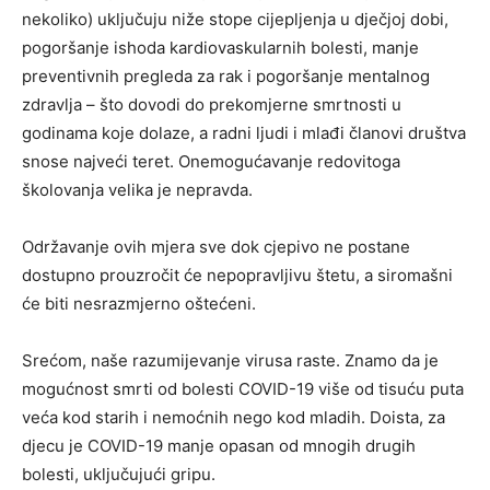
nekoliko) uključuju niže stope cijepljenja u dječjoj dobi,
pogoršanje ishoda kardiovaskularnih bolesti, manje
preventivnih pregleda za rak i pogoršanje mentalnog
zdravlja – što dovodi do prekomjerne smrtnosti u
godinama koje dolaze, a radni ljudi i mlađi članovi društva
snose najveći teret. Onemogućavanje redovitoga
školovanja velika je nepravda.
Održavanje ovih mjera sve dok cjepivo ne postane
dostupno prouzročit će nepopravljivu štetu, a siromašni
će biti nesrazmjerno oštećeni.
Srećom, naše razumijevanje virusa raste. Znamo da je
mogućnost smrti od bolesti COVID-19 više od tisuću puta
veća kod starih i nemoćnih nego kod mladih. Doista, za
djecu je COVID-19 manje opasan od mnogih drugih
bolesti, uključujući gripu.