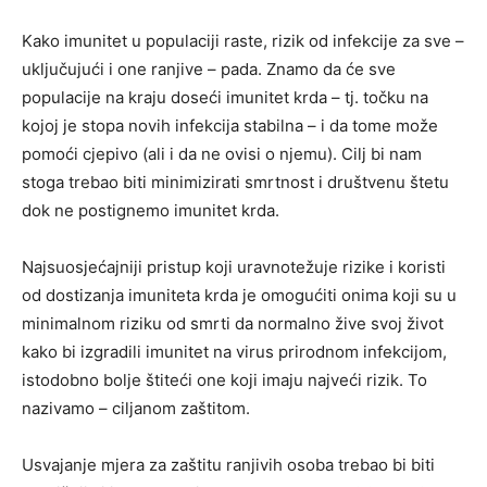
Kako imunitet u populaciji raste, rizik od infekcije za sve –
uključujući i one ranjive – pada. Znamo da će sve
populacije na kraju doseći imunitet krda – tj. točku na
kojoj je stopa novih infekcija stabilna – i da tome može
pomoći cjepivo (ali i da ne ovisi o njemu). Cilj bi nam
stoga trebao biti minimizirati smrtnost i društvenu štetu
dok ne postignemo imunitet krda.
Najsuosjećajniji pristup koji uravnotežuje rizike i koristi
od dostizanja imuniteta krda je omogućiti onima koji su u
minimalnom riziku od smrti da normalno žive svoj život
kako bi izgradili imunitet na virus prirodnom infekcijom,
istodobno bolje štiteći one koji imaju najveći rizik. To
nazivamo – ciljanom zaštitom.
Usvajanje mjera za zaštitu ranjivih osoba trebao bi biti