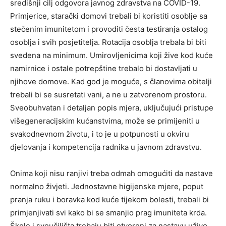
središnji cilj odgovora javnog zdravstva na COVID-19.
Primjerice, starački domovi trebali bi koristiti osoblje sa
stečenim imunitetom i provoditi česta testiranja ostalog
osoblja i svih posjetitelja. Rotacija osoblja trebala bi biti
svedena na minimum. Umirovljenicima koji žive kod kuće
namirnice i ostale potrepštine trebalo bi dostavljati u
njihove domove. Kad god je moguće, s članovima obitelji
trebali bi se susretati vani, a ne u zatvorenom prostoru.
Sveobuhvatan i detaljan popis mjera, uključujući pristupe
višegeneracijskim kućanstvima, može se primijeniti u
svakodnevnom životu, i to je u potpunosti u okviru
djelovanja i kompetencija radnika u javnom zdravstvu.
Onima koji nisu ranjivi treba odmah omogućiti da nastave
normalno živjeti. Jednostavne higijenske mjere, poput
pranja ruku i boravka kod kuće tijekom bolesti, trebali bi
primjenjivati svi kako bi se smanjio prag imuniteta krda.
Škole i sveučilišta trebaju biti otvoreni za nastavu uživo.