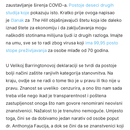
zaustavljanje širenja COVID-a.
Postoje deseci drugih
studija koje
pokazuju isto. Kratko prije ovoga napisao
je
članak
za
The Hill
objašnjavajući štetu koja ide daleko
iznad štete za ekonomiju i da zaključavanja mogu
naškoditi stotinama milijuna ljudi iz drugih razloga. Imajte
na umu, sve se to radi zbog virusa koji
ima 99,95 posto
stope preživljavanja
za osobe mlađe od 70 godina.
U Velikoj Barringtonovoj deklaraciji se tvrdi da postoje
bolji načini zaštite ranjivih kategorija stanovnitva. Na
kraju, ovdje se ne radi o tome tko je u pravu ili tko nije u
pravu. Znanost se uveliko cenzurira, a ono što nam sada
treba više nego ikad je transparentnost i poštena
zastupljenost onoga što nam govore renomirani neovisni
znanstvenici. Nažalost to je trenutno nemoguće. Umjesto
toga, čini se da dobivamo jedan narativ od osobe poput
dr. Anthonyja Faucija, a dok se čini da se znanstvenici koji