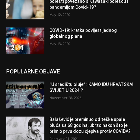
bolesti povezano s Kawasaki bolešću i
pandemijom Covid-19?
May 12, 2020
COVID-19: kratka povijest jednog
globalnog plana
May 13, 2020
POPULARNE OBJAVE
“U središtu oluje” : KAMO IDU HRVATSKAI
SVIJET U 2024.?
November 28, 2023
Balašević je preminuo od teške upale
pluća sa 68 godina, ubrzo nakon što je
primio prvu dozu cjepiva protiv COVIDA?
February 21, 2021