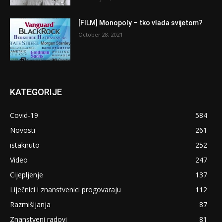
[FILM] Monopoly – tko vlada svijetom?
October 28, 2021
KATEGORIJE
Covid-19
584
Novosti
261
istaknuto
252
Video
247
Cijepljenje
137
Liječnici i znanstvenici progovaraju
112
Razmišljanja
87
Znanstveni radovi
81