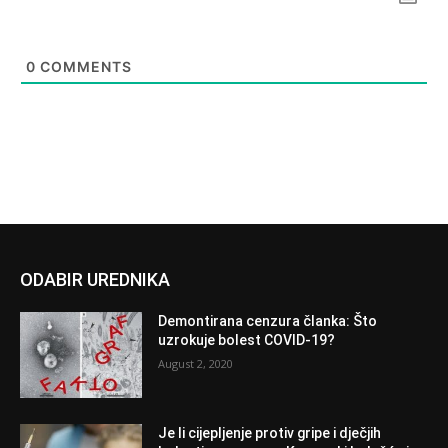
0
COMMENTS
ODABIR UREDNIKA
Demontirana cenzura članka: Što
uzrokuje bolest COVID-19?
August 2, 2020
Je li cijepljenje protiv gripe i dječjih