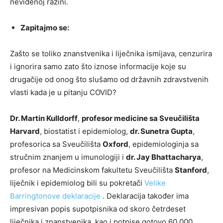
neviđenoj razini.
Zapitajmo se:
Zašto se toliko znanstvenika i liječnika ismijava, cenzurira
i ignorira samo zato što iznose informacije koje su
drugačije od onog što slušamo od državnih zdravstvenih
vlasti kada je u pitanju COVID?
Dr. Martin Kulldorff
,
profesor medicine sa Sveučilišta
Harvard
, biostatist i epidemiolog,
dr. Sunetra Gupta
,
profesorica sa Sveučilišta
Oxford
, epidemiologinja sa
stručnim znanjem u imunologiji i
dr. Jay Bhattacharya
,
profesor na Medicinskom fakultetu Sveučilišta
Stanford
,
liječnik i epidemiolog bili su pokretači
Velike
Barringtonove deklaracije
. Deklaracija također ima
impresivan popis supotpisnika od skoro četrdeset
liječnika i znanstvenika, kao i potpise gotovo 60 000