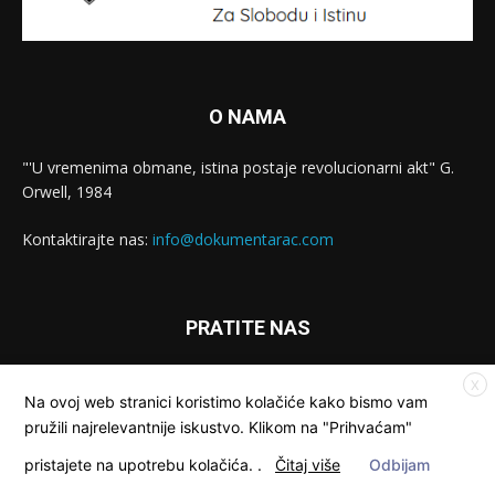
O NAMA
"'U vremenima obmane, istina postaje revolucionarni akt" G.
Orwell, 1984
Kontaktirajte nas:
info@dokumentarac.com
PRATITE NAS
X
Na ovoj web stranici koristimo kolačiće kako bismo vam
pružili najrelevantnije iskustvo. Klikom na "Prihvaćam"
pristajete na upotrebu kolačića.
.
Čitaj više
Odbijam