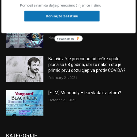
Pomozite nam da dalje prenosimo činjenice i istinu
POPULARNE OBJAVE
Donirajte za Istinu
“U središtu oluje” : KAMO IDU HRVATSKAI
SVIJET U 2024.?
November 28, 2023
POWERED BY
Balašević je preminuo od teške upale
pluća sa 68 godina, ubrzo nakon što je
primio prvu dozu cjepiva protiv COVIDA?
February 21, 2021
[FILM] Monopoly – tko vlada svijetom?
October 28, 2021
KATEGORIJE