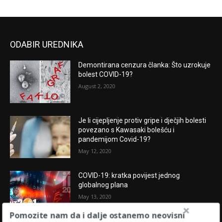
ODABIR UREDNIKA
Demontirana cenzura članka: Što uzrokuje
bolest COVID-19?
August 2, 2020
Je li cijepljenje protiv gripe i dječjih bolesti
povezano s Kawasaki bolešću i
pandemijom Covid-19?
May 12, 2020
COVID-19: kratka povijest jednog
globalnog plana
May 13, 2020
Pomozite nam da i dalje ostanemo neovisni