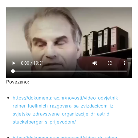
Povezano:
https://dokumentarac.hr/novosti/video-odvjetnik-
reiner-fuellmich-razgovara-sa-zvizdacicom-iz-
svjetske-zdravstvene-organizacije-dr-astrid-
stuckelberger-s-prijevodom/
https://dokumentarac.hr/novosti/video-dr-reiner-