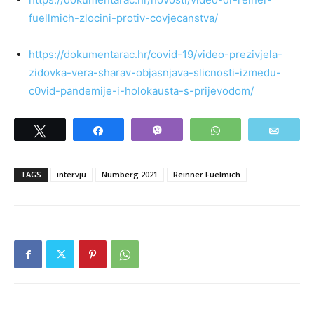
fuellmich-zlocini-protiv-covjecanstva/
https://dokumentarac.hr/covid-19/video-prezivjela-
zidovka-vera-sharav-objasnjava-slicnosti-izmedu-
c0vid-pandemije-i-holokausta-s-prijevodom/
Tweet
Share
Vibe
WhatsApp
Email
TAGS
intervju
Numberg 2021
Reinner Fuelmich