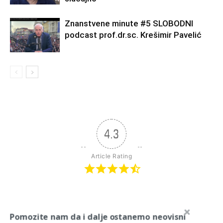
Znanstvene minute #5 SLOBODNI
podcast prof.dr.sc. Krešimir Pavelić
4.3
Article Rating
Subscribe
Login
Pomozite nam da i dalje ostanemo neovisni