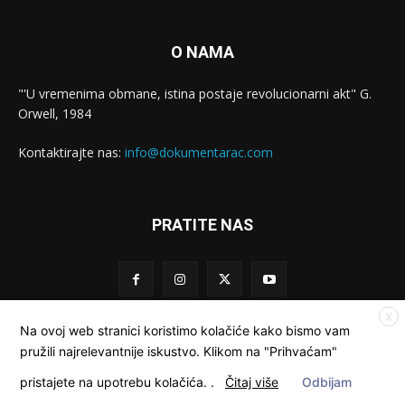
O NAMA
"'U vremenima obmane, istina postaje revolucionarni akt" G.
Orwell, 1984
Kontaktirajte nas:
info@dokumentarac.com
PRATITE NAS
X
Na ovoj web stranici koristimo kolačiće kako bismo vam
pružili najrelevantnije iskustvo. Klikom na "Prihvaćam"
© Dokumentarac || Sva prava pridržana.
pristajete na upotrebu kolačića.
.
Čitaj više
Odbijam
Kolačići
Privatnost
Kontakt
O nama