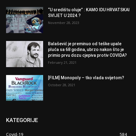
“U središtu oluje” : KAMO IDU HRVATSKAI
SVIJET U 2024.?
November 28, 2023
Balašević je preminuo od teške upale
pluća sa 68 godina, ubrzo nakon što je
primio prvu dozu cjepiva protiv COVIDA?
February 21, 2021
[FILM] Monopoly – tko vlada svijetom?
October 28, 2021
KATEGORIJE
Covid-19
584