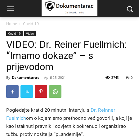
Home
Covid-19
Covid-19
Video
VIDEO: Dr. Reiner Fuellmich:
“Imamo dokaze” – s
prijevodom
By
Dokumentarac
-
April 25, 2021
3743
0
Pogledajte kratki 20 minutni intervju s
Dr.
Reinner
Fuelmich
om o kojem smo prethodno već govorili, a koji je
kao istaknuti pravnik i odvjetnik pokrenuo i organizirao
tužbu protiv nositelja “pLandemije”.