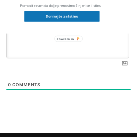
Pomozite nam da dalje prenosimo činjenice i istinu
Donirajte za Istinu
POWERED BY
0
COMMENTS