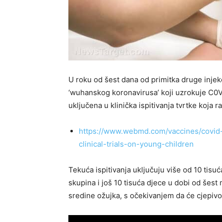
U roku od šest dana od primitka druge injek
‘wuhanskog koronavirusa’ koji uzrokuje C0VI
uključena u klinička ispitivanja tvrtke koja 
https://www.webmd.com/vaccines/covid
clinical-trials-on-young-children
Tekuća ispitivanja uključuju više od 10 tisu
skupina i još 10 tisuća djece u dobi od šest 
sredine ožujka, s očekivanjem da će cjepivo