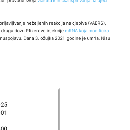
đer provode svoja
vlastita klinička ispitivanja na djeci
ijavljivanje neželjenih reakcija na cjepiva (VAERS),
e drugu dozu Pfizerove injekcije
mRNA koja modificira
nu nuspojavu. Dana 3. ožujka 2021. godine je umrla. Nisu