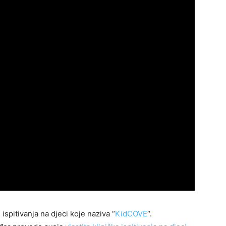
ispitivanja na djeci koje naziva “
KidCOVE
“.