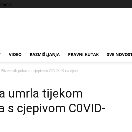
items!
VIDEO
RAZMIŠLJANJA
PRAVNI KUTAK
SVE NOVOST
Pfizerovih pokusa s cjepivom C0VID-19 na djeci
a umrla tijekom
a s cjepivom C0VID-