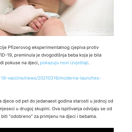
cije Pfizerovog eksperimentalnog cjepiva protiv
D-19, preminula je dvogodišnja beba koja je bila
radi pokuse na djeci,
pokazuju novi izvještaji
.
-19-vaccine/news/20210316/moderna-launches-
ća djece od pet do jedanaest godina starosti u jednoj od
mjeseci u drugoj skupini. Ova ispitivanja odvijaju se od
 biti “odobreno” za primjenu na djeci i bebama.