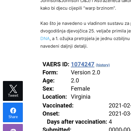
Johnson&Johnson (J&J) i AstraZeneca tako
kako bi djecu cijepili “warp brzinom”.
Kao što je navedeno u vladinom sustavu za pr
dvogodišnja djevojčica 25. veljače primila j
DNA
, a 1. ožujka pretrpjela je jednu ozbilj
navedeni daljnji detalji.
Tweet
Share