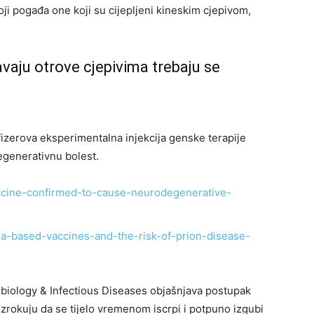
 koji pogađa one koji su cijepljeni kineskim cjepivom,
gavaju otrove cjepivima trebaju se
izerova eksperimentalna injekcija genske terapije
generativnu bolest.
vaccine-confirmed-to-cause-neurodegenerative-
rna-based-vaccines-and-the-risk-of-prion-disease-
biology & Infectious Diseases objašnjava postupak
uzrokuju da se tijelo vremenom iscrpi i potpuno izgubi