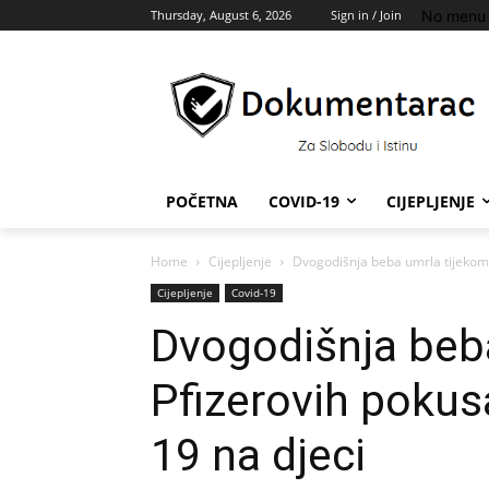
No menu 
Thursday, August 6, 2026
Sign in / Join
POČETNA
COVID-19
CIJEPLJENJE
Home
Cijepljenje
Dvogodišnja beba umrla tijekom 
Cijepljenje
Covid-19
Dvogodišnja beb
Pfizerovih pokus
19 na djeci