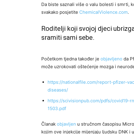
Da biste saznali više o valu bolesti i smrti,
svakako posjetite
ChemicalViolence.com
.
Roditelji koji svojoj djeci ubriz
sramiti sami sebe.
Početkom tjedna također je
objavljeno
da Pf
može uzrokovati oštećenje mozga i neurode
https://nationalfile.com/report-pfizer-
diseases/
https://scivisionpub.com/pdfs/covid19-
1503.pdf
Članak
objavljen
u stručnom časopisu Micro
kojim ove injekcije mijenjaju ljudsku DNK i 