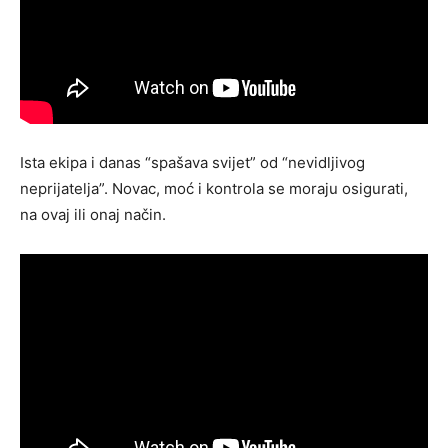
Ista ekipa i danas “spašava svijet” od “nevidljivog
neprijatelja”. Novac, moć i kontrola se moraju osigurati,
na ovaj ili onaj način.