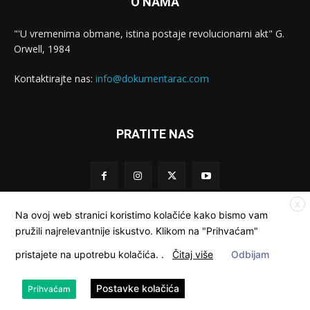
O NAMA
"'U vremenima obmane, istina postaje revolucionarni akt" G.
Orwell, 1984
Kontaktirajte nas:
info@dokumentarac.com
PRATITE NAS
X
Na ovoj web stranici koristimo kolačiće kako bismo vam
pružili najrelevantnije iskustvo. Klikom na "Prihvaćam"
© Dokumentarac || Sva prava pridržana.
pristajete na upotrebu kolačića.
.
Čitaj više
Odbijam
Kolačići
Privatnost
Kontakt
O nama
Postavke kolačića
Prihvaćam