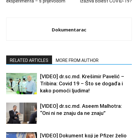
eksperimenta – s prijevodom
izaziva bolest COVID-19?
Dokumentarac
RELATED ARTICLES
MORE FROM AUTHOR
[VIDEO] dr.sc.md. Krešimir Pavelić –
Tribina: Covid 19 – Što se događa i
kako pomoći ljudima!
[VIDEO] dr.sc.md. Aseem Malhotra:
“Oni ni ne znaju da ne znaju”
[VIDEO] Dokument koji je Pfizer želio