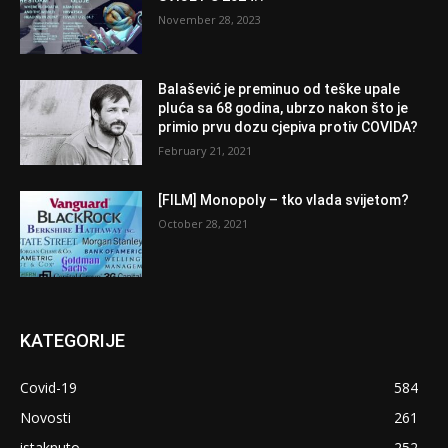
November 28, 2023
Balašević je preminuo od teške upale
pluća sa 68 godina, ubrzo nakon što je
primio prvu dozu cjepiva protiv COVIDA?
February 21, 2021
[FILM] Monopoly – tko vlada svijetom?
October 28, 2021
KATEGORIJE
Covid-19
584
Novosti
261
istaknuto
252