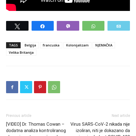
Tweet
Share
Vibe
WhatsApp
Email
TAGS
Belgija
francuska
Kolonijalizam
NJEMAČKA
Velika Britanija
Previous article
Next article
[VIDEO] Dr. Thomas Cowan –
Virus SARS-CoV-2 nikada nije
dodatna analiza kontroliranog
izoliran, niti je dokazano da