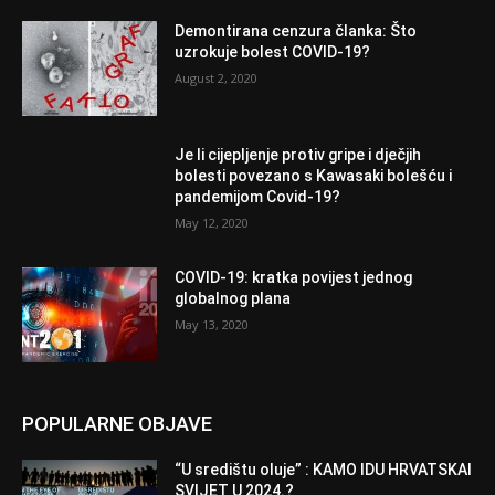
Demontirana cenzura članka: Što
uzrokuje bolest COVID-19?
August 2, 2020
Je li cijepljenje protiv gripe i dječjih
bolesti povezano s Kawasaki bolešću i
pandemijom Covid-19?
May 12, 2020
COVID-19: kratka povijest jednog
globalnog plana
May 13, 2020
POPULARNE OBJAVE
“U središtu oluje” : KAMO IDU HRVATSKAI
SVIJET U 2024.?