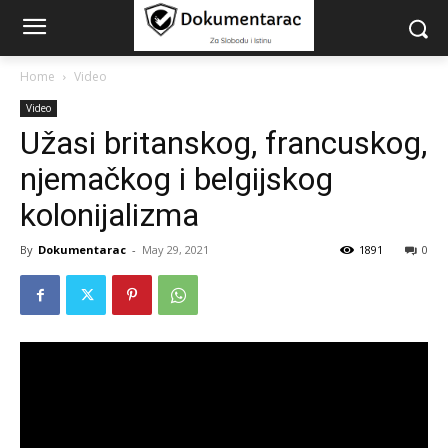
Home
Video
Video
Užasi britanskog, francuskog,
njemačkog i belgijskog
kolonijalizma
By
Dokumentarac
-
May 29, 2021
1891
0