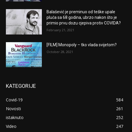
Balašević je preminuo od teške upale
pluća sa 68 godina, ubrzo nakon što je
primio prvu dozu cjepiva protiv COVIDA?
February 21, 2021
[FILM] Monopoly – tko vlada svijetom?
October 28, 2021
KATEGORIJE
Covid-19
584
Novosti
261
istaknuto
252
Video
247