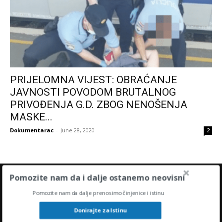
PRIJELOMNA VIJEST: OBRAĆANJE
JAVNOSTI POVODOM BRUTALNOG
PRIVOĐENJA G.D. ZBOG NENOŠENJA
MASKE...
Dokumentarac
-
June 28, 2020
2
Pomozite nam da i dalje ostanemo neovisni
ODABIR UREDNIKA
Pomozite nam da dalje prenosimo činjenice i istinu
Donirajte za Istinu
Demontirana cenzura članka: Što uzrokuje
bolest COVID-19?