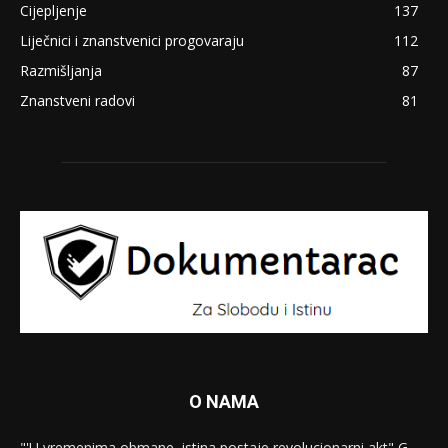
Cijepljenje
137
Liječnici i znanstvenici progovaraju
112
Razmišljanja
87
Znanstveni radovi
81
O NAMA
"'U vremenima obmane, istina postaje revolucionarni akt" G.