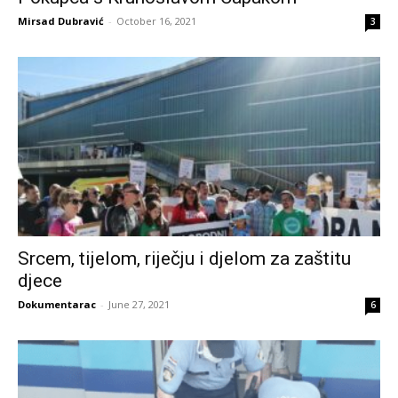
Mirsad Dubravić
-
October 16, 2021
3
Srcem, tijelom, riječju i djelom za zaštitu
djece
Dokumentarac
-
June 27, 2021
6