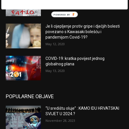
August 2, 2020
POWERED BY
Je li cijepljenje protiv gripe i dječjih bolesti
povezano s Kawasaki bolešću i
pandemijom Covid-19?
May 12, 2020
COVID-19: kratka povijest jednog
globalnog plana
May 13, 2020
POPULARNE OBJAVE
“U središtu oluje” : KAMO IDU HRVATSKAI
SVIJET U 2024.?
November 28, 2023