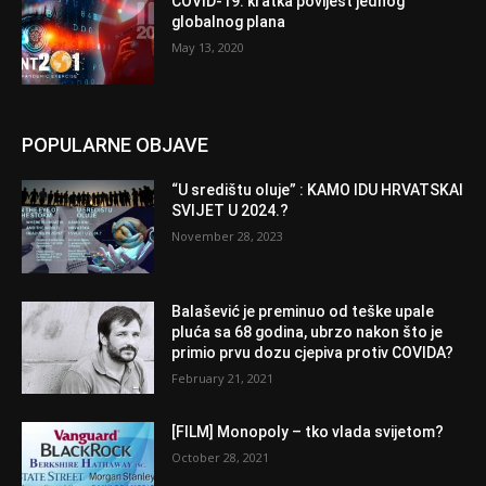
COVID-19: kratka povijest jednog
globalnog plana
May 13, 2020
POPULARNE OBJAVE
“U središtu oluje” : KAMO IDU HRVATSKAI
SVIJET U 2024.?
November 28, 2023
Balašević je preminuo od teške upale
pluća sa 68 godina, ubrzo nakon što je
primio prvu dozu cjepiva protiv COVIDA?
February 21, 2021
[FILM] Monopoly – tko vlada svijetom?
October 28, 2021