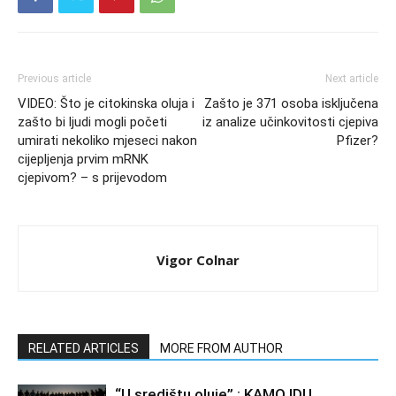
Previous article
Next article
VIDEO: Što je citokinska oluja i
Zašto je 371 osoba isključena
zašto bi ljudi mogli početi
iz analize učinkovitosti cjepiva
umirati nekoliko mjeseci nakon
Pfizer?
cijepljenja prvim mRNK
cjepivom? – s prijevodom
Vigor Colnar
RELATED ARTICLES
MORE FROM AUTHOR
“U središtu oluje” : KAMO IDU