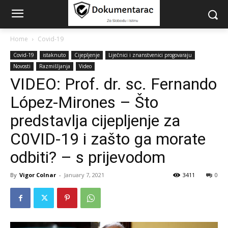
Home
Covid-19
Covid-19
istaknuto
Cijepljenje
Liječnici i znanstvenici progovaraju
Novosti
Razmišljanja
Video
VIDEO: Prof. dr. sc. Fernando
López-Mirones – Što
predstavlja cijepljenje za
C0VID-19 i zašto ga morate
odbiti? – s prijevodom
By
Vigor Colnar
-
January 7, 2021
3411
0