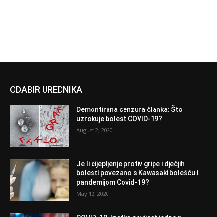
ODABIR UREDNIKA
Demontirana cenzura članka: Što
uzrokuje bolest COVID-19?
August 2, 2020
Je li cijepljenje protiv gripe i dječjih
bolesti povezano s Kawasaki bolešću i
pandemijom Covid-19?
May 12, 2020