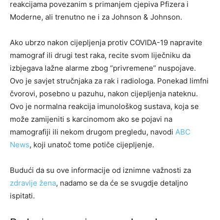
reakcijama povezanim s primanjem cjepiva Pfizera i
Moderne, ali trenutno ne i za Johnson & Johnson.
Ako ubrzo nakon cijepljenja protiv COVIDA-19 napravite
mamograf ili drugi test raka, recite svom liječniku da
izbjegava lažne alarme zbog “privremene” nuspojave.
Ovo je savjet stručnjaka za rak i radiologa. Ponekad limfni
čvorovi, posebno u pazuhu, nakon cijepljenja nateknu.
Ovo je normalna reakcija imunološkog sustava, koja se
može zamijeniti s karcinomom ako se pojavi na
mamografiji ili nekom drugom pregledu, navodi
ABC
News
, koji unatoč tome potiče cijepljenje.
Budući da su ove informacije od iznimne važnosti za
zdravlje žena
, nadamo se da će se svugdje detaljno
ispitati.