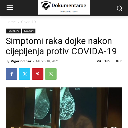
Home
Covid-19
Covid-19
Novosti
Simptomi raka dojke nakon
cijepljenja protiv COVIDA-19
By
Vigor Colnar
-
March 10, 2021
3396
0