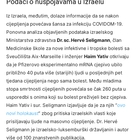
Podaci o nuspojavama u Izraelu
Iz Izraela, međutim, dolaze informacije da se nakon
cijepljenja povećava šansa za infekciju COVIDOM-19.
Ponovna analiza objavljenih podataka izraelskog
Ministarstva zdravstva
Dr. sc. Hervé Seligmann
, član
Medicinske škole za nove infektivne i tropske bolesti sa
Sveučilišta Aix-Marseille i inženjer
Haim Yativ
otkrivaju
da je Pfizerovo eksperimentalno mRNA cjepivo ubilo
približno 40 puta više (starijih) ljudi u posljednjih pet
tjedana cijepljenja nego sama bolest. Među mladima
stopa smrtnosti cijepljenih povećala se čak 260 puta u
usporedbi s onima koji su bolest preživjeli bez cjepiva.
Haim Yativ i sur. Seligmann izjavljuje da je za njih “
ovo
novi holokaust
” zbog pritiska izraelskih vlasti koje
prisiljavaju ljude na masovno cijepljenje. Dr. Hervé
Seligmann je izraelsko-luksemburški državljanin i autor
više od 100 znanstvenih publikacija.