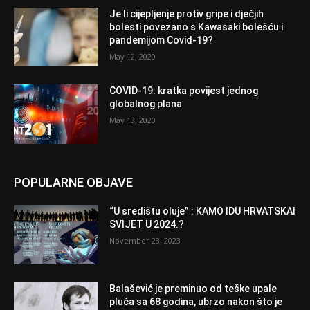
Je li cijepljenje protiv gripe i dječjih
bolesti povezano s Kawasaki bolešću i
pandemijom Covid-19?
May 12, 2020
COVID-19: kratka povijest jednog
globalnog plana
May 13, 2020
POPULARNE OBJAVE
“U središtu oluje” : KAMO IDU HRVATSKAI
SVIJET U 2024.?
November 28, 2023
Balašević je preminuo od teške upale
pluća sa 68 godina, ubrzo nakon što je