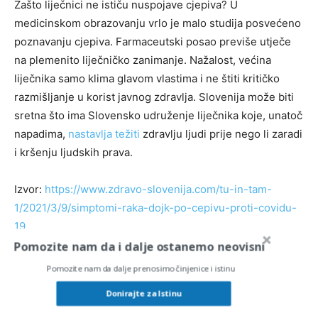
Zašto liječnici ne ističu nuspojave cjepiva? U
medicinskom obrazovanju vrlo je malo studija posvećeno
poznavanju cjepiva. Farmaceutski posao previše utječe
na plemenito liječničko zanimanje. Nažalost, većina
liječnika samo klima glavom vlastima i ne štiti kritičko
razmišljanje u korist javnog zdravlja. Slovenija može biti
sretna što ima Slovensko udruženje liječnika koje, unatoč
napadima,
nastavlja težiti
zdravlju ljudi prije nego li zaradi
i kršenju ljudskih prava.
Izvor:
https://www.zdravo-slovenija.com/tu-in-tam-
1/2021/3/9/simptomi-raka-dojk-po-cepivu-proti-covidu-
19
Pomozite nam da i dalje ostanemo neovisni
Tweet
Share
Vibe
WhatsApp
Email
Pomozite nam da dalje prenosimo činjenice i istinu
Donirajte za Istinu
TAGS
Cijepljenje
cjepivo
covid-19
DOJKE
rak