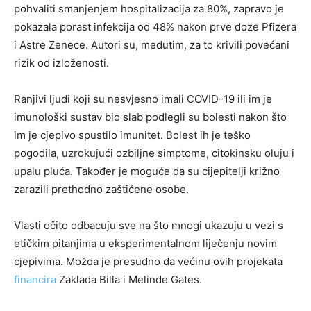
pohvaliti smanjenjem hospitalizacija za 80%, zapravo je
pokazala porast infekcija od 48% nakon prve doze Pfizera
i Astre Zenece. Autori su, međutim, za to krivili povećani
rizik od izloženosti.
Ranjivi ljudi koji su nesvjesno imali COVID-19 ili im je
imunološki sustav bio slab podlegli su bolesti nakon što
im je cjepivo spustilo imunitet. Bolest ih je teško
pogodila, uzrokujući ozbiljne simptome, citokinsku oluju i
upalu pluća. Također je moguće da su cijepitelji križno
zarazili prethodno zaštićene osobe.
Vlasti očito odbacuju sve na što mnogi ukazuju u vezi s
etičkim pitanjima u eksperimentalnom liječenju novim
cjepivima. Možda je presudno da većinu ovih projekata
financira
Zaklada Billa i Melinde Gates.