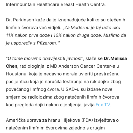
Intermountain Healthcare Breast Health Centra.
Dr. Parkinson kaže da je iznenađujuće koliko su otečenih
limfnih čvorova već vidjeli. „
Za Modernu je taj udio oko
11% nakon prve doze i 16% nakon druge doze. Mislimo da
je usporediv s Pfizerom.
“
“
O tome moramo obavijestiti javnost
“, slaže se
Dr. Melissa
Chen
, radiologinja iz MD Anderson Cancer Center-a u
Houstonu, koja je nedavno morala uvjeriti prestrašenu
pacijenticu koja je naručila testiranje na rak dojke zbog
povećanog limfnog čvora. U SAD-u su izdane nove
smjernice radiolozima zbog natečenih limfnih čvorova
kod pregleda dojki nakon cijepljenja, javlja
Fox TV
.
Američka uprava za hranu i lijekove (FDA) izvještava o
natečenim limfnim čvorovima zajedno s drugim