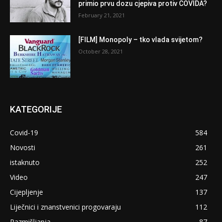
primio prvu dozu cjepiva protiv COVIDA?
February 21, 2021
[FILM] Monopoly – tko vlada svijetom?
October 28, 2021
KATEGORIJE
Covid-19
584
Novosti
261
istaknuto
252
Video
247
Cijepljenje
137
Liječnici i znanstvenici progovaraju
112
Razmišljanja
87