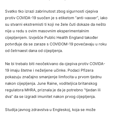
Svatko tko izrazi zabrinutost zbog sigurnosti cjepiva
protiv COVIDA-19 suočen je s etiketom “anti-vaxxer”, iako
su stvarni ekstremisti ti koji ne žele čuti dokaze da nešto
nije u redu s ovim masovnim eksperimentalnim
cijepljenjem. Izvješće Public Health England također
potvrđuje da se zaraze s COVIDOM-19 povećavaju u roku
od četrnaest dana od cijepljenja.
Ne bi trebalo biti neočekivano da cjepiva protiv COVIDA-
19 imaju štetne i neželjene učinke. Podaci Pfizera
pokazuju značajno smanjenje limfocita u prvom tjednu
nakon cijepljenja. June Raine, voditeljica britanskog
regulatora MHRA, priznala je da je potrebno “tjedan ili
dva” da se izgradi imunitet nakon prvog cijepljenja.
Studija javnog zdravstva u Engleskoj, koja se može