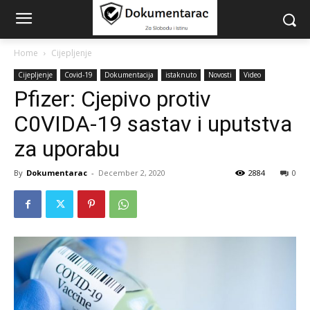
Home
Cijepljenje
Cijepljenje
Covid-19
Dokumentacija
istaknuto
Novosti
Video
Pfizer: Cjepivo protiv
C0VIDA-19 sastav i uputstva
za uporabu
By
Dokumentarac
-
December 2, 2020
2884
0