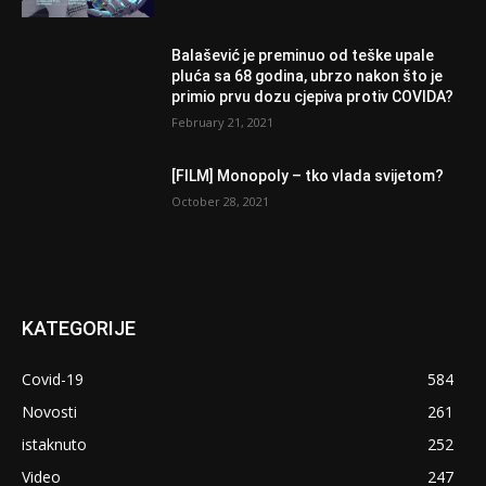
Balašević je preminuo od teške upale
pluća sa 68 godina, ubrzo nakon što je
primio prvu dozu cjepiva protiv COVIDA?
February 21, 2021
[FILM] Monopoly – tko vlada svijetom?
October 28, 2021
KATEGORIJE
Covid-19
584
Novosti
261
istaknuto
252
Video
247