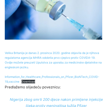
Velika Britanija je danas 2. prosinca 2020. godine objavila da je njihova
regulatorna agencija MHRA odobrila prvo cjepivo protiv C0VIDA-19.
Ovdje možete preuzeti Uputstva za uporabu za medicinske djelatnike na
engleskom jeziku.
Information_for_Healthcare_Professionals_on_Pfizer_BioNTech_COVID-
19_vaccine
Download
Predlažemo slijedeću poveznicu:
Nigerija zbog smrti 200 djece nakon primljene injekcije
lijeka protiv meningitisa tužila Pfizer