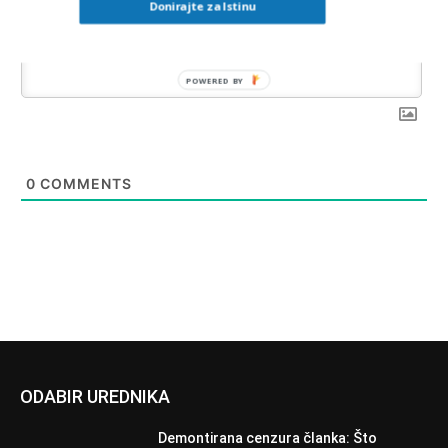
Donirajte za Istinu
POWERED BY
0
COMMENTS
ODABIR UREDNIKA
Demontirana cenzura članka: Što