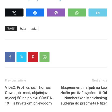
Tweet
Share
Vibe
WhatsApp
Email
TAGS
hzjz
zzjz
Previous article
Next article
VIDEO: Prof. dr. sc. Thomas
Eksperimenti na ljudima kao
Cowan, dr. med, objašnjava
zločin protiv čovječnosti: Od
utjecaj 5G na pojavu C0VIDA-
Nurnberškog Medicinskog
19 – s hrvatskim prijevodom
suđenja do predmeta Pfizer