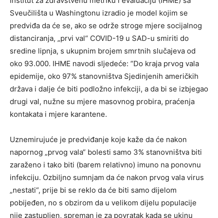
Institut za zdravstvenu metriku i evaluaciju (IHME) sa
Sveučilišta u Washingtonu izradio je model kojim se
predviđa da će se, ako se održe stroge mjere socijalnog
distanciranja, „prvi val“ COVID-19 u SAD-u smiriti do
sredine lipnja, s ukupnim brojem smrtnih slučajeva od
oko 93.000. IHME navodi sljedeće: “Do kraja prvog vala
epidemije, oko 97% stanovništva Sjedinjenih američkih
država i dalje će biti podložno infekciji, a da bi se izbjegao
drugi val, nužne su mjere masovnog probira, praćenja
kontakata i mjere karantene.
Uznemirujuće je predviđanje koje kaže da će nakon
napornog „prvog vala“ bolesti samo 3% stanovništva biti
zaraženo i tako biti (barem relativno) imuno na ponovnu
infekciju. Ozbiljno sumnjam da će nakon prvog vala virus
„nestati“, prije bi se reklo da će biti samo dijelom
pobijeđen, no s obzirom da u velikom dijelu populacije
nije zastupljen, spreman je za povratak kada se ukinu