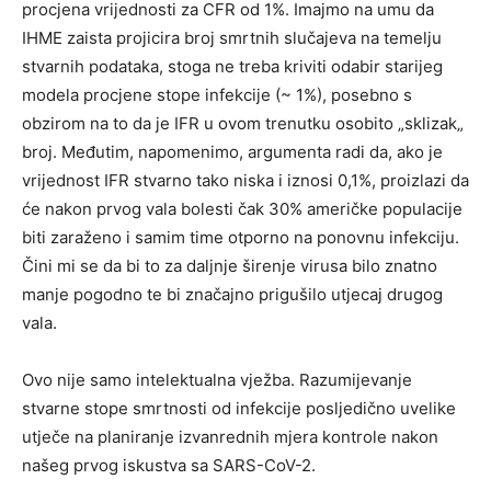
procjena vrijednosti za CFR od 1%. Imajmo na umu da
IHME zaista projicira broj smrtnih slučajeva na temelju
stvarnih podataka, stoga ne treba kriviti odabir starijeg
modela procjene stope infekcije (~ 1%), posebno s
obzirom na to da je IFR u ovom trenutku osobito „sklizak„
broj. Međutim, napomenimo, argumenta radi da, ako je
vrijednost IFR stvarno tako niska i iznosi 0,1%, proizlazi da
će nakon prvog vala bolesti čak 30% američke populacije
biti zaraženo i samim time otporno na ponovnu infekciju.
Čini mi se da bi to za daljnje širenje virusa bilo znatno
manje pogodno te bi značajno prigušilo utjecaj drugog
vala.
Ovo nije samo intelektualna vježba. Razumijevanje
stvarne stope smrtnosti od infekcije posljedično uvelike
utječe na planiranje izvanrednih mjera kontrole nakon
našeg prvog iskustva sa SARS-CoV-2.