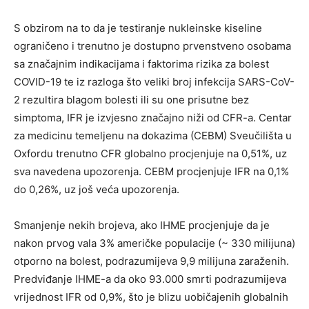
S obzirom na to da je testiranje nukleinske kiseline
ograničeno i trenutno je dostupno prvenstveno osobama
sa značajnim indikacijama i faktorima rizika za bolest
COVID-19 te iz razloga što veliki broj infekcija SARS-CoV-
2 rezultira blagom bolesti ili su one prisutne bez
simptoma, IFR je izvjesno značajno niži od CFR-a. Centar
za medicinu temeljenu na dokazima (CEBM) Sveučilišta u
Oxfordu trenutno CFR globalno procjenjuje na 0,51%, uz
sva navedena upozorenja. CEBM procjenjuje IFR na 0,1%
do 0,26%, uz još veća upozorenja.
Smanjenje nekih brojeva, ako IHME procjenjuje da je
nakon prvog vala 3% američke populacije (~ 330 milijuna)
otporno na bolest, podrazumijeva 9,9 milijuna zaraženih.
Predviđanje IHME-a da oko 93.000 smrti podrazumijeva
vrijednost IFR od 0,9%, što je blizu uobičajenih globalnih