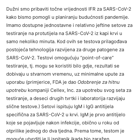
Dužni smo pribaviti točne vrijednosti IFR za SARS-CoV-2
kako bismo pomogli u planiranju budućnosti pandemije.
Imamo dostupne jednostavne i relativno jeftine setove za
testiranje na protutijela na SARS-CoV-2 iz kapi krvi u
samo nekoliko minuta. Kod ovih se testova prilagođava
postojeća tehnologija razvijena za druge patogene za
SARS-CoV-2. Testovi omogućuju “point-of-care”
testiranje, tj. mogu se koristiti bilo gdje, rezultati se
dobivaju u stvarnom vremenu, uz minimalne upute za
uporabu (primjerice, FDA je dao
Odobrenje za hitnu
upotrebu
kompaniji Cellex, Inc. za upotrebu svog seta za
testiranje, a deseci drugih tvrtki i laboratorija razvijaju
slične testove.) Setovi ispituju IgM i IgG antitijela
specifična za SARS-CoV-2 u krvi. IgM je prvo antitijelo
koje se pojavljuje nakon infekcije, obično u roku od
otprilike jednog do dva tjedna. Prema tome, testom je
moguće utvrditi je li ispitanik ikada bio zaražen