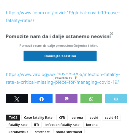
https://www.cebm.net/covid-19/global-covid-19-case-
fatality-rates/
Pomozite nam da i dalje ostanemo neovisni
https://www.newscientist.com/article/2239497-why-we-
still-dont-know-what-the-death-rate-is-for-covid-19/
Pomozite nam da dalje prenosimo činjenice i istinu
Donirajte za Istinu
Prijevod članka:
https://www.virology.ws/2020/04/05/infection-fatality-
rate-a-critical-missing-piece-for-managing-covid-19/
Tweet
Share
Vibe
WhatsApp
Email
TAGS
Case fatality Rate
CFR
corona
covid
covid-19
fatality rate
IFR
infection fatality rate
korona
koronavirus
smrtnost
stopa smrtnosti