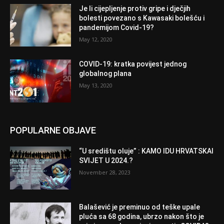
Je li cijepljenje protiv gripe i dječjih
bolesti povezano s Kawasaki bolešću i
pandemijom Covid-19?
May 12, 2020
COVID-19: kratka povijest jednog
globalnog plana
May 13, 2020
POPULARNE OBJAVE
“U središtu oluje” : KAMO IDU HRVATSKAI
SVIJET U 2024.?
November 28, 2023
Balašević je preminuo od teške upale
pluća sa 68 godina, ubrzo nakon što je