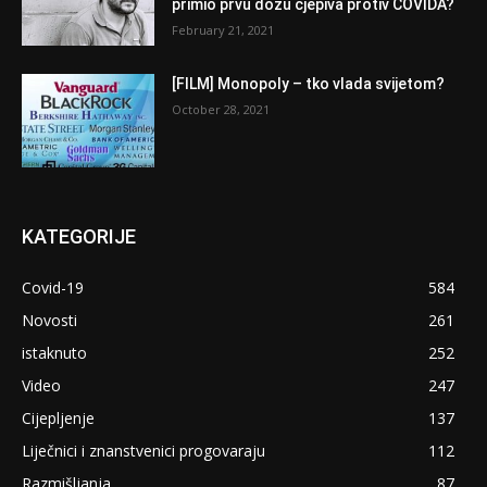
primio prvu dozu cjepiva protiv COVIDA?
February 21, 2021
[FILM] Monopoly – tko vlada svijetom?
October 28, 2021
KATEGORIJE
Covid-19
584
Novosti
261
istaknuto
252
Video
247
Cijepljenje
137
Liječnici i znanstvenici progovaraju
112
Razmišljanja
87