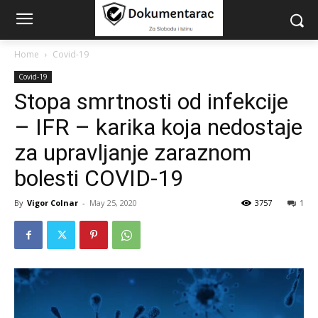
Home
Covid-19
Covid-19
Stopa smrtnosti od infekcije
– IFR – karika koja nedostaje
za upravljanje zaraznom
bolesti COVID-19
By
Vigor Colnar
-
May 25, 2020
3757
1