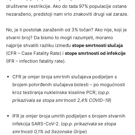
društvene restrikcije. Ako do tada 97% populacije ostane
nezaraženo, predstoji nam vrlo znakoviti drugi val zaraze.
No, je li postotak zaraženih od 3% točan? Ako nije, koji je
stvarni broj? Da bismo to mogli razumjeti, moramo
najprije shvatiti razliku između
stope smrtnosti slučaja
(CFR – Case Fatality Rate) i
stope smrtnosti od infekcije
(IFR – infection fatality rate).
CFR je omjer broja smrtnih slučajeva podijeljen s
brojem potvrđenih slučajeva bolesti – po mogućnosti
kroz testiranja nukleinske kiseline PCR; (
op.p.
prikazivala se stopa smrtnosti 2,4% COVID-19
)
IFR je omjer broja umrlih podijeljen s brojem stvarnih
infekcija SARS-CoV-2. (
op.p. prikazivala se stopa
smrtnosti 0,1% od Sezonske Gripe
)