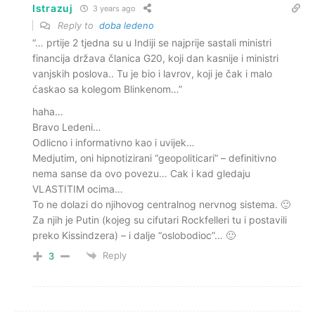
Istrazuj
3 years ago
Reply to
doba ledeno
“… prtije 2 tjedna su u Indiji se najprije sastali ministri
financija država članica G20, koji dan kasnije i ministri
vanjskih poslova.. Tu je bio i lavrov, koji je čak i malo
ćaskao sa kolegom Blinkenom…”
haha…
Bravo Ledeni…
Odlicno i informativno kao i uvijek…
Medjutim, oni hipnotizirani “geopoliticari” – definitivno
nema sanse da ovo povezu… Cak i kad gledaju
VLASTITIM ocima…
To ne dolazi do njihovog centralnog nervnog sistema. 🙂
Za njih je Putin (kojeg su cifutari Rockfelleri tu i postavili
preko Kissindzera) – i dalje “oslobodioc”… 🙂
Reply
3