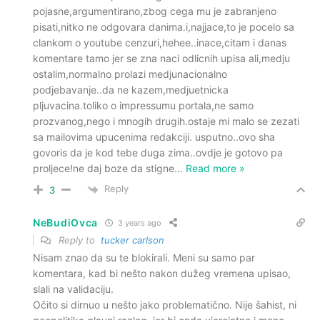
pojasne,argumentirano,zbog cega mu je zabranjeno
pisati,nitko ne odgovara danima.i,najjace,to je pocelo sa
clankom o youtube cenzuri,hehee..inace,citam i danas
komentare tamo jer se zna naci odlicnih upisa ali,medju
ostalim,normalno prolazi medjunacionalno
podjebavanje..da ne kazem,medjuetnicka
pljuvacina.toliko o impressumu portala,ne samo
prozvanog,nego i mnogih drugih.ostaje mi malo se zezati
sa mailovima upucenima redakciji. usputno..ovo sha
govoris da je kod tebe duga zima..ovdje je gotovo pa
proljece!ne daj boze da stigne
…
Read more »
Reply
3
NeBudiOvca
3 years ago
Reply to
tucker carlson
Nisam znao da su te blokirali. Meni su samo par
komentara, kad bi nešto nakon dužeg vremena upisao,
slali na validaciju.
Očito si dirnuo u nešto jako problematično. Nije šahist, ni