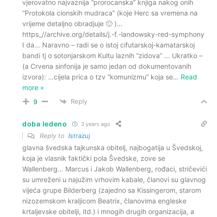
vjerovatno najvaznija “prorocanska” knjiga nakog onih
“Protokola cionskih mudraca” (koje Herc sa vremena na
vrijeme detaljno obradjuje 🙂 )…
https_//archive.org/details/j.-f.-landowsky-red-symphony
I da… Naravno – radi se o istoj cifutarskoj-kamatarskoj
bandi tj o sotonjarskom Kultu laznih “zidova” … Ukratko –
(a Crvena sinfonija je samo jedan od dokumentovanih
izvora): …cijela prica o tzv “komunizmu” koja se
…
Read
more »
Reply
9
doba ledeno
3 years ago
Reply to
Istrazuj
glavna švedska tajkunska obitelj, najbogatija u Švedskoj,
koja je vlasnik faktički pola Švedske, zove se
Wallenberg… Marcus i Jakob Wallenberg, rođaci, stričevići
su umreženi u najužim vrhovim kabale, članovi su glavnog
vijeća grupe Bilderberg (zajedno sa Kissingerom, starom
nizozemskom kraljicom Beatrix, članovima engleske
krtaljevske obitelji, itd.) i mnogih drugih organizacija, a