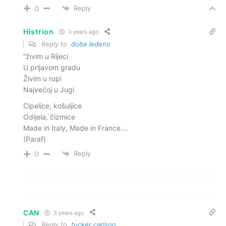
Reply
0
Histrion
3 years ago
Reply to
doba ledeno
“živim u Rijeci
U prljavom gradu
Živim u rupi
Najvećoj u Jugi
Cipelice, košuljice
Odijela, čizmice
Made in Italy, Made in France….
(Paraf)
Reply
0
CAN
3 years ago
Reply to
tucker carlson