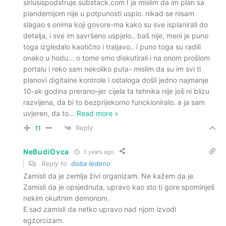
siriusispodstruje.substack.com I ja mislim da im plan sa
plandemijom nije u potpunosti uspio. nikad se nisam
slagao s onima koji govore-ma kako su sve isplanirali do
detalja, i sve im savršeno uspjelo.. baš nije, meni je puno
toga izgledalo kaotično i traljavo.. i puno toga su radili
onako u hodu… o tome smo diskutirali i na onom prošlom
portalu i reko sam nekoliko puta- mislim da su im svi ti
planovi digitalne kontrole i ostaloga došli jedno najmanje
10-ak godina prerano–jer cijela ta tehnika nije još ni blizu
razvijena, da bi to bezprijekorno funckioniralo. a ja sam
uvjeren, da to
…
Read more »
Reply
11
NeBudiOvca
3 years ago
Reply to
doba ledeno
Zamisli da je zemlja živi organizam. Ne kažem da je.
Zamisli da je opsjednuta, upravo kao sto ti gore spominješ
nekim okultnim demonom.
E sad zamisli da netko upravo nad njom izvodi
egzorcizam.