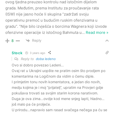
ovog tjedna preuzeo kontrolu nad istočnim dijelom
grada. Međutim, prema Institutu za proučavanje rata
(ISW) nije jasno hoće li skupina “zadržati svoju
operativnu premoć u budućim ruskim ofenzivama u
gradu”. “Nije bilo izvješća o borcima Wagnera koji izvode
ofenzivne operacije iz istočnog Bahmuta u
…
Read more »
Reply
8
Stock
3 years ago
Reply to
doba ledeno
Ovo si dobro povezao Ledeni…
Ovaj rat u Ukrajini uopšte ne pratim osim što prodjem po
komentarima na Logičnom da vidim o čemu diple.
I primjetim tonu novih komentatora, a jedan dio novih,
medju kojima je i moj “prijatelj”, upratim na Provjeri gdje
pokušava trovati sa svojim starim korona narativom.
Duga je ova zima…ovdje kod mene snjeg lapti, hladno…
još malo pa će proljeće.
U prirodu…napravio sam rasad svačega nečega pa ću se