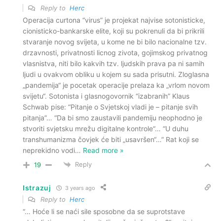
Reply to
Herc
Operacija curtona “virus” je projekat najvise sotonisticke,
cionisticko-bankarske elite, koji su pokrenuli da bi prikrili
stvaranje novog svijeta, u kome ne bi bilo nacionalne tzv.
drzavnosti, privatnosti licnog zivota, gojimskog privatnog
vlasnistva, niti bilo kakvih tzv. ljudskih prava pa ni samih
ljudi u ovakvom obliku u kojem su sada prisutni. Zloglasna
„pandemija“ je pocetak operacije prelaza ka „vrlom novom
svijetu“. Sotonista i glasnogovornik “izabranih” Klaus
Schwab pise: “Pitanje o Svjetskoj vladi je – pitanje svih
pitanja”… “Da bi smo zaustavili pandemiju neophodno je
stvoriti svjetsku mrežu digitalne kontrole“… “U duhu
transhumanizma čovjek će biti „usavršen“…” Rat koji se
neprekidno vodi
…
Read more »
Reply
19
Istrazuj
3 years ago
Reply to
Herc
“… Hoće li se naći sile sposobne da se suprotstave