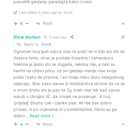
posvetiti gledanju paradajza kako crveni.
Last edited 3 years ago by Stock
Reply
6
Slow motion
3 years ago
Reply to
Stock
Ogroman broj ljudi uopce vise ne prati rat ni bilo sto sto se
desava tamo..stvar je postala dosadna i zamarajuca.
Nekima je jasno sto se dogada, nekima nije, a neki su
inertni na citavu pricu..no svi gledaju manje-vise svoja
posla i kako da prezive, i svi imaju neku dozu nelagodnog
osjecaja.. Btw..kazu danas iz ministarstva obrane da ce se
o onom dronu sto je pao na Zg znati vise tek kad zavrsi
sukob u Ukrajini..🤭..da covjek ne povjeruje.. A tvoj
‘prijatelj’ Shumy cak i clanke pise. Ali nije bas dobro
prosao..ni po ocjenama ni u komentarima. Decki su ga
dobro
…
Read more »
Reply
4