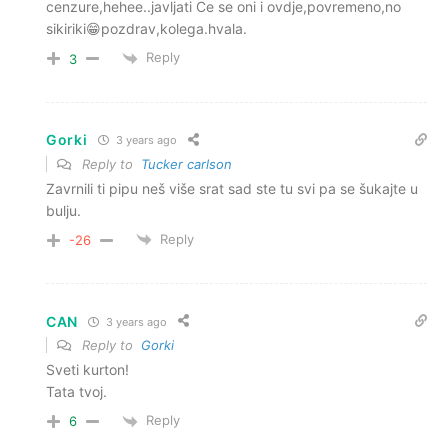
cenzure,hehee..javljati Ce se oni i ovdje,povremeno,no
sikiriki😁pozdrav,kolega.hvala.
Reply
3
Gorki
3 years ago
Reply to
Tucker carlson
Zavrnili ti pipu neš više srat sad ste tu svi pa se šukajte u
bulju.
Reply
-26
CAN
3 years ago
Reply to
Gorki
Sveti kurton!
Tata tvoj.
Reply
6