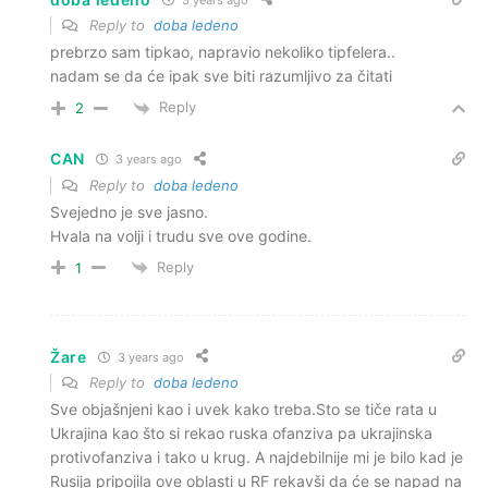
Reply to
doba ledeno
prebrzo sam tipkao, napravio nekoliko tipfelera..
nadam se da će ipak sve biti razumljivo za čitati
Reply
2
CAN
3 years ago
Reply to
doba ledeno
Svejedno je sve jasno.
Hvala na volji i trudu sve ove godine.
Reply
1
Žare
3 years ago
Reply to
doba ledeno
Sve objašnjeni kao i uvek kako treba.Sto se tiče rata u
Ukrajina kao što si rekao ruska ofanziva pa ukrajinska
protivofanziva i tako u krug. A najdebilnije mi je bilo kad je
Rusija pripojila ove oblasti u RF rekavši da će se napad na