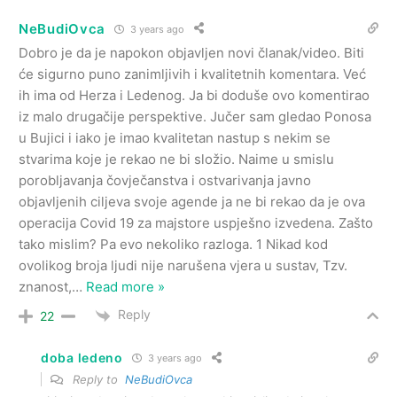
NeBudiOvca
3 years ago
Dobro je da je napokon objavljen novi članak/video. Biti
će sigurno puno zanimljivih i kvalitetnih komentara. Već
ih ima od Herza i Ledenog. Ja bi doduše ovo komentirao
iz malo drugačije perspektive. Jučer sam gledao Ponosa
u Bujici i iako je imao kvalitetan nastup s nekim se
stvarima koje je rekao ne bi složio. Naime u smislu
porobljavanja čovječanstva i ostvarivanja javno
objavljenih ciljeva svoje agende ja ne bi rekao da je ova
operacija Covid 19 za majstore uspješno izvedena. Zašto
tako mislim? Pa evo nekoliko razloga. 1 Nikad kod
ovolikog broja ljudi nije narušena vjera u sustav, Tzv.
znanost,
…
Read more »
Reply
22
doba ledeno
3 years ago
Reply to
NeBudiOvca