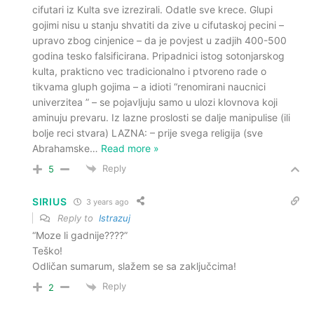
cifutari iz Kulta sve izrezirali. Odatle sve krece. Glupi
gojimi nisu u stanju shvatiti da zive u cifutaskoj pecini –
upravo zbog cinjenice – da je povjest u zadjih 400-500
godina tesko falsificirana. Pripadnici istog sotonjarskog
kulta, prakticno vec tradicionalno i ptvoreno rade o
tikvama gluph gojima – a idioti “renomirani naucnici
univerzitea ” – se pojavljuju samo u ulozi klovnova koji
aminuju prevaru. Iz lazne proslosti se dalje manipulise (ili
bolje reci stvara) LAZNA: – prije svega religija (sve
Abrahamske
…
Read more »
Reply
5
SIRIUS
3 years ago
Reply to
Istrazuj
“Moze li gadnije????”
Teško!
Odličan sumarum, slažem se sa zaključcima!
Reply
2