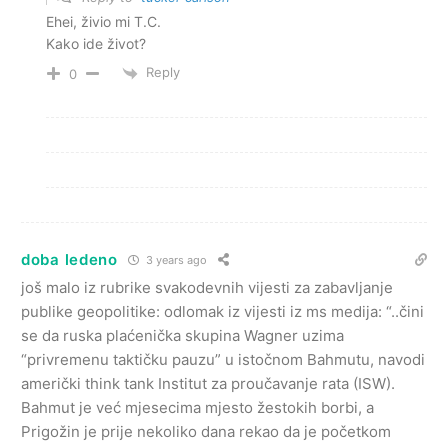
Ehei, živio mi T.C.
Kako ide život?
Reply
0
doba ledeno
3 years ago
još malo iz rubrike svakodevnih vijesti za zabavljanje
publike geopolitike: odlomak iz vijesti iz ms medija: “..čini
se da ruska plaćenička skupina Wagner uzima
“privremenu taktičku pauzu” u istočnom Bahmutu, navodi
američki think tank Institut za proučavanje rata (ISW).
Bahmut je već mjesecima mjesto žestokih borbi, a
Prigožin je prije nekoliko dana rekao da je početkom