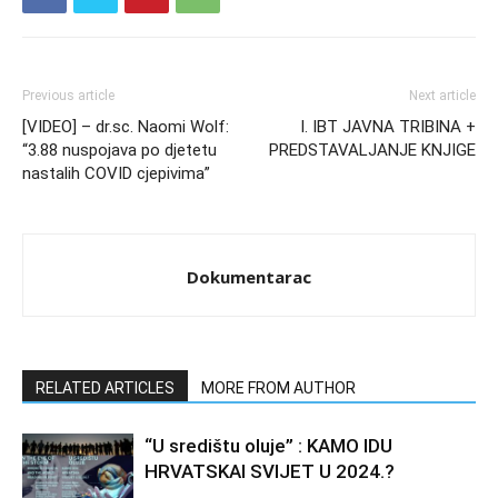
Previous article
Next article
[VIDEO] – dr.sc. Naomi Wolf:
I. IBT JAVNA TRIBINA +
“3.88 nuspojava po djetetu
PREDSTAVALJANJE KNJIGE
nastalih COVID cjepivima”
Dokumentarac
RELATED ARTICLES
MORE FROM AUTHOR
“U središtu oluje” : KAMO IDU
HRVATSKAI SVIJET U 2024.?