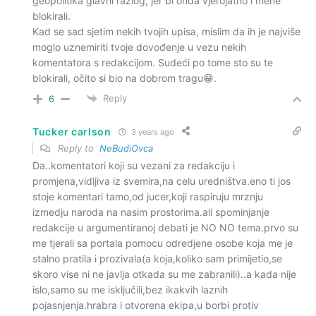
geopolitika glavni razlog, jer bi onda vjerojatno i mene
blokirali.
Kad se sad sjetim nekih tvojih upisa, mislim da ih je najviše
moglo uznemiriti tvoje dovođenje u vezu nekih
komentatora s redakcijom. Sudeći po tome sto su te
blokirali, očito si bio na dobrom tragu😁.
Reply
6
Tucker carlson
3 years ago
Reply to
NeBudiOvca
Da..komentatori koji su vezani za redakciju i
promjena,vidljiva iz svemira,na celu uredništva.eno ti jos
stoje komentari tamo,od jucer,koji raspiruju mrznju
izmedju naroda na nasim prostorima.ali spominjanje
redakcije u argumentiranoj debati je NO NO tema.prvo su
me tjerali sa portala pomocu odredjene osobe koja me je
stalno pratila i prozivala(a koja,koliko sam primijetio,se
skoro vise ni ne javlja otkada su me zabranili)..a kada nije
islo,samo su me isključili,bez ikakvih laznih
pojasnjenja.hrabra i otvorena ekipa,u borbi protiv