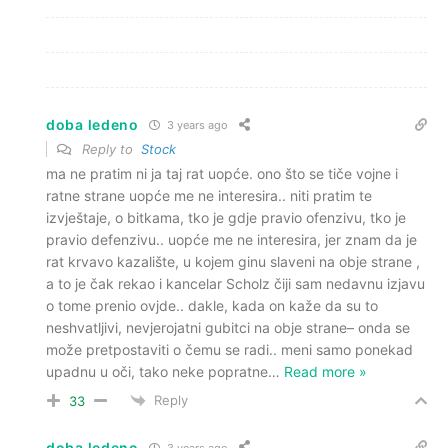
doba ledeno
3 years ago
Reply to
Stock
ma ne pratim ni ja taj rat uopće. ono što se tiče vojne i
ratne strane uopće me ne interesira.. niti pratim te
izvještaje, o bitkama, tko je gdje pravio ofenzivu, tko je
pravio defenzivu.. uopće me ne interesira, jer znam da je
rat krvavo kazalište, u kojem ginu slaveni na obje strane ,
a to je čak rekao i kancelar Scholz čiji sam nedavnu izjavu
o tome prenio ovjde.. dakle, kada on kaže da su to
neshvatljivi, nevjerojatni gubitci na obje strane– onda se
može pretpostaviti o čemu se radi.. meni samo ponekad
upadnu u oči, tako neke popratne
…
Read more »
Reply
33
doba ledeno
3 years ago