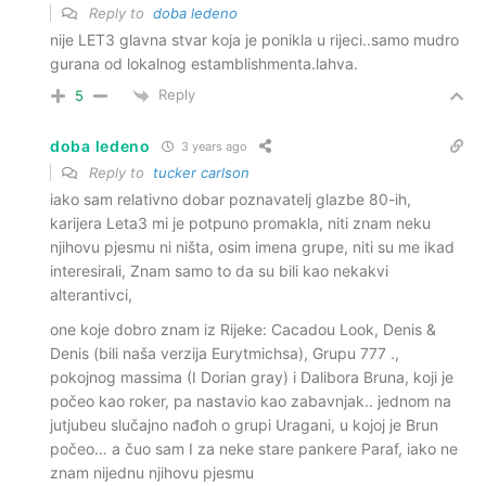
Reply to
doba ledeno
nije LET3 glavna stvar koja je ponikla u rijeci..samo mudro
gurana od lokalnog estamblishmenta.lahva.
Reply
5
doba ledeno
3 years ago
Reply to
tucker carlson
iako sam relativno dobar poznavatelj glazbe 80-ih,
karijera Leta3 mi je potpuno promakla, niti znam neku
njihovu pjesmu ni ništa, osim imena grupe, niti su me ikad
interesirali, Znam samo to da su bili kao nekakvi
alterantivci,
one koje dobro znam iz Rijeke: Cacadou Look, Denis &
Denis (bili naša verzija Eurytmichsa), Grupu 777 .,
pokojnog massima (I Dorian gray) i Dalibora Bruna, koji je
počeo kao roker, pa nastavio kao zabavnjak.. jednom na
jutjubeu slučajno nađoh o grupi Uragani, u kojoj je Brun
počeo… a čuo sam I za neke stare pankere Paraf, iako ne
znam nijednu njihovu pjesmu