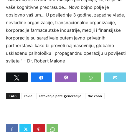
vaše kognitivne predrasude… Novo bojno polje je
doslovno vaš um… U posljednje 3 godine, zapadne vlade,
nevladine organizacije, transnacionalne organizacije,
korporacije farmaceutske industrije, mediji i finansijske
korporacije su sarađivale putem javno-privatnih
partnerstava, kako bi proveli najmasovniju, globalno
usklađenu psihološku i propagandnu operaciju u povijesti
svijeta!” – Dr. Robert Malone
Tweet
Share
Vibe
WhatsApp
Email
TAGS
covid
ratovanje pete generacije
the coon