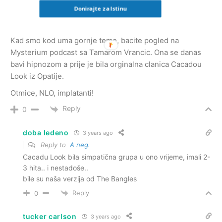
Donirajte za Istinu
A neg.
3 years ago
Kad smo kod uma gornje teme, bacite pogled na
Mysterium podcast sa Tamarom Vrancic. Ona se danas
bavi hipnozom a prije je bila orginalna clanica Cacadou
Look iz Opatije.
Otmice, NLO, implatanti!
Reply
0
doba ledeno
3 years ago
Reply to
A neg.
Cacadu Look bila simpatična grupa u ono vrijeme, imali 2-
3 hita.. i nestadoše..
bile su naša verzija od The Bangles
Reply
0
tucker carlson
3 years ago