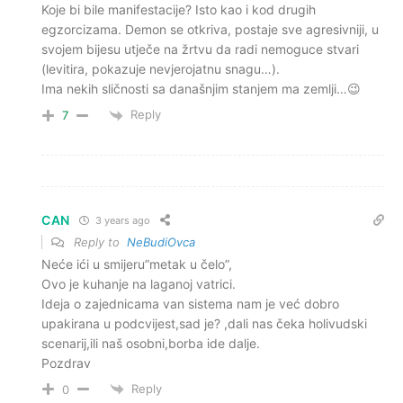
Koje bi bile manifestacije? Isto kao i kod drugih
egzorcizama. Demon se otkriva, postaje sve agresivniji, u
svojem bijesu utječe na žrtvu da radi nemoguce stvari
(levitira, pokazuje nevjerojatnu snagu…).
Ima nekih sličnosti sa današnjim stanjem ma zemlji…😉
Reply
7
CAN
3 years ago
Reply to
NeBudiOvca
Neće ići u smijeru”metak u čelo”,
Ovo je kuhanje na laganoj vatrici.
Ideja o zajednicama van sistema nam je već dobro
upakirana u podcvijest,sad je? ,dali nas čeka holivudski
scenarij,ili naš osobni,borba ide dalje.
Pozdrav
Reply
0