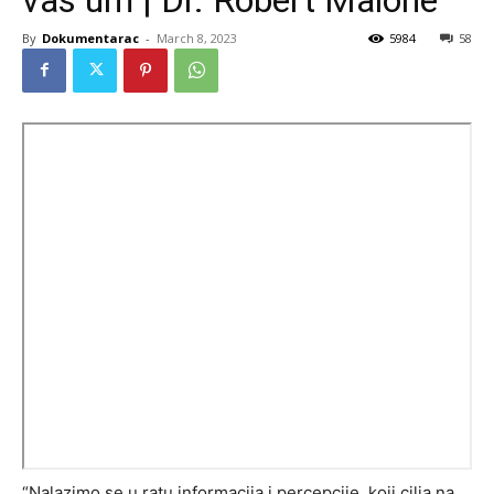
By
Dokumentarac
-
March 8, 2023
5984
58
“Nalazimo se u ratu informacija i percepcije, koji cilja na