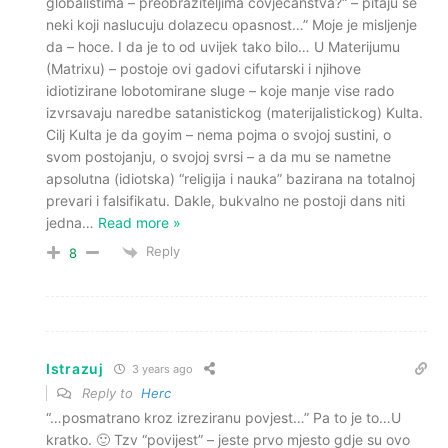
globalistima – preobraziteljima čovječanstva?“ – pitaju se
neki koji naslucuju dolazecu opasnost…” Moje je misljenje
da – hoce. I da je to od uvijek tako bilo… U Materijumu
(Matrixu) – postoje ovi gadovi cifutarski i njihove
idiotizirane lobotomirane sluge – koje manje vise rado
izvrsavaju naredbe satanistickog (materijalistickog) Kulta.
Cilj Kulta je da goyim – nema pojma o svojoj sustini, o
svom postojanju, o svojoj svrsi – a da mu se nametne
apsolutna (idiotska) “religija i nauka” bazirana na totalnoj
prevari i falsifikatu. Dakle, bukvalno ne postoji dans niti
jedna
…
Read more »
Reply
8
Istrazuj
3 years ago
Reply to
Herc
“…posmatrano kroz izreziranu povjest…” Pa to je to…U
kratko. 🙂 Tzv “povijest” – jeste prvo mjesto gdje su ovo