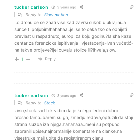
tucker carlson
3 years ago
Reply to
Slow motion
..o dronu ce se znati vise kad zavrsi sukob u ukrajini..a
sunce ti poljubim!hahahaa..jel se to ceka tko ce odnijeti
prevlast u raspadnutoj europi za koju godinu?!a sha kaze
centar za forenzicka ispitivanja i vjestacenja-ivan vučetić-
na takve proljeve?!jel cuvaju stolice ili?!hvala,slow.
Reply
1
tucker carlson
3 years ago
Reply to
Stock
zivio,stock.sad tek vidim da je kolega ledeni dobro i
prosao tamo..barem su ga,izmedju redova,optuzili da stoji
strana sluzba iza njega,hahahaaa..meni su potpuno
zabranili upise,najnormalnije komentare na clanke.na
visestruke mail upite da registriranom clanu