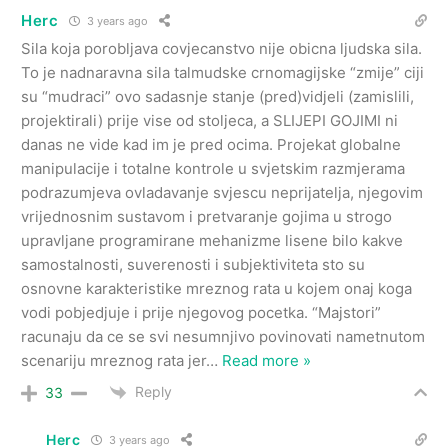
Herc
3 years ago
Sila koja porobljava covjecanstvo nije obicna ljudska sila.
To je nadnaravna sila talmudske crnomagijske “zmije” ciji
su “mudraci” ovo sadasnje stanje (pred)vidjeli (zamislili,
projektirali) prije vise od stoljeca, a SLIJEPI GOJIMI ni
danas ne vide kad im je pred ocima. Projekat globalne
manipulacije i totalne kontrole u svjetskim razmjerama
podrazumjeva ovladavanje svjescu neprijatelja, njegovim
vrijednosnim sustavom i pretvaranje gojima u strogo
upravljane programirane mehanizme lisene bilo kakve
samostalnosti, suverenosti i subjektiviteta sto su
osnovne karakteristike mreznog rata u kojem onaj koga
vodi pobjedjuje i prije njegovog pocetka. “Majstori”
racunaju da ce se svi nesumnjivo povinovati nametnutom
scenariju mreznog rata jer
…
Read more »
Reply
33
Herc
3 years ago