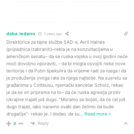
doba ledeno
3 years ago
Direktorica za tajne službe SAD-a, Avril Haines
(pripadnica izabranih)–rekla je na konzultacijama u
američkom senatu– da se ruska vojska u ovoj godini neće
moći dovoljno oporaviti, – da bi mogla osvojiti neke nove
teritorije i da Putin špekulira da vrijeme radi za njega i da
je produženje ovoga rata za njega najbolje. Na susretu sa
građanima u Cottbusu, njemački kancelar Scholz, rekao
je da se on priprema na to– da će ruska agresija protiv
Ukrajine trajati još dugo. “Moramo se bojati, da će rat još
dugo trajati, iako naravno svaki dan želimo da bude
drugačije”- rekao je. I dodao. da su
…
Read more »
Reply
9