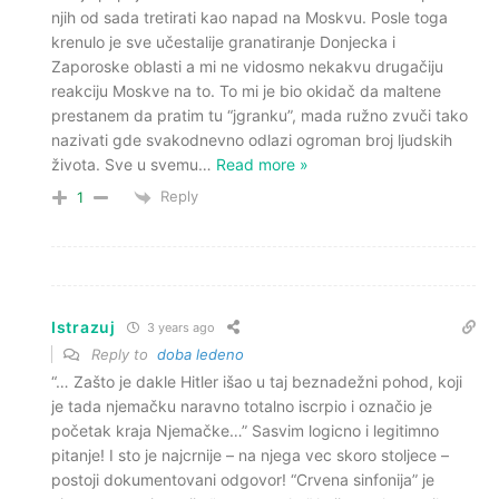
njih od sada tretirati kao napad na Moskvu. Posle toga
krenulo je sve učestalije granatiranje Donjecka i
Zaporoske oblasti a mi ne vidosmo nekakvu drugačiju
reakciju Moskve na to. To mi je bio okidač da maltene
prestanem da pratim tu “jgranku”, mada ružno zvuči tako
nazivati gde svakodnevno odlazi ogroman broj ljudskih
života. Sve u svemu
…
Read more »
Reply
1
Istrazuj
3 years ago
Reply to
doba ledeno
“… Zašto je dakle Hitler išao u taj beznadežni pohod, koji
je tada njemačku naravno totalno iscrpio i označio je
početak kraja Njemačke…” Sasvim logicno i legitimno
pitanje! I sto je najcrnije – na njega vec skoro stoljece –
postoji dokumentovani odgovor! “Crvena sinfonija” je