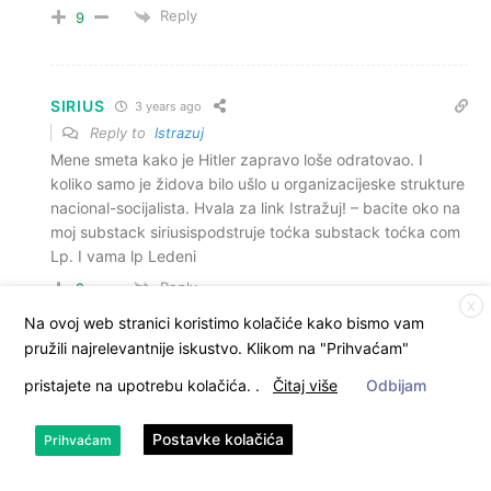
Reply
9
SIRIUS
3 years ago
Reply to
Istrazuj
Mene smeta kako je Hitler zapravo loše odratovao. I
koliko samo je židova bilo ušlo u organizacijeske strukture
nacional-socijalista. Hvala za link Istražuj! – bacite oko na
moj substack siriusispodstruje toćka substack toćka com
Lp. I vama lp Ledeni
Reply
2
X
Na ovoj web stranici koristimo kolačiće kako bismo vam
pružili najrelevantnije iskustvo. Klikom na "Prihvaćam"
doba ledeno
3 years ago
pristajete na upotrebu kolačića.
.
Čitaj više
Odbijam
Reply to
SIRIUS
baš sam bacio pogled na tvoj blog (pa mi se zato u mom
Postavke kolačića
Prihvaćam
zadnjem postu, nehotice gore na početku teksta ,
podkrala adresa tvog bloga, jer se nalazila na istoj