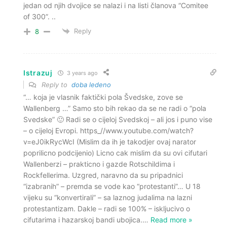
jedan od njih dvojice se nalazi i na listi članova “Comitee
of 300”. ..
Reply
8
Istrazuj
3 years ago
Reply to
doba ledeno
“… koja je vlasnik faktički pola Švedske, zove se
Wallenberg …” Samo sto bih rekao da se ne radi o “pola
Svedske” 🙂 Radi se o cijeloj Svedskoj – ali jos i puno vise
– o cijeloj Evropi. https_//www.youtube.com/watch?
v=eJ0ikRycWcI (Mislim da ih je takodjer ovaj narator
poprilicno podcijenio) Licno cak mislim da su ovi cifutari
Wallenberzi – prakticno i gazde Rotschildima i
Rockfellerima. Uzgred, naravno da su pripadnici
“izabranih” – premda se vode kao “protestanti”… U 18
vijeku su “konvertirali” – sa laznog judalima na lazni
protestantizam. Dakle – radi se 100% – iskljucivo o
cifutarima i hazarskoj bandi ubojica.
…
Read more »