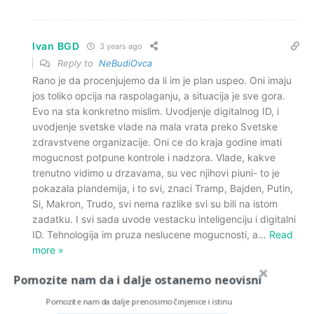
Ivan BGD
3 years ago
Reply to
NeBudiOvca
Rano je da procenjujemo da li im je plan uspeo. Oni imaju
jos toliko opcija na raspolaganju, a situacija je sve gora.
Evo na sta konkretno mislim. Uvodjenje digitalnog ID, i
uvodjenje svetske vlade na mala vrata preko Svetske
zdravstvene organizacije. Oni ce do kraja godine imati
mogucnost potpune kontrole i nadzora. Vlade, kakve
trenutno vidimo u drzavama, su vec njihovi piuni- to je
pokazala plandemija, i to svi, znaci Tramp, Bajden, Putin,
Si, Makron, Trudo, svi nema razlike svi su bili na istom
zadatku. I svi sada uvode vestacku inteligenciju i digitalni
ID. Tehnologija im pruza neslucene mogucnosti, a
…
Read
more »
Reply
3
Pomozite nam da i dalje ostanemo neovisni
Pomozite nam da dalje prenosimo činjenice i istinu