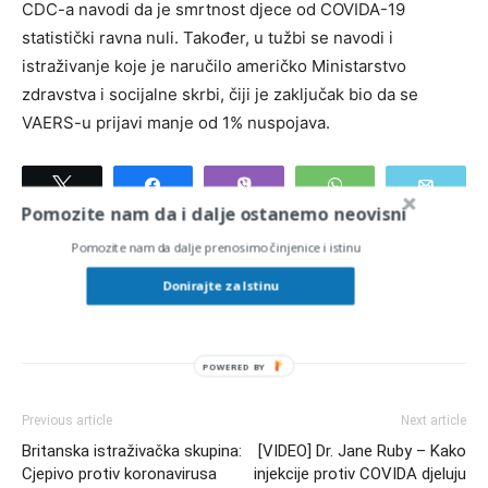
CDC-a navodi da je smrtnost djece od COVIDA-19
statistički ravna nuli. Također, u tužbi se navodi i
istraživanje koje je naručilo američko Ministarstvo
zdravstva i socijalne skrbi, čiji je zaključak bio da se
VAERS-u prijavi manje od 1% nuspojava.
Tweet
Share
Vibe
WhatsApp
Email
Pomozite nam da i dalje ostanemo neovisni
Pomozite nam da dalje prenosimo činjenice i istinu
Donirajte za Istinu
Previous article
Next article
Britanska istraživačka skupina:
[VIDEO] Dr. Jane Ruby – Kako
Cjepivo protiv koronavirusa
injekcije protiv COVIDA djeluju