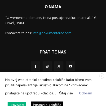
O NAMA
"'U vremenima obmane, istina postaje revolucionarni akt" G.
Orwell, 1984
Kontaktirajte nas:
info@dokumentarac.com
PRATITE NAS
X
Na ovoj web stranici koristimo kolačiće kako bismo vam
pružili najrelevantnije iskustvo. Klikom na "Prihvaćam"
© Dokumentarac || Sva prava pridržana.
pristajete na upotrebu kolačića.
.
Čitaj više
Odbijam
Kolačići
Privatnost
Kontakt
O nama
Postavke kolačića
Prihvaćam