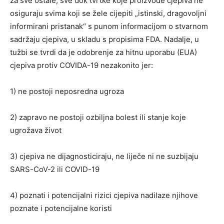
za sve ostale, sve dok tvrtke koje proizvode cjepiva ne
osiguraju svima koji se žele cijepiti „istinski, dragovoljni
informirani pristanak“ s punom informacijom o stvarnom
sadržaju cjepiva, u skladu s propisima FDA. Nadalje, u
tužbi se tvrdi da je odobrenje za hitnu uporabu (EUA)
cjepiva protiv COVIDA-19 nezakonito jer:
1) ne postoji neposredna ugroza
2) zapravo ne postoji ozbiljna bolest ili stanje koje
ugrožava život
3) cjepiva ne dijagnosticiraju, ne liječe ni ne suzbijaju
SARS-CoV-2 ili COVID-19
4) poznati i potencijalni rizici cjepiva nadilaze njihove
poznate i potencijalne koristi