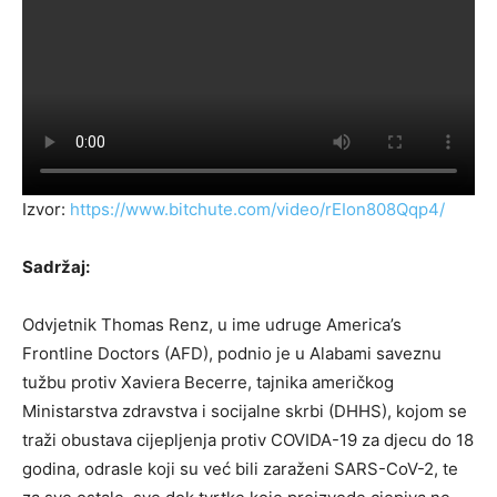
Izvor:
https://www.bitchute.com/video/rEIon808Qqp4/
Sadržaj:
Odvjetnik Thomas Renz, u ime udruge America’s
Frontline Doctors (AFD), podnio je u Alabami saveznu
tužbu protiv Xaviera Becerre, tajnika američkog
Ministarstva zdravstva i socijalne skrbi (DHHS), kojom se
traži obustava cijepljenja protiv COVIDA-19 za djecu do 18
godina, odrasle koji su već bili zaraženi SARS-CoV-2, te