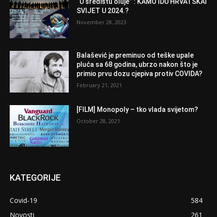
“U središtu oluje” : KAMO IDU HRVATSKAI
SVIJET U 2024.?
November 28, 2023
Balašević je preminuo od teške upale
pluća sa 68 godina, ubrzo nakon što je
primio prvu dozu cjepiva protiv COVIDA?
February 21, 2021
[FILM] Monopoly – tko vlada svijetom?
October 28, 2021
KATEGORIJE
Covid-19
584
Novosti
261