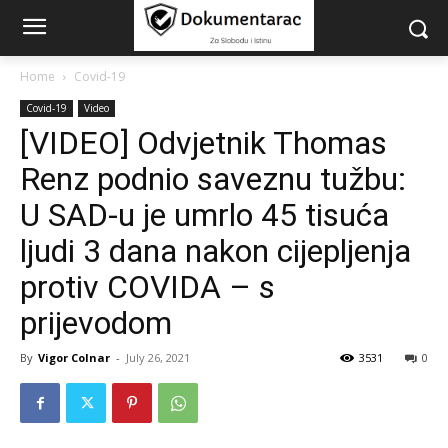
Home
Covid-19
Covid-19
Video
[VIDEO] Odvjetnik Thomas
Renz podnio saveznu tužbu:
U SAD-u je umrlo 45 tisuća
ljudi 3 dana nakon cijepljenja
protiv COVIDA – s
prijevodom
By
Vigor Colnar
-
July 26, 2021
3531
0