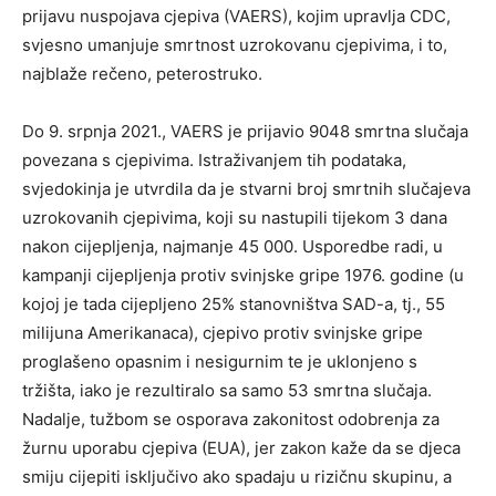
prijavu nuspojava cjepiva (VAERS), kojim upravlja CDC,
svjesno umanjuje smrtnost uzrokovanu cjepivima, i to,
najblaže rečeno, peterostruko.
Do 9. srpnja 2021., VAERS je prijavio 9048 smrtna slučaja
povezana s cjepivima. Istraživanjem tih podataka,
svjedokinja je utvrdila da je stvarni broj smrtnih slučajeva
uzrokovanih cjepivima, koji su nastupili tijekom 3 dana
nakon cijepljenja, najmanje 45 000. Usporedbe radi, u
kampanji cijepljenja protiv svinjske gripe 1976. godine (u
kojoj je tada cijepljeno 25% stanovništva SAD-a, tj., 55
milijuna Amerikanaca), cjepivo protiv svinjske gripe
proglašeno opasnim i nesigurnim te je uklonjeno s
tržišta, iako je rezultiralo sa samo 53 smrtna slučaja.
Nadalje, tužbom se osporava zakonitost odobrenja za
žurnu uporabu cjepiva (EUA), jer zakon kaže da se djeca
smiju cijepiti isključivo ako spadaju u rizičnu skupinu, a