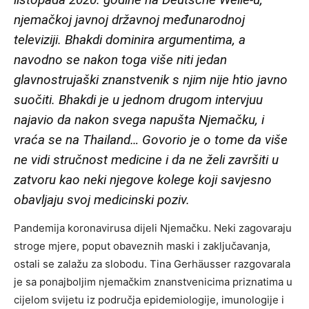
njemačkoj javnoj državnoj međunarodnoj
televiziji. Bhakdi dominira argumentima, a
navodno se nakon toga više niti jedan
glavnostrujaški znanstvenik s njim nije htio javno
suočiti. Bhakdi je u jednom drugom intervjuu
najavio da nakon svega napušta Njemačku, i
vraća se na Thailand… Govorio je o tome da više
ne vidi stručnost medicine i da ne želi završiti u
zatvoru kao neki njegove kolege koji savjesno
obavljaju svoj medicinski poziv.
Pandemija koronavirusa dijeli Njemačku. Neki zagovaraju
stroge mjere, poput obaveznih maski i zaključavanja,
ostali se zalažu za slobodu. Tina Gerhäusser razgovarala
je sa ponajboljim njemačkim znanstvenicima priznatima u
cijelom svijetu iz područja epidemiologije, imunologije i