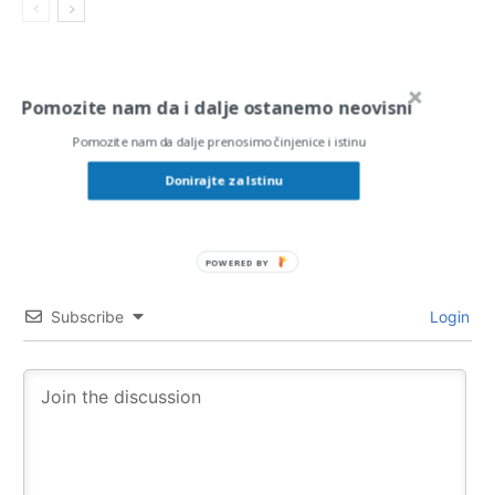
Pomozite nam da i dalje ostanemo neovisni
5
Pomozite nam da dalje prenosimo činjenice i istinu
Donirajte za Istinu
Article Rating
POWERED BY
Subscribe
Login