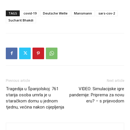
TAGS
covid-19
Deutsche Welle
Mansmann
sars-cov-2
Sucharit Bhakdi
Previous article
Next article
Tragedija u Španjolskoj: 761
VIDEO: Simulacijske igre
starija osoba umrla je u
pandemije: Priprema za novu
staračkom domu u jednom
eru? – s prijevodom
tjednu, većina nakon cijepljenja