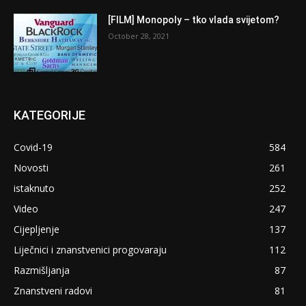
[FILM] Monopoly – tko vlada svijetom?
October 28, 2021
KATEGORIJE
Covid-19
584
Novosti
261
istaknuto
252
Video
247
Cijepljenje
137
Liječnici i znanstvenici progovaraju
112
Razmišljanja
87
Znanstveni radovi
81