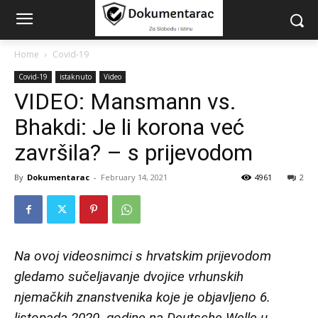
Home
Covid-19
Covid-19
istaknuto
Video
VIDEO: Mansmann vs.
Bhakdi: Je li korona već
završila? – s prijevodom
By
Dokumentarac
-
February 14, 2021
4961
2
Na ovoj videosnimci s hrvatskim prijevodom
gledamo sučeljavanje
dvojice vrhunskih
njemačkih znanstvenika
koje je objavljeno 6.
listopada 2020. godine na Deutsche Welle-u,