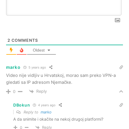
2
COMMENTS
Oldest
marko
5 years ago
Video nije vidljiv u Hrvatskoj, morao sam preko VPN-a
gledati sa IP adresom Njemačke.
Reply
0
DBokun
4 years ago
Reply to
marko
A da snimite i okačite na nekoj drugoj platformi?
Reply
0