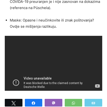
COVIDA-19 preuranjen je i nije zasnovan na dokazima
(referenca na Püschela).
Maske: Opasne i neučinkovite ili znak poštovanja?
Ovdje se mišljenja razlikuju.
Tweet
Share
Vibe
WhatsApp
Email