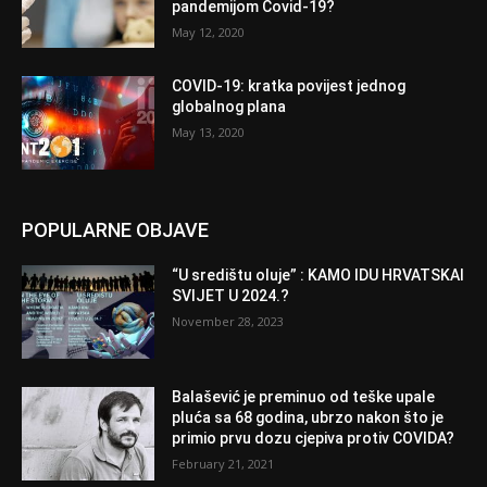
pandemijom Covid-19?
May 12, 2020
COVID-19: kratka povijest jednog
globalnog plana
May 13, 2020
POPULARNE OBJAVE
“U središtu oluje” : KAMO IDU HRVATSKAI
SVIJET U 2024.?
November 28, 2023
Balašević je preminuo od teške upale
pluća sa 68 godina, ubrzo nakon što je
primio prvu dozu cjepiva protiv COVIDA?
February 21, 2021