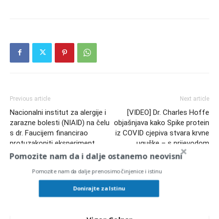
Previous article
Next article
Nacionalni institut za alergije i
[VIDEO] Dr. Charles Hoffe
zarazne bolesti (NIAID) na čelu
objašnjava kako Spike protein
s dr. Faucijem financirao
iz COVID cjepiva stvara krvne
protuzakoniti eksperiment
uguške – s prijevodom
presađivanja skalpova
Pomozite nam da i dalje ostanemo neovisni
pobačenih beba na
Pomozite nam da dalje prenosimo činjenice i istinu
laboratorijske štakore?
Donirajte za Istinu