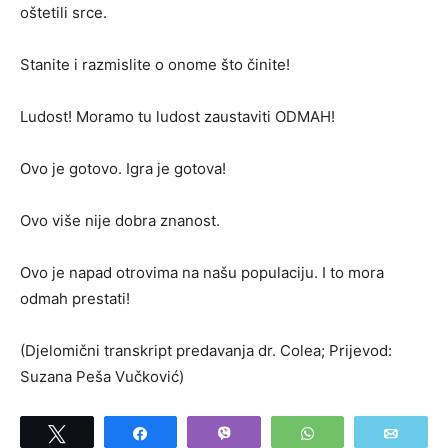
oštetili srce.
Stanite i razmislite o onome što činite!
Ludost! Moramo tu ludost zaustaviti ODMAH!
Ovo je gotovo. Igra je gotova!
Ovo više nije dobra znanost.
Ovo je napad otrovima na našu populaciju. I to mora
odmah prestati!
(Djelomični transkript predavanja dr. Colea; Prijevod:
Suzana Peša Vučković)
Tweet
Share
Vibe
WhatsApp
Email