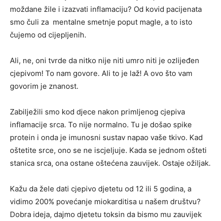
moždane žile i izazvati inflamaciju? Od kovid pacijenata
smo čuli za mentalne smetnje poput magle, a to isto
čujemo od cijepljenih.
Ali, ne, oni tvrde da nitko nije niti umro niti je ozlijeđen
cjepivom! To nam govore. Ali to je laž! A ovo što vam
govorim je znanost.
Zabilježili smo kod djece nakon primljenog cjepiva
inflamacije srca. To nije normalno. Tu je došao spike
protein i onda je imunosni sustav napao vaše tkivo. Kad
oštetite srce, ono se ne iscjeljuje. Kada se jednom ošteti
stanica srca, ona ostane oštećena zauvijek. Ostaje ožiljak.
Kažu da žele dati cjepivo djetetu od 12 ili 5 godina, a
vidimo 200% povećanje miokarditisa u našem društvu?
Dobra ideja, dajmo djetetu toksin da bismo mu zauvijek