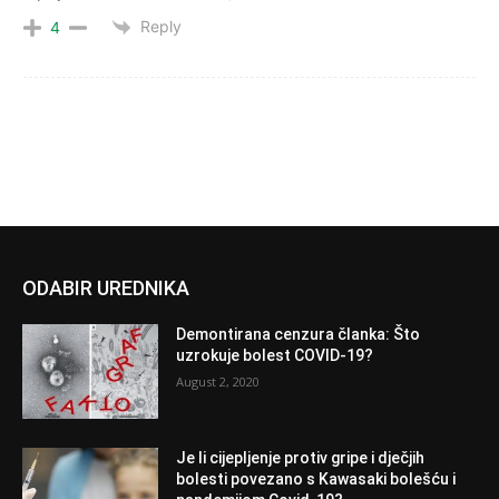
Reply
4
ODABIR UREDNIKA
Demontirana cenzura članka: Što
uzrokuje bolest COVID-19?
August 2, 2020
Je li cijepljenje protiv gripe i dječjih
bolesti povezano s Kawasaki bolešću i