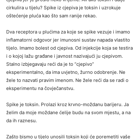
cirkulira u tijelu? Spike iz cjepiva je toksin i uzrokuje
oštećenje pluća kao što sam ranije rekao.
Dva receptora u plućima za koje se spike vezuje i imamo
inflamatorni odgovor jer imunosni sustav napada vlastito
tijelo. Imamo bolest od cjepiva. Od injekcije koja se testira
i o kojoj lažu građane i javnost nazivajući ju cjepivom.
Stalno izbjegavaju reći da je to “cjepivo”
eksperimentalno, da ima uvjetno, žurno odobrenje. Ne
žele to nazvati pravim imenom. Ne žele reći da se radi o
eksperimentu na čovječanstvu.
Spike je toksin. Prolazi kroz krvno-moždanu barijeru. Ja
želim da moje moždane ćelije budu na svom mjestu, a na
da ih raznesu.
Zašto bismo u tijelo unosili toksin koji će poremetiti vaše