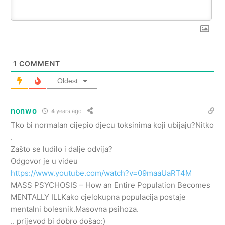
1
COMMENT
Oldest
nonwo
4 years ago
Tko bi normalan cijepio djecu toksinima koji ubijaju?Nitko
.
Zašto se ludilo i dalje odvija?
Odgovor je u videu
https://www.youtube.com/watch?v=09maaUaRT4M
MASS PSYCHOSIS – How an Entire Population Becomes
MENTALLY ILLKako cjelokupna populacija postaje
mentalni bolesnik.Masovna psihoza.
.. prijevod bi dobro došao:)