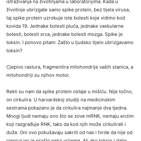
istraživanja na životinjama u laboratorijima. Kada u
životinje ubrizgate samo spike protein, bez tijela virusa,
taj spike protein uzrokuje iste bolesti koje vidimo kod
kovida 19. Jednake bolesti pluća, jednake vaskularne
bolesti, bolesti srca, jednake bolesti mozga. Spike je
toksin. I ponovo pitam: Zašto u ljudsko tijelo ubrizgavamo
toksin?
Cjepivo rastura, fragmentira mitohondrije vaših stanica, a
mitohondriji su njihov motor.
Rekli su nam da spike protein ostaje u mišiću. Nije točno,
on cirkulira. U harvardskoj studiji na medicinskim
sestrama pokazano je da cirkulira najmanje dva tjedna.
Mnogi ljudi nemaju ono što se zove mRNK, nemaju enzim
koji razgrađuje RNK, tako da kod njih može cirkulirati i
duže. Oni ovo pokušavaju sakriti od nas i tvrde da nije od
cjepiva jer je prošlo neko vrijeme. Ali ako toksin i dalje