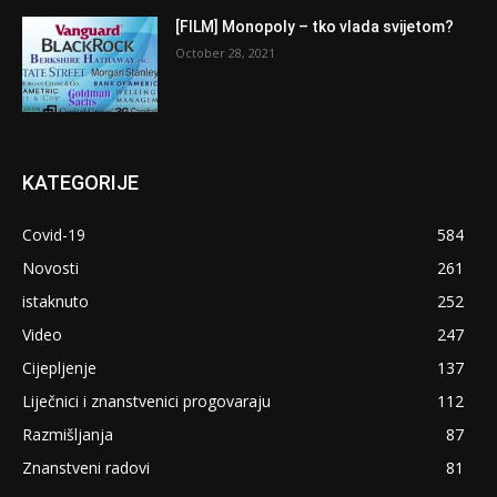
[FILM] Monopoly – tko vlada svijetom?
October 28, 2021
KATEGORIJE
Covid-19
584
Novosti
261
istaknuto
252
Video
247
Cijepljenje
137
Liječnici i znanstvenici progovaraju
112
Razmišljanja
87
Znanstveni radovi
81