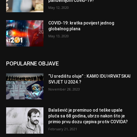
pandemijom Covid-19?
May 12, 2020
COVID-19: kratka povijest jednog
globalnog plana
May 13, 2020
POPULARNE OBJAVE
“U središtu oluje” : KAMO IDU HRVATSKAI
SVIJET U 2024.?
November 28, 2023
Balašević je preminuo od teške upale
pluća sa 68 godina, ubrzo nakon što je
primio prvu dozu cjepiva protiv COVIDA?
February 21, 2021