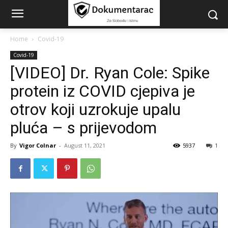
Home
Covid-19
Covid-19
[VIDEO] Dr. Ryan Cole: Spike
protein iz COVID cjepiva je
otrov koji uzrokuje upalu
pluća – s prijevodom
By
Vigor Colnar
-
August 11, 2021
5937
1