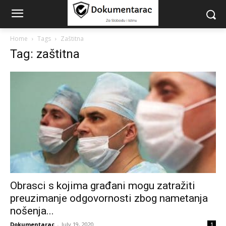
Home
Tags
Zaštitna
Tag: zaštitna
Obrasci s kojima građani mogu zatražiti
preuzimanje odgovornosti zbog nametanja
nošenja...
Dokumentarac
-
July 19, 2020
1