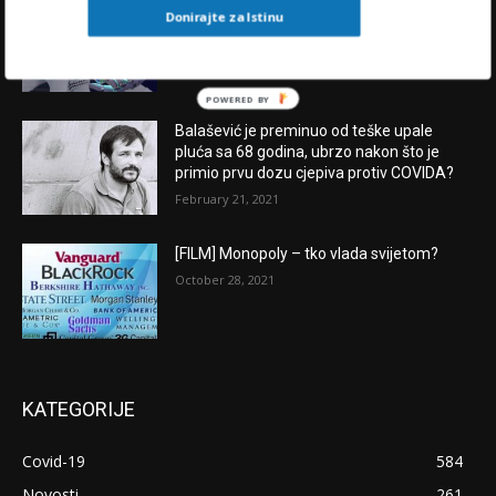
“U središtu oluje” : KAMO IDU HRVATSKAI
Donirajte za Istinu
SVIJET U 2024.?
November 28, 2023
POWERED BY
Balašević je preminuo od teške upale
pluća sa 68 godina, ubrzo nakon što je
primio prvu dozu cjepiva protiv COVIDA?
February 21, 2021
[FILM] Monopoly – tko vlada svijetom?
October 28, 2021
KATEGORIJE
Covid-19
584
Novosti
261