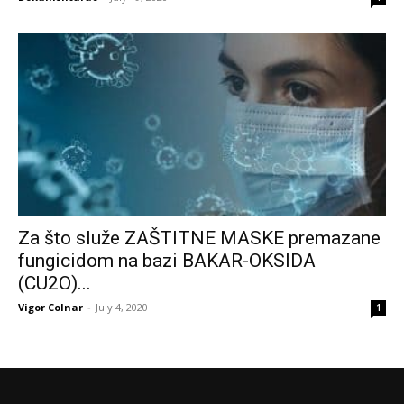
Za što služe ZAŠTITNE MASKE premazane
fungicidom na bazi BAKAR-OKSIDA
(CU2O)...
Vigor Colnar
-
July 4, 2020
1