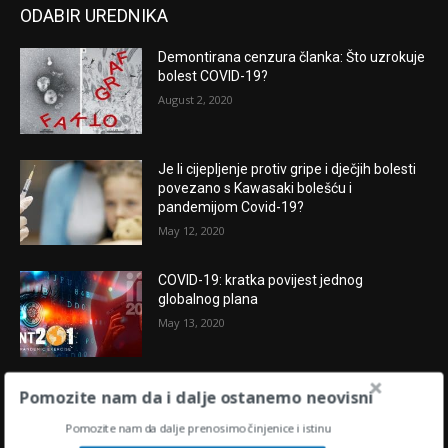
ODABIR UREDNIKA
Demontirana cenzura članka: Što uzrokuje
bolest COVID-19?
August 2, 2020
Je li cijepljenje protiv gripe i dječjih bolesti
povezano s Kawasaki bolešću i
pandemijom Covid-19?
May 12, 2020
COVID-19: kratka povijest jednog
globalnog plana
May 13, 2020
Pomozite nam da i dalje ostanemo neovisni
POPULARNE OBJAVE
Pomozite nam da dalje prenosimo činjenice i istinu