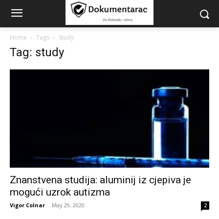
Home
Tags
Study
Tag: study
Znanstvena studija: aluminij iz cjepiva je
mogući uzrok autizma
Vigor Colnar
-
May 29, 2020
2