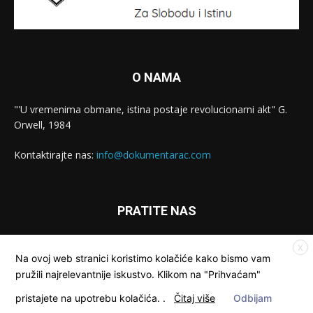
O NAMA
"'U vremenima obmane, istina postaje revolucionarni akt" G.
Orwell, 1984
Kontaktirajte nas:
info@dokumentarac.com
PRATITE NAS
X
Na ovoj web stranici koristimo kolačiće kako bismo vam
pružili najrelevantnije iskustvo. Klikom na "Prihvaćam"
pristajete na upotrebu kolačića.
.
Čitaj više
Odbijam