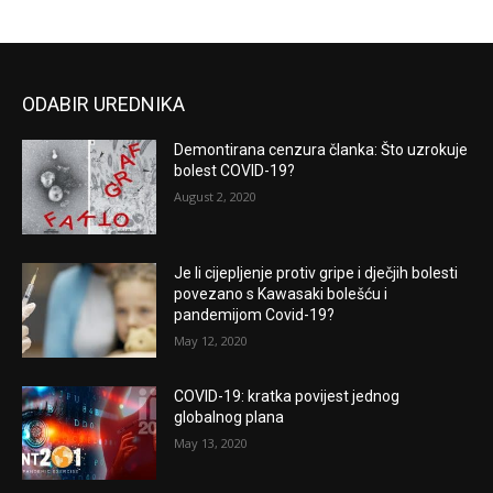
ODABIR UREDNIKA
Demontirana cenzura članka: Što uzrokuje
bolest COVID-19?
August 2, 2020
Je li cijepljenje protiv gripe i dječjih bolesti
povezano s Kawasaki bolešću i
pandemijom Covid-19?
May 12, 2020
COVID-19: kratka povijest jednog
globalnog plana
May 13, 2020