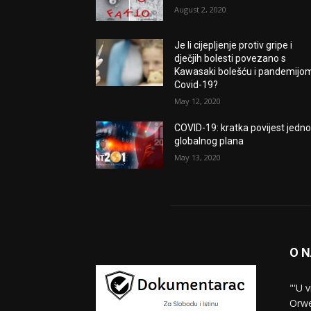
August 2, 2020
Je li cijepljenje protiv gripe i
dječjih bolesti povezano s
Kawasaki bolešću i pandemijo
Covid-19?
May 12, 2020
COVID-19: kratka povijest jedn
globalnog plana
May 13, 2020
O 
"'U 
Orwe