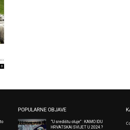
..
0
POPULARNE OBJAVE
K
to
“U središtu oluje” : KAMO IDU
C
HRVATSKAI SVIJET U 2024.?