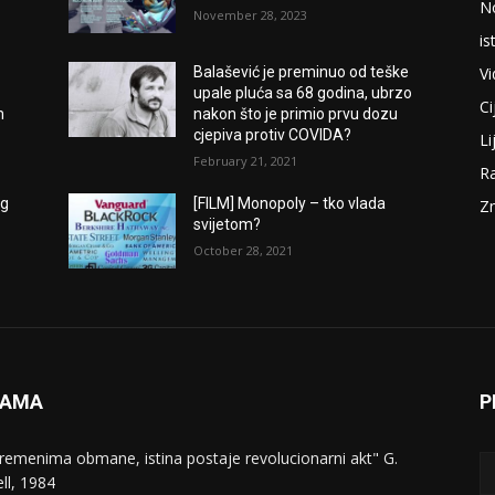
N
November 28, 2023
is
V
Balašević je preminuo od teške
upale pluća sa 68 godina, ubrzo
Ci
m
nakon što je primio prvu dozu
cjepiva protiv COVIDA?
Li
February 21, 2021
Ra
og
[FILM] Monopoly – tko vlada
Zn
svijetom?
October 28, 2021
NAMA
P
vremenima obmane, istina postaje revolucionarni akt" G.
ll, 1984