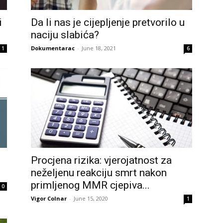
i
Da li nas je cijepljenje pretvorilo u
naciju slabića?
Dokumentarac
-
June 18, 2021
1
6
Procjena rizika: vjerojatnost za
neželjenu reakciju smrt nakon
primljenog MMR cjepiva...
0
Vigor Colnar
-
June 15, 2020
1