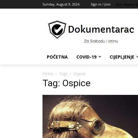
No menu i
Sunday, August 9, 2026
Sign in / Join
POČETNA
COVID-19
CIJEPLJENJE
Home
Tags
Ospice
Tag: Ospice