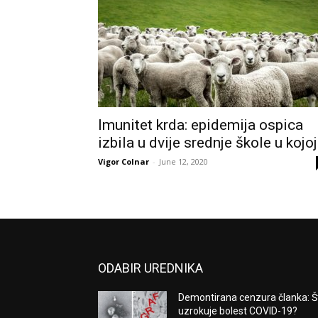
Imunitet krda: epidemija ospica
izbila u dvije srednje škole u kojoj.
Vigor Colnar
-
June 12, 2020
ODABIR UREDNIKA
Demontirana cenzura članka: Š
uzrokuje bolest COVID-19?