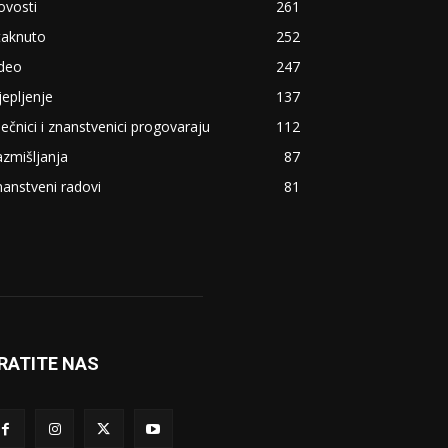
ovosti
261
taknuto
252
ideo
247
jepljenje
137
ječnici i znanstvenici progovaraju
112
zmišljanja
87
anstveni radovi
81
RATITE NAS