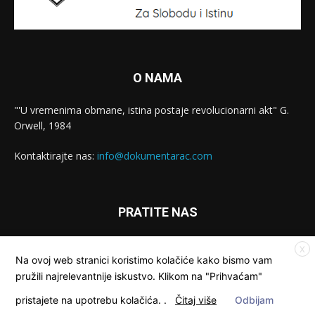
O NAMA
"'U vremenima obmane, istina postaje revolucionarni akt" G.
Orwell, 1984
Kontaktirajte nas:
info@dokumentarac.com
PRATITE NAS
X
Na ovoj web stranici koristimo kolačiće kako bismo vam
pružili najrelevantnije iskustvo. Klikom na "Prihvaćam"
pristajete na upotrebu kolačića.
.
Čitaj više
Odbijam