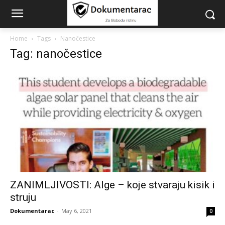
Home
Tags
Nanočestice
Tag: nanočestice
ZANIMLJIVOSTI: Alge – koje stvaraju kisik i
struju
Dokumentarac
-
May 6, 2021
0