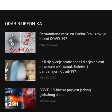
ODABIR UREDNIKA
Demontirana cenzura članka: Što uzrokuje
bolest COVID-19?
August 2, 2020
Je li cijepljenje protiv gripe i dječjih bolesti
povezano s Kawasaki bolešću i
pandemijom Covid-19?
May 12, 2020
COVID-19: kratka povijest jednog
globalnog plana
May 13, 2020