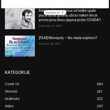
Balašević je preminuo od teške upale
POWERED BY
pluća sa 68 godina, ubrzo nakon što je
primio prvu dozu cjepiva protiv COVIDA?
February 21, 2021
[FILM] Monopoly – tko vlada svijetom?
October 28, 2021
KATEGORIJE
Covid-19
584
Novosti
261
istaknuto
252
Video
247