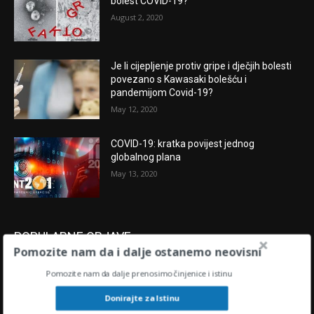
bolest COVID-19?
August 2, 2020
Je li cijepljenje protiv gripe i dječjih bolesti
povezano s Kawasaki bolešću i
pandemijom Covid-19?
May 12, 2020
COVID-19: kratka povijest jednog
globalnog plana
May 13, 2020
POPULARNE OBJAVE
Pomozite nam da i dalje ostanemo neovisni
“U središtu oluje” : KAMO IDU HRVATSKAI
Pomozite nam da dalje prenosimo činjenice i istinu
SVIJET U 2024.?
November 28, 2023
Donirajte za Istinu