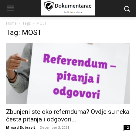
Home
Tags
MOST
Tag: MOST
Zbunjeni ste oko refernduma? Ovdje su neka
česta pitanja i odgovori...
Mirsad Dubravić
-
December 3, 2021
12